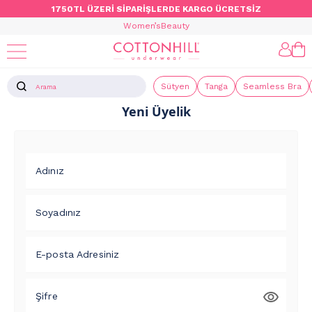
1750TL ÜZERİ SİPARİŞLERDE KARGO ÜCRETSİZ
Women’s
Beauty
Sütyen
Tanga
Seamless Bra
Yeni Üyelik
Adınız
Soyadınız
E-posta Adresiniz
Şifre