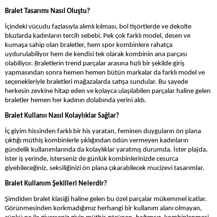
Bralet Tasarımı Nasıl Oluştu?
İçindeki vücudu fazlasıyla alımlı kılması, bol tişörtlerde ve dekolte
bluzlarda kadınların tercih sebebi. Pek çok farklı model, desen ve
kumaşa sahip olan braletler, hem spor kombinlere rahatça
uydurulabiliyor hem de kendisi tek olarak kombinin ana parçası
olabiliyor. Braletlerin trend parçalar arasına hızlı bir şekilde giriş
yapmasından sonra hemen hemen bütün markalar da farklı model ve
seçenekleriyle braletleri mağazalarda satışa sundular. Bu sayede
herkesin zevkine hitap eden ve kolayca ulaşılabilen parçalar haline gelen
braletler hemen her kadının dolabında yerini aldı.
Bralet Kullanıı Nasıl Kolaylıklar Sağlar?
İç giyim hissinden farklı bir his yaratan, feminen duyguların ön plana
çıktığı müthiş kombinlerle şıklığından ödün vermeyen kadınların
gündelik kullanımlarında da kolaylıklar yaratmış durumda. İster plajda,
ister iş yerinde, isterseniz de günlük kombinlerinizde cesurca
giyebileceğiniz, seksiliğinizi ön plana çıkarabilecek mucizevi tasarımlar.
Bralet Kullanım Şekilleri Nelerdir?
Şimdiden bralet klasiği haline gelen bu özel parçalar mükemmel icatlar.
Görünmesinden korkmadığımız herhangi bir kullanım alanı olmayan,