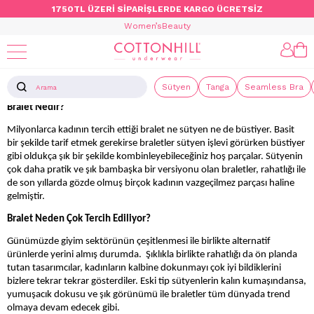
1750TL ÜZERİ SİPARİŞLERDE KARGO ÜCRETSİZ
Women’s
Beauty
BRALET
Sütyen
Tanga
Seamless Bra
Bralet Nedir?
Milyonlarca kadının tercih ettiği bralet ne sütyen ne de büstiyer. Basit
bir şekilde tarif etmek gerekirse braletler sütyen işlevi görürken büstiyer
gibi oldukça şık bir şekilde kombinleyebileceğiniz hoş parçalar. Sütyenin
çok daha pratik ve şık bambaşka bir versiyonu olan braletler, rahatlığı ile
de son yıllarda gözde olmuş birçok kadının vazgeçilmez parçası haline
gelmiştir.
Bralet Neden Çok Tercih Ediliyor?
Günümüzde giyim sektörünün çeşitlenmesi ile birlikte alternatif
ürünlerde yerini almış durumda. Şıklıkla birlikte rahatlığı da ön planda
tutan tasarımcılar, kadınların kalbine dokunmayı çok iyi bildiklerini
bizlere tekrar tekrar gösterdiler. Eski tip sütyenlerin kalın kumaşındansa,
yumuşacık dokusu ve şık görünümü ile braletler tüm dünyada trend
olmaya devam edecek gibi.