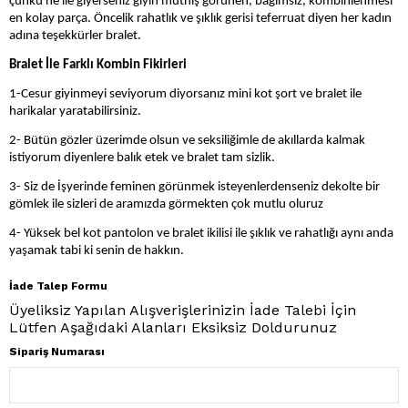
çünkü ne ile giyerseniz giyin müthiş görünen, bağımsız, kombinlenmesi
en kolay parça. Öncelik rahatlık ve şıklık gerisi teferruat diyen her kadın
adına teşekkürler bralet.
Bralet İle Farklı Kombin Fikirleri
1-Cesur giyinmeyi seviyorum diyorsanız mini kot şort ve bralet ile
harikalar yaratabilirsiniz.
2- Bütün gözler üzerimde olsun ve seksiliğimle de akıllarda kalmak
istiyorum diyenlere balık etek ve bralet tam sizlik.
3- Siz de İşyerinde feminen görünmek isteyenlerdenseniz dekolte bir
gömlek ile sizleri de aramızda görmekten çok mutlu oluruz
4- Yüksek bel kot pantolon ve bralet ikilisi ile şıklık ve rahatlığı aynı anda
yaşamak tabi ki senin de hakkın.
İade Talep Formu
Üyeliksiz Yapılan Alışverişlerinizin İade Talebi İçin
Lütfen Aşağıdaki Alanları Eksiksiz Doldurunuz
Sipariş Numarası