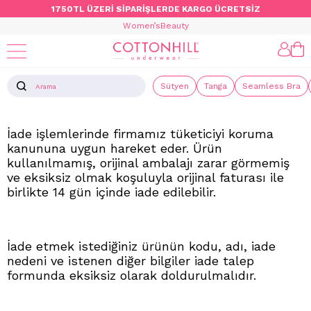
1750TL ÜZERİ SİPARİŞLERDE KARGO ÜCRETSİZ
Women’s
Beauty
İademi Nasıl Yapacağım?
Sütyen
Tanga
Seamless Bra
İade işlemlerinde firmamız tüketiciyi koruma
kanununa uygun hareket eder. Ürün
kullanılmamış, orijinal ambalajı zarar görmemiş
ve eksiksiz olmak koşuluyla orijinal faturası ile
birlikte 14 gün içinde iade edilebilir.
İade etmek istediğiniz ürünün kodu, adı, iade
nedeni ve istenen diğer bilgiler iade talep
formunda eksiksiz olarak doldurulmalıdır.