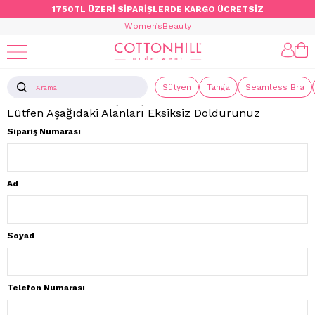
1750TL ÜZERİ SİPARİŞLERDE KARGO ÜCRETSİZ
Women’s
Beauty
İade Talep Formu
Sütyen
Tanga
Seamless Bra
Üyeliksiz Yapılan Alışverişlerinizin İade Talebi İçin
Lütfen Aşağıdaki Alanları Eksiksiz Doldurunuz
Sipariş Numarası
Ad
Soyad
Telefon Numarası