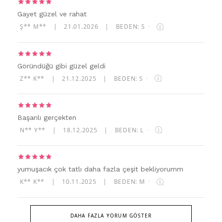
Gayet güzel ve rahat
Ş** M**
|
21.01.2026
|
BEDEN: S
·
Göründüğü gibi güzel geldi
Z** K**
|
21.12.2025
|
BEDEN: S
·
Başarılı gerçekten
N** Y**
|
18.12.2025
|
BEDEN: L
·
yumuşacık çok tatlı daha fazla çeşit bekliyorumm
K** K**
|
10.11.2025
|
BEDEN: M
·
DAHA FAZLA YORUM GÖSTER