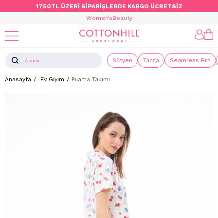
1750TL ÜZERİ SİPARİŞLERDE KARGO ÜCRETSİZ
Women’s
Beauty
Sütyen
Tanga
Seamless Bra
Anasayfa
Ev Giyim
Pijama Takımı