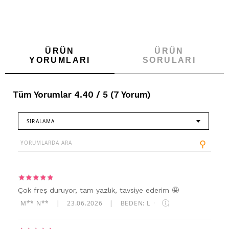
ÜRÜN
ÜRÜN
YORUMLARI
SORULARI
Tüm Yorumlar 4.40 / 5 (7 Yorum)
SIRALAMA
⚲
Çok freş duruyor, tam yazlık, tavsiye ederim 🤩
M** N**
|
23.06.2026
|
BEDEN: L
·