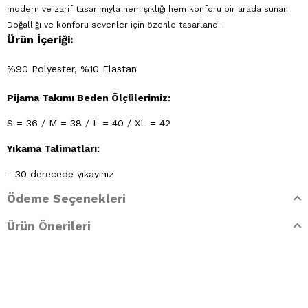
modern ve zarif tasarımıyla hem şıklığı hem konforu bir arada sunar.
Doğallığı ve konforu sevenler için özenle tasarlandı.
Ürün İçeriği:
%90 Polyester, %10 Elastan
Pijama Takımı Beden Ölçülerimiz:
S = 36 / M = 38 / L = 40 / XL = 42
Yıkama Talimatları:
- 30 derecede yıkayınız
Ödeme Seçenekleri
- Klorlu beyazlatma ve leke giderilmesi yapılamaz
Ürün Önerileri
- Lekelerin çözücülerle giderilmesine izin verilmez
- Tamburlu kurutma yapınız.