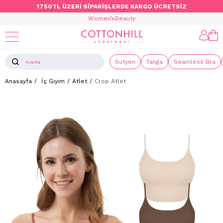
1750TL ÜZERİ SİPARİŞLERDE KARGO ÜCRETSİZ
Women’s
Beauty
Sütyen
Tanga
Seamless Bra
Anasayfa
İç Giyim
Atlet
Crop Atlet