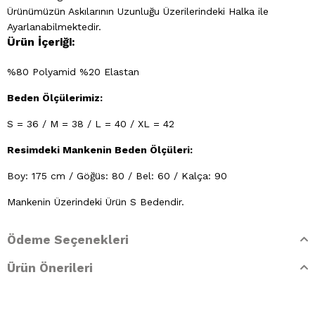
Ürünümüzün Askılarının Uzunluğu Üzerilerindeki Halka ile
Ayarlanabilmektedir.
Ürün İçeriği:
%80 Polyamid %20 Elastan
Beden Ölçülerimiz:
S = 36 / M = 38 / L = 40 / XL = 42
Resimdeki Mankenin Beden Ölçüleri:
Boy: 175 cm / Göğüs: 80 / Bel: 60 / Kalça: 90
Mankenin Üzerindeki Ürün S Bedendir.
Yıkama Talimatları
Ödeme Seçenekleri
- 30 derecede elde yıkayınız
Ürün Önerileri
- Klorlu beyazlatma yapılamaz
- Ütülenemez. Buharlı işlemler yapılamaz