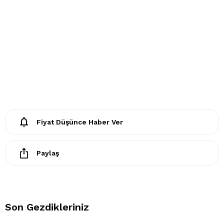
- Kuru temizleme işlemine izin verilemez.
- Lekelerin çözücülerle giderilmesine izin verilmez
- Tamburlu kurutma yapılmaz.
Fiyat Düşünce Haber Ver
Paylaş
Son Gezdikleriniz