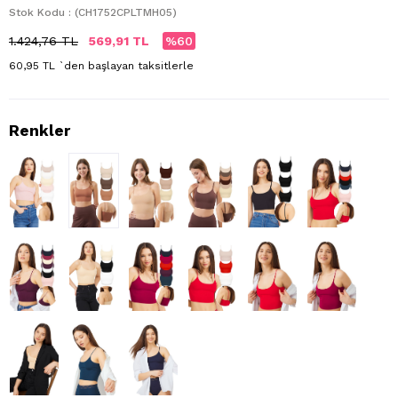
Stok Kodu
(CH1752CPLTMH05)
1.424,76 TL
569,91 TL
60
60,95 TL
`den başlayan taksitlerle