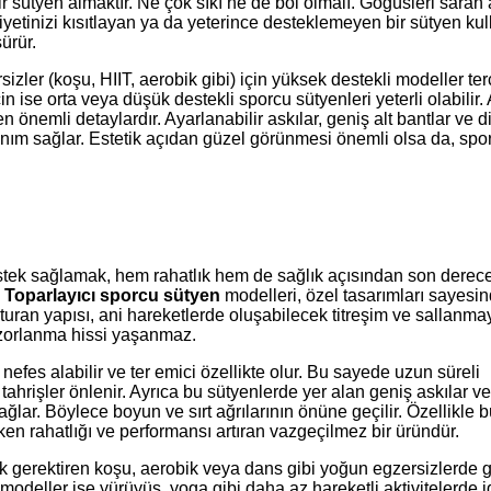
 sütyen almaktır. Ne çok sıkı ne de bol olmalı. Göğüsleri saran
iliyetinizi kısıtlayan ya da yeterince desteklemeyen bir sütyen k
ürür.
izler (koşu, HIIT, aerobik gibi) için yüksek destekli modeller ter
in ise orta veya düşük destekli sporcu sütyenleri yeterli olabilir.
n önemli detaylardır. Ayarlanabilir askılar, geniş alt bantlar ve d
ım sağlar. Estetik açıdan güzel görünmesi önemli olsa da, spo
stek sağlamak, hem rahatlık hem de sağlık açısından son derec
.
Toparlayıcı sporcu sütyen
modelleri, özel tasarımları sayesi
uran yapısı, ani hareketlerde oluşabilecek titreşim ve sallanma
a zorlanma hissi yaşanmaz.
efes alabilir ve ter emici özellikte olur. Bu sayede uzun süreli
 tahrişler önlenir. Ayrıca bu sütyenlerde yer alan geniş askılar ve
ağlar. Böylece boyun ve sırt ağrılarının önüne geçilir. Özellikle 
ken rahatlığı ve performansı artıran vazgeçilmez bir üründür.
tek gerektiren koşu, aerobik veya dans gibi yoğun egzersizlerde 
 modeller ise yürüyüş, yoga gibi daha az hareketli aktivitelerde i