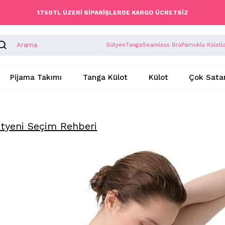
1750TL ÜZERİ SİPARİŞLERDE KARGO ÜCRETSİZ
Sütyen
Tanga
Seamless Bra
Pamuklu Külotl
Pijama Takımı
Tanga Külot
Külot
Çok Sata
tyeni Seçim Rehberi