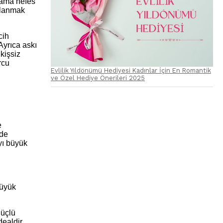
 ama nefes
ullanmak
cih
 Ayrıca askı
ikişsiz
rcu
Evlilik Yıldönümü Hediyesi Kadınlar İçin En Romantik
ve Özel Hediye Önerileri 2025
e
nde
yı büyük
büyük
güçlü
dealdir.