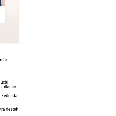
nfor
güçlü
kullanılır
nde vücuda
tra destek