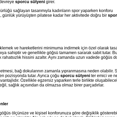
a devreye
sporcu sütyeni
girer.
gürlüğü sağlayan tasarımıyla kadınların spor yaparken konforu
, günlük yürüyüşten pilatese kadar her aktivitede doğru bir
spo
steklemek ve hareketlerini minimuma indirmek için özel olarak tas
apıya sahiptir ve genellikle göğsü tamamen sararak sabit tutar. 
k rahatsızlık hissini azaltır. Aynı zamanda uzun vadede göğüs 
 etmesi, bağ dokularının zamanla yıpranmasına neden olabilir. 
ken pozisyonda tutar. Ayrıca çoğu
sporcu sütyeni
ter emici ve n
vantajlıdır. Özellikle egzersiz yaparken terle birlikte oluşabilece
ğil, sağlık açısından da olmazsa olmaz birer parçadırlar.
nler
 göğüs ölçünüze ve kişisel konforunuza göre değişiklik gösterebili