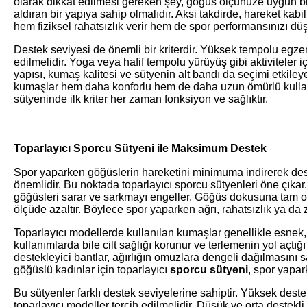
olarak dikkat edilmesi gereken şey, göğüs ölçünüze uygun bir
aldıran bir yapıya sahip olmalıdır. Aksi takdirde, hareket kab
hem fiziksel rahatsızlık verir hem de spor performansınızı düş
Destek seviyesi de önemli bir kriterdir. Yüksek tempolu egzers
edilmelidir. Yoga veya hafif tempolu yürüyüş gibi aktiviteler iç
yapısı, kumaş kalitesi ve sütyenin alt bandı da seçimi etkileye
kumaşlar hem daha konforlu hem de daha uzun ömürlü kullan
sütyeninde ilk kriter her zaman fonksiyon ve sağlıktır.
Toparlayıcı Sporcu Sütyeni ile Maksimum Destek
Spor yaparken göğüslerin hareketini minimuma indirerek de
önemlidir. Bu noktada toparlayıcı sporcu sütyenleri öne çıkar
göğüsleri sarar ve sarkmayı engeller. Göğüs dokusuna tam ot
ölçüde azaltır. Böylece spor yaparken ağrı, rahatsızlık ya d
Toparlayıcı modellerde kullanılan kumaşlar genellikle esnek, n
kullanımlarda bile cilt sağlığı korunur ve terlemenin yol açtığı
destekleyici bantlar, ağırlığın omuzlara dengeli dağılmasını s
göğüslü kadınlar için toparlayıcı
sporcu sütyeni
, spor yapar
Bu sütyenler farklı destek seviyelerine sahiptir. Yüksek des
toparlayıcı modeller tercih edilmelidir. Düşük ve orta destekli