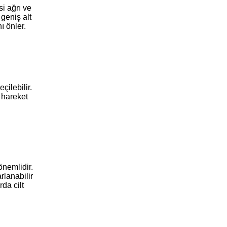
i ağrı ve
 geniş alt
ı önler.
çilebilir.
 hareket
önemlidir.
rlanabilir
da cilt