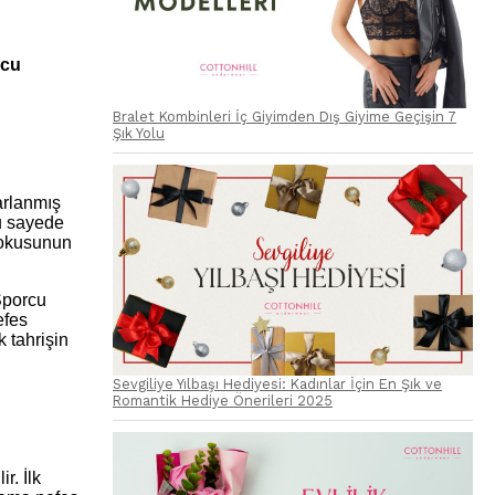
rcu
Bralet Kombinleri İç Giyimden Dış Giyime Geçişin 7
Şık Yolu
arlanmış
Bu sayede
dokusunun
Sporcu
efes
k tahrişin
Sevgiliye Yılbaşı Hediyesi: Kadınlar İçin En Şık ve
Romantik Hediye Önerileri 2025
r. İlk