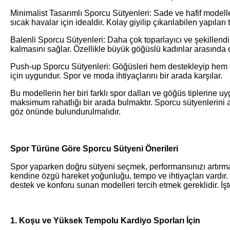
Minimalist Tasarımlı Sporcu Sütyenleri: Sade ve hafif modelle
sıcak havalar için idealdir. Kolay giyilip çıkarılabilen yapıları t
Balenli Sporcu Sütyenleri: Daha çok toparlayıcı ve şekillendir
kalmasını sağlar. Özellikle büyük göğüslü kadınlar arasında 
Push-up Sporcu Sütyenleri: Göğüsleri hem destekleyip hem de 
için uygundur. Spor ve moda ihtiyaçlarını bir arada karşılar.
Bu modellerin her biri farklı spor dalları ve göğüs tiplerine u
maksimum rahatlığı bir arada bulmaktır. Sporcu sütyenlerini al
göz önünde bulundurulmalıdır.
Spor Türüne Göre Sporcu Sütyeni Önerileri
Spor yaparken doğru sütyeni seçmek, performansınızı artırmak
kendine özgü hareket yoğunluğu, tempo ve ihtiyaçları vardır
destek ve konforu sunan modelleri tercih etmek gereklidir. İşte
1. Koşu ve Yüksek Tempolu Kardiyo Sporları İçin