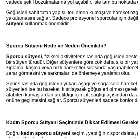
vadede şekil bozulmalarına yol açabilir. İşte tam bu noktad
Göğüsleri sabit tutan yapısı, teri emen kumaşı ve hareket öz
yakalamasını sağlar. Sadece profesyonel sporcular için değil
sütyeni
kullanmak önemlidir.
Sporcu Sütyeni Nedir ve Neden Önemlidir?
Sporcu sütyeni
, fiziksel aktiviteler sırasında göğüsleri de
bir sütyen türüdür. Diğer sütyenlere göre çok daha sıkı bir y
zıplama, koşma veya hızlı hareketler sırasında yaşanabilece
zarar görmesini ve sarkmaları da önlemeye yardımcı olur.
Spor sırasında göğüslerin yukarı-aşağı ve sağa-sola hareket
sütyenleri ise bu hareketi kısıtlayarak göğüsleri olması gere
alabilen kumaşlardan üretildiği için cilt sağlığı açısından da a
önüne geçilmesini sağlar. Sporcu sütyenleri sadece konfor de
Kadın Sporcu Sütyeni Seçiminde Dikkat Edilmesi Gereke
Doğru
kadın sporcu sütyeni
seçimi, yaptığınız spor dalına,