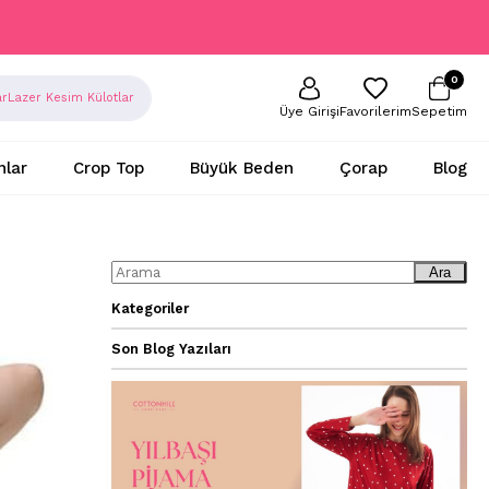
0
ar
Lazer Kesim Külotlar
Sepetim
Favorilerim
Üye Girişi
nlar
Crop Top
Büyük Beden
Çorap
Blog
Ara
Kategoriler
Son Blog Yazıları