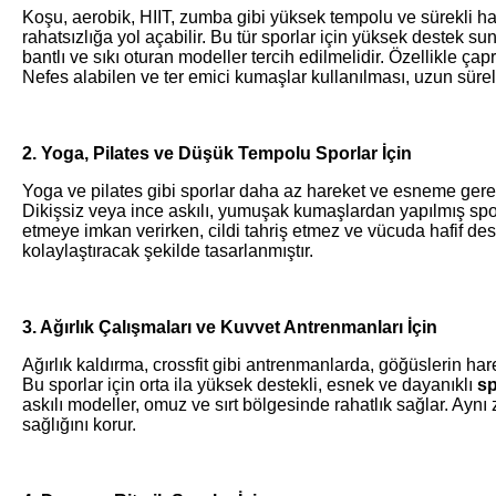
Koşu, aerobik, HIIT, zumba gibi yüksek tempolu ve sürekli har
rahatsızlığa yol açabilir. Bu tür sporlar için yüksek destek suna
bantlı ve sıkı oturan modeller tercih edilmelidir. Özellikle ça
Nefes alabilen ve ter emici kumaşlar kullanılması, uzun süreli 
2. Yoga, Pilates ve Düşük Tempolu Sporlar İçin
Yoga ve pilates gibi sporlar daha az hareket ve esneme gerekti
Dikişsiz veya ince askılı, yumuşak kumaşlardan yapılmış sporc
etmeye imkan verirken, cildi tahriş etmez ve vücuda hafif des
kolaylaştıracak şekilde tasarlanmıştır.
3. Ağırlık Çalışmaları ve Kuvvet Antrenmanları İçin
Ağırlık kaldırma, crossfit gibi antrenmanlarda, göğüslerin har
Bu sporlar için orta ila yüksek destekli, esnek ve dayanıklı
sp
askılı modeller, omuz ve sırt bölgesinde rahatlık sağlar. Aynı
sağlığını korur.