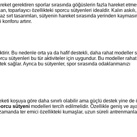
eket gerektiren sporlar sırasında göğüslerin fazla hareket etmes
n, toparlayıcı özellikteki sporcu sütyenleri idealdir. Kalın askılı,
praz sırt tasarımları, sütyenin hareket sırasında yerinden kaymasın
konforu artırır.
rir. Bu nedenle orta ya da hafif destekli, daha rahat modeller se
u sütyenleri bu tür aktiviteler için uygundur. Bu modeller rahat
tek sağlar. Ayrıca bu sütyenler, spor sırasında odaklanmanızı
eketi koşuya göre daha sınırlı olabilir ama güçlü destek yine de 
orcu sütyeni
modelleri tercih edilmelidir. Özellikle geniş ve aya
 zamanda ter emici özellikteki kumaşlar, uzun süreli antrenmanlar