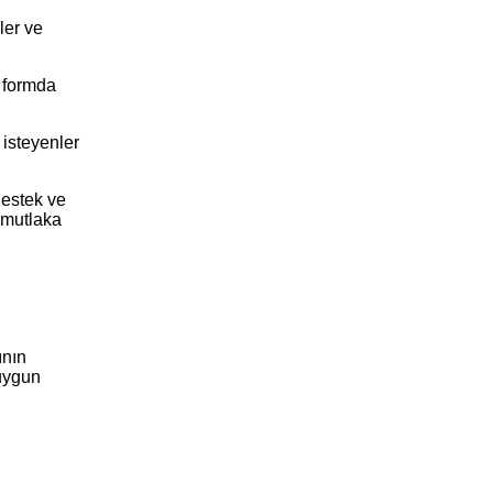
ler ve
n formda
 isteyenler
estek ve
r mutlaka
ının
 uygun