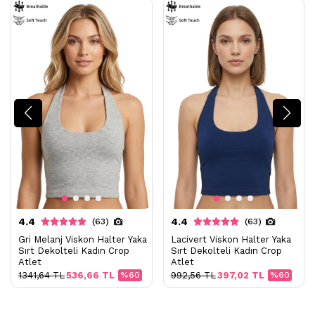
4.4
4.4
(63)
(63)
Gri Melanj Viskon Halter Yaka
Lacivert Viskon Halter Yaka
Sırt Dekolteli Kadın Crop
Sırt Dekolteli Kadın Crop
Atlet
Atlet
1341,64 TL
536,66 TL
%60
992,56 TL
397,02 TL
%60