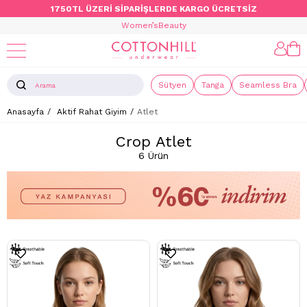
1750TL ÜZERİ SİPARİŞLERDE KARGO ÜCRETSİZ
Women’s
Beauty
Sütyen
Tanga
Seamless Bra
Anasayfa
Aktif Rahat Giyim
Atlet
Crop Atlet
6 Ürün