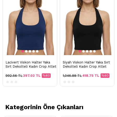
Lacivert Viskon Halter Yaka
Siyah Viskon Halter Yaka Sırt
Sırt Dekolteli Kadın Crop Atlet
Dekolteli Kadın Crop Atlet
992.56 TL
397.02 TL
%60
1,046.88 TL
418.75 TL
%60
Kategorinin Öne Çıkanları