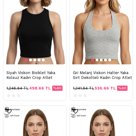
Siyah Viskon Bisiklet Yaka
Gri Melanj Viskon Halter Yaka
Kolsuz Kadın Crop Atlet
Sırt Dekolteli Kadın Crop Atlet
1,246.64 TL
498.66 TL
%60
1,341.64 TL
536.66 TL
%60