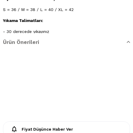
S = 36 / M = 38 / L = 40 / XL = 42
Yıkama Talimatları:
- 30 derecede yıkayınız
Ürün Önerileri
- Klorlu beyazlatma ve leke giderilmesi yapılamaz
- Lekelerin çözücülerle giderilmesine izin verilmez
- Tamburlu kurutma yapınız.
Fiyat Düşünce Haber Ver