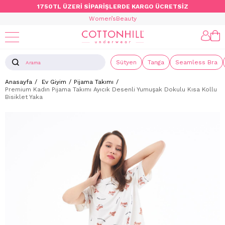
1750TL ÜZERİ SİPARİŞLERDE KARGO ÜCRETSİZ
Women’s
Beauty
Sütyen
Tanga
Seamless Bra
Anasayfa
Ev Giyim
Pijama Takımı
Premium Kadın Pijama Takımı Ayıcık Desenli Yumuşak Dokulu Kısa Kollu
Bisiklet Yaka