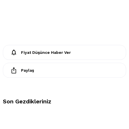
· Sadece elde yıkama yapılmalıdır.
· Çamaşır suyu kullanılmamalıdır.
· Kurutma makinesinde kurutulmaz.
· Ütülenmez.
· Kuru temizleme yapılmaz
Fiyat Düşünce Haber Ver
Paylaş
Son Gezdikleriniz