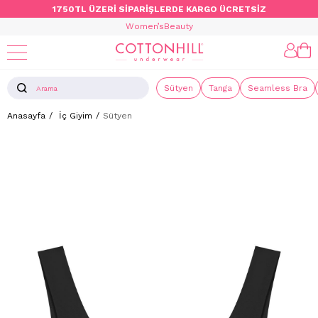
1750TL ÜZERİ SİPARİŞLERDE KARGO ÜCRETSİZ
Women’s
Beauty
Sütyen
Tanga
Seamless Bra
Anasayfa
İç Giyim
Sütyen