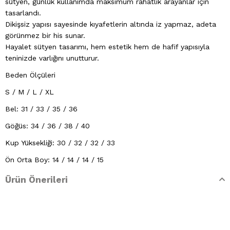
sütyen, günlük kullanımda maksimum rahatlık arayanlar için
tasarlandı.
Dikişsiz yapısı sayesinde kıyafetlerin altında iz yapmaz, adeta
görünmez bir his sunar.
Hayalet sütyen tasarımı, hem estetik hem de hafif yapısıyla
teninizde varlığını unutturur.
Beden Ölçüleri
S / M / L / XL
Bel: 31 / 33 / 35 / 36
Göğüs: 34 / 36 / 38 / 40
Kup Yüksekliği: 30 / 32 / 32 / 33
Ön Orta Boy: 14 / 14 / 14 / 15
Yaka Açıklığı: 16 / 16 / 17 / 18
Ürün Önerileri
Kumaş Bilgisi
%80 Polyamid %20 Elastan
Yıkama Talimatları