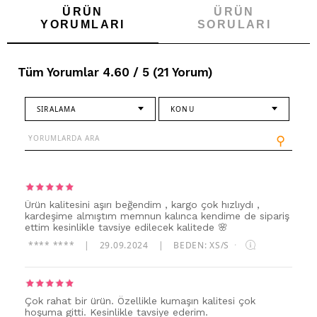
ÜRÜN
ÜRÜN
YORUMLARI
SORULARI
Tüm Yorumlar 4.60 / 5 (21 Yorum)
SIRALAMA
KONU
⚲
Ürün kalitesini aşırı beğendim , kargo çok hızlıydı ,
kardeşime almıştım memnun kalınca kendime de sipariş
ettim kesinlikle tavsiye edilecek kalitede 🌸
**** ****
|
29.09.2024
|
BEDEN: XS/S
·
Çok rahat bir ürün. Özellikle kumaşın kalitesi çok
hoşuma gitti. Kesinlikle tavsiye ederim.