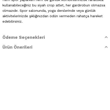
kullanabileceğiniz bu siyah crop atlet, her gardırobun olmazsa
olmazıdır. Spor salonunda, yoga derslerinde veya günlük
aktivitelerinizde şıklığınızdan ödün vermeden rahatça hareket
edebilirsiniz.
Beden Tablosu
Ödeme Seçenekleri
XS/S
: 34/36
M
: 38
L
: 40
Ürün Önerileri
Ürün İçeriği
%94 Polyamid %6 Elastan
Yıkama Talimatları
- Klorlu beyazlatma yapılamaz
- Ütülenemez. Buharlı işlemler yapılamaz
- Kuru temizleme işlemine izin verilemez.