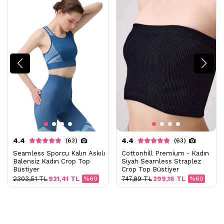
4.4
4.4
(63)
(63)
Seamless Sporcu Kalın Askılı
Cottonhill Premium - Kadın
Balensiz Kadın Crop Top
Siyah Seamless Straplez
Büstiyer
Crop Top Büstiyer
2303,51 TL
921,41 TL
%60
747,89 TL
299,16 TL
%60