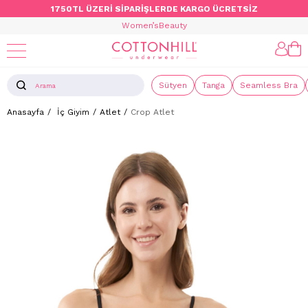
1750TL ÜZERİ SİPARİŞLERDE KARGO ÜCRETSİZ
Women’s
Beauty
Sütyen
Tanga
Seamless Bra
Anasayfa
İç Giyim
Atlet
Crop Atlet