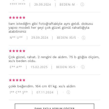
**** ****
|
29.09.2024
|
BEDEN: M
·
tam istediğim gibi fotoğraftakiyle aynı geldi. dokusu
yapısı modeli her şeyi çok güzel gönül rahatlığıyla
alabilirsiniz
N** U**
|
29.09.2024
|
BEDEN: XS/S
·
Çok güzel, rahat. 2 rengini de aldım. 75 b göğüs ölçüm,
xs/s beden oldu.
E** A**
|
15.02.2025
|
BEDEN: XS/S
·
çokk beğendim. 164 cm 61 kg. xs/s aldim
I** C** Ş**
|
07.11.2024
|
·
DAHA FAZLA YORUM GÖSTER