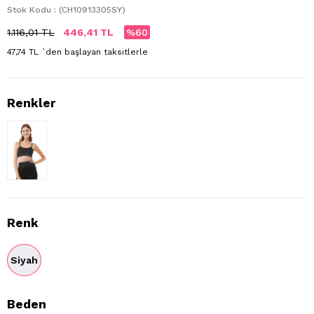
Stok Kodu
(CH10913305SY)
1.116,01 TL
446,41 TL
60
47,74 TL
`den başlayan taksitlerle
Renk
Siyah
Beden