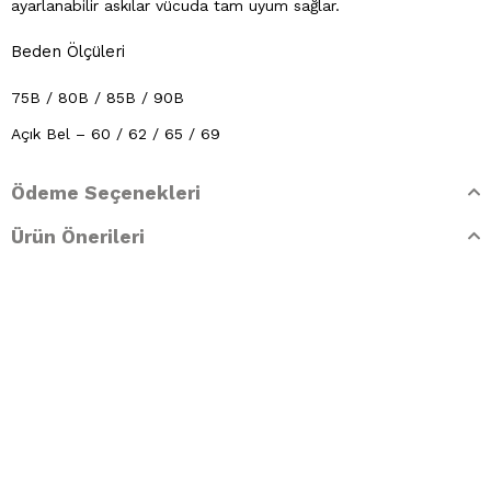
ayarlanabilir askılar vücuda tam uyum sağlar.
Beden Ölçüleri
75B / 80B / 85B / 90B
Açık Bel – 60 / 62 / 65 / 69
Kup Yüksekliği – 24 / 26 / 28 / 28
Ödeme Seçenekleri
Ön Orta Boy – 8 / 8 / 9 / 9
Ürün Önerileri
Yaka Açıklığı – 16 / 16 / 19 / 20
Kumaş Bilgileri
%72 Polyamid %28 Spandex
Yıkama Talimatları
· Sadece elde yıkama yapılmalıdır.
· Çamaşır suyu kullanılmamalıdır.
· Kurutma makinesinde kurutulmaz.