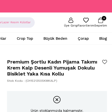
0
ar
Lazer Kesim Külotlar
Sepetim
Favorilerim
Üye Girişi
nlar
Crop Top
Büyük Beden
Çorap
Blog
Premium Şortlu Kadın Pijama Takımı
Krem Kalp Desenli Yumuşak Dokulu
Bisiklet Yaka Kısa Kollu
Stok Kodu
(CH15213505KMKALP)
Ürün stoklarımızda kalmamıştır.