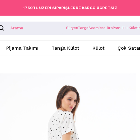
1750TL ÜZERİ SİPARİŞLERDE KARGO ÜCRETSİZ
Sütyen
Tanga
Seamless Bra
Pamuklu Külotl
Pijama Takımı
Tanga Külot
Külot
Çok Sata