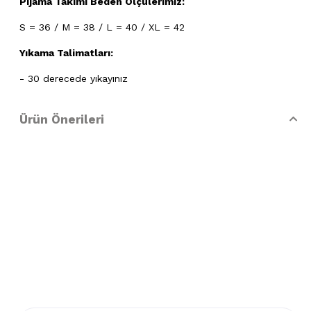
Pijama Takımı Beden Ölçülerimiz:
S = 36 / M = 38 / L = 40 / XL = 42
Yıkama Talimatları:
- 30 derecede yıkayınız
- Klorlu beyazlatma ve leke giderilmesi yapılamaz
Ürün Önerileri
- Lekelerin çözücülerle giderilmesine izin verilmez
- Tamburlu kurutma yapınız.