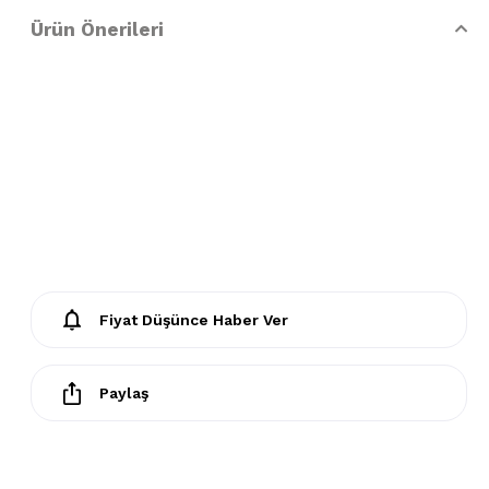
S
- 36-38
BEL:
88-92
KALÇA
:100-104
Ürün Önerileri
M
- 38-40
BEL:
96-100
KALÇA
:106-110
L
- 42-44
BEL:
104-106
KALÇA
:112-115
XL
- 44-46
BEL:
110-116
KALÇA
:116-120
Ürün İçeriği
%90 Polyester %10 Elastan
Fiyat Düşünce Haber Ver
Yıkama Talimatları
- Klorlu beyazlatma ve leke giderilmesi yapılamaz
Paylaş
- Ütülenemez. Buharlı işlemler yapılamaz
- Kuru temizleme işlemine izin verilemez.