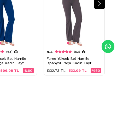
4.4
4
(63)
(63)
ksek Bel Hamile
Füme Yüksek Bel Hamile
S
ça Kadın Tayt
İspanyol Paça Kadın Tayt
İ
506,08 TL
%60
1332,73 TL
533,09 TL
%60
1
Ücretsiz İade