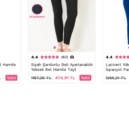
4.4
4.4
(63)
l Hamile
Siyah Şardonlu Beli Ayarlanabilir
Lacivert Yü
Yüksek Bel Hamile Tayt
İspanyol Pa
L
%60
1187,26 TL
474,91 TL
%60
1265,21 TL
Ödeme Seçenekleri