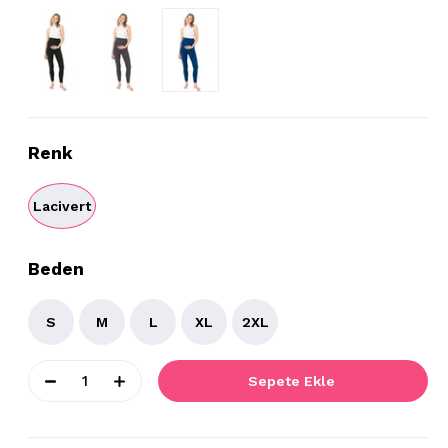
Renk
Lacivert
Beden
S
M
L
XL
2XL