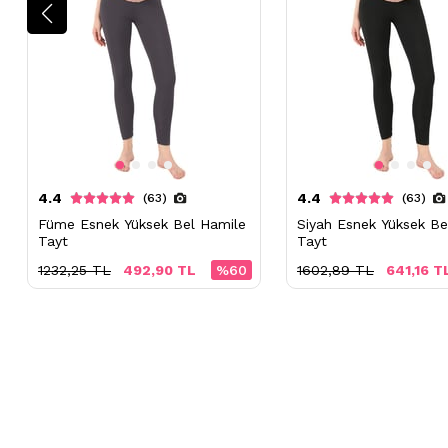
4.4
4.4
(63)
(63)
Füme Esnek Yüksek Bel Hamile
Siyah Esnek Yüksek Be
Tayt
Tayt
1232,25 TL
492,90 TL
%60
1602,89 TL
641,16 T