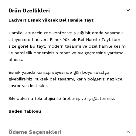
Ürün Özellikleri
Lacivert Esnek Yüksek Bel Hamile Tayt
Hamilelik sürecinizde konfor ve şıklığı bir arada yaşamak
isteyenlere Lacivert Esnek Yüksek Bel Hamile Tayt tam
size göre! Bu tayt, modern tasarımı ve özel hamile kesimi
ile hamilelik döneminizin rahat ve şık geçmesine yardımcı
olacak.
Esnek yapıda kumaşı sayesinde gün boyu rahatça
giyebilirsiniz. Yüksek bel tasarımı, karın bölgenizi nazikçe
kavrar ve destekler.
Sıkı dokuma teknolojisi ile üretilmiş ve iç göstermez.
Beden Tablosu
XS
- 34-36
BEL:
64-67
KALÇA
:94-97
Ödeme Seçenekleri