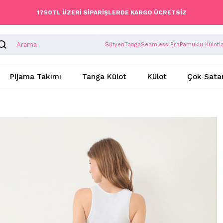
1750TL ÜZERİ SİPARİŞLERDE KARGO ÜCRETSİZ
Sütyen
Tanga
Seamless Bra
Pamuklu Külotl
Pijama Takımı
Tanga Külot
Külot
Çok Sata