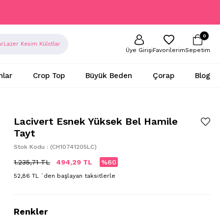
0
ar
Lazer Kesim Külotlar
Sepetim
Favorilerim
Üye Girişi
nlar
Crop Top
Büyük Beden
Çorap
Blog
Lacivert Esnek Yüksek Bel Hamile
Tayt
Stok Kodu
(CH10741205LC)
1.235,71 TL
494,29 TL
60
52,86 TL
`den başlayan taksitlerle