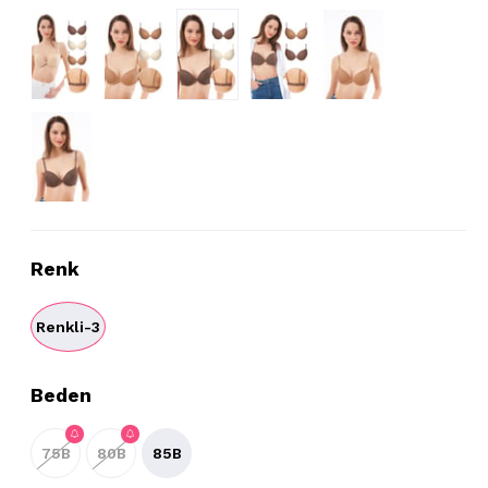
Renk
Renkli-3
Beden
75B
80B
85B