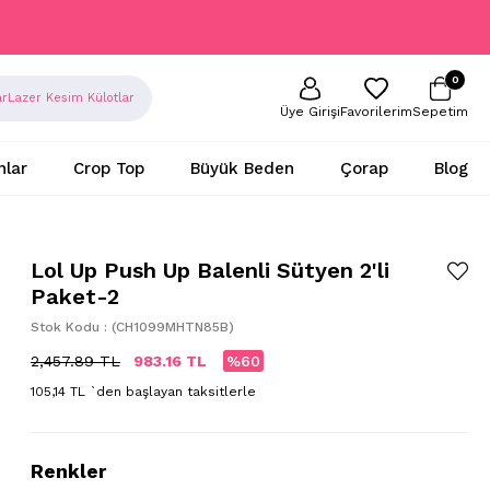
0
ar
Lazer Kesim Külotlar
Sepetim
Favorilerim
Üye Girişi
nlar
Crop Top
Büyük Beden
Çorap
Blog
Lol Up Push Up Balenli Sütyen 2'li
Paket-2
Stok Kodu
(CH1099MHTN85B)
2,457.89 TL
983.16 TL
60
105,14 TL
`den başlayan taksitlerle