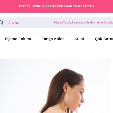
1750TL ÜZERİ SİPARİŞLERDE KARGO ÜCRETSİZ
Sütyen
Tanga
Seamless Bra
Pamuklu Külotl
Pijama Takımı
Tanga Külot
Külot
Çok Sata