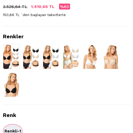
3.526,64 TL
1.410,66 TL
60
150,86 TL
`den başlayan taksitlerle
Renk
Renkli-1