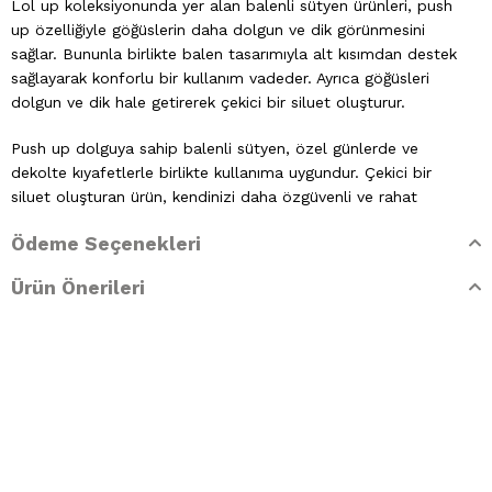
Lol up koleksiyonunda yer alan balenli sütyen ürünleri, push
up özelliğiyle göğüslerin daha dolgun ve dik görünmesini
sağlar. Bununla birlikte balen tasarımıyla alt kısımdan destek
sağlayarak konforlu bir kullanım vadeder. Ayrıca göğüsleri
dolgun ve dik hale getirerek çekici bir siluet oluşturur.
Push up dolguya sahip balenli sütyen, özel günlerde ve
dekolte kıyafetlerle birlikte kullanıma uygundur. Çekici bir
siluet oluşturan ürün, kendinizi daha özgüvenli ve rahat
hissetmenizi sağlar. Ayrıca siyah, krem ve ten rengi
Ödeme Seçenekleri
seçeneklerinde sunulduğu için farklı kıyafetlerle
kombinlenebilir.
Ürün Önerileri
Üç farklı renk seçeneğiyle sunulan Lol Up Push Up balenli
sütyen, ekstra dolgunluk özelliğiyle doğal ve etkileyici bir
dekolte görünümü elde etmek isteyen kadınlar için
tasarlanmıştır. Dekolteli kıyafetlerle uyum sağlayan ürün, özel
destek yapısı ve ayarlanabilir askılarıyla gün boyu konfor ve
güven sunar. Agraf ve dikiş tasarımı sayesinde vücuda
kusursuz bir şekilde oturarak hareket özgürlüğü tanırken hem
estetik hem de işlevselliği bir araya getirerek çarpıcı bir siluet