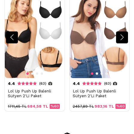
- Ütülenemez. Buharlı işlemler yapılamaz
- Kuru temizleme işlemine izin verilemez.
- Lekelerin çözücülerle giderilmesine izin verilmez
- Tamburlu kurutma yapılmaz.
4.4
4.4
(63)
(63)
Lol Up Push Up Balenli
Lol Up Push Up Balenli
Sütyen 2'Li Paket
Sütyen 2'Li Paket
1711,45 TL
684,58 TL
%60
2457,89 TL
983,16 TL
%60