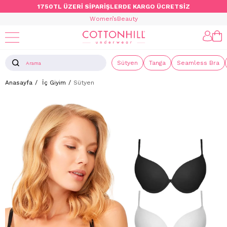
1750TL ÜZERİ SİPARİŞLERDE KARGO ÜCRETSİZ
Women’s
Beauty
Sütyen
Tanga
Seamless Bra
Anasayfa
İç Giyim
Sütyen