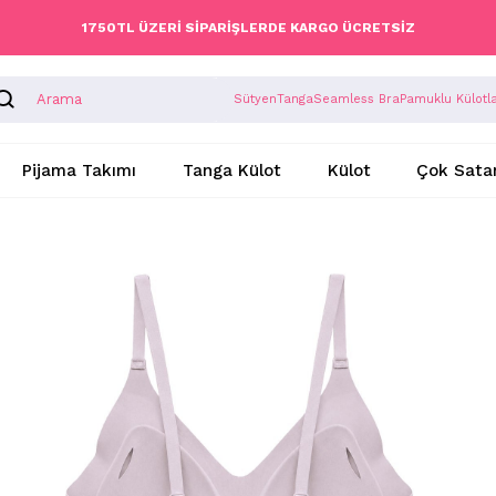
1750TL ÜZERİ SİPARİŞLERDE KARGO ÜCRETSİZ
Sütyen
Tanga
Seamless Bra
Pamuklu Külotl
Pijama Takımı
Tanga Külot
Külot
Çok Sata