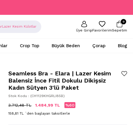
0
ar
Lazer Kesim Külotlar
Sepetim
Favorilerim
Üye Girişi
nlar
Crop Top
Büyük Beden
Çorap
Blog
Seamless Bra - Elara | Lazer Kesim
Balensiz İnce Fitil Dokulu Dikişsiz
Kadın Sütyen 3'lü Paket
Stok Kodu
(CH1129KHGRLI85B)
3.712,48 TL
1.484,99 TL
60
158,81 TL
`den başlayan taksitlerle