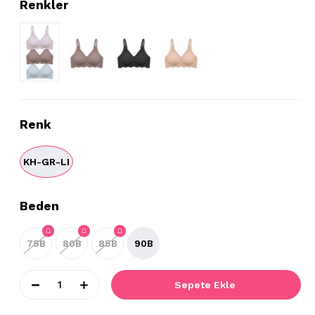
Renk
KH-GR-LI
Beden
75B
80B
85B
90B