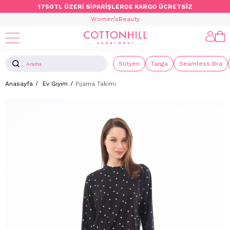
1750TL ÜZERİ SİPARİŞLERDE KARGO ÜCRETSİZ
Women’s
Beauty
Sütyen
Tanga
Seamless Bra
Anasayfa
Ev Giyim
Pijama Takımı