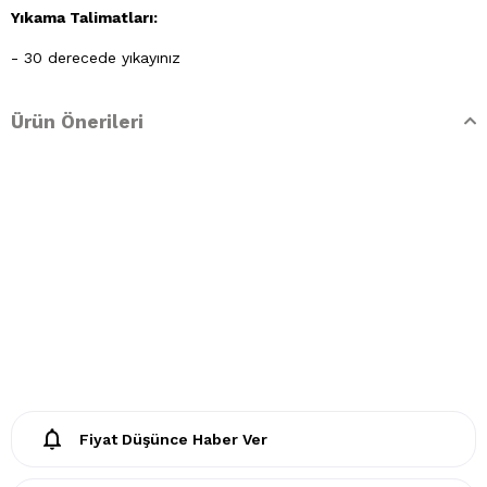
Yıkama Talimatları:
- 30 derecede yıkayınız
- Klorlu beyazlatma ve leke giderilmesi yapılamaz
Ürün Önerileri
- Lekelerin çözücülerle giderilmesine izin verilmez
- Tamburlu kurutma yapınız.
Fiyat Düşünce Haber Ver