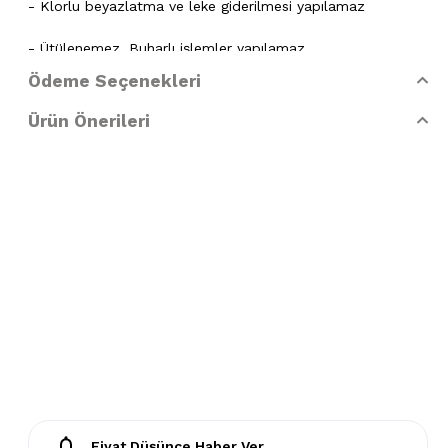
- Klorlu beyazlatma ve leke giderilmesi yapılamaz
- Ütülenemez. Buharlı işlemler yapılamaz
Ödeme Seçenekleri
- Kuru temizleme işlemine izin verilemez.
Ürün Önerileri
- Lekelerin çözücülerle giderilmesine izin verilmez
- Tamburlu kurutma yapılmaz.
Fiyat Düşünce Haber Ver