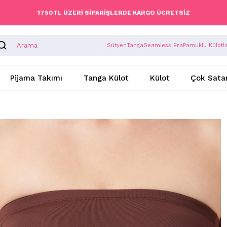
1750TL ÜZERİ SİPARİŞLERDE KARGO ÜCRETSİZ
Sütyen
Tanga
Seamless Bra
Pamuklu Külotl
Pijama Takımı
Tanga Külot
Külot
Çok Sata