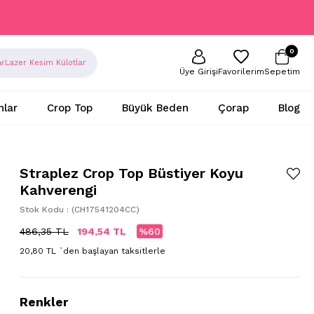
0
ar
Lazer Kesim Külotlar
Sepetim
Favorilerim
Üye Girişi
nlar
Crop Top
Büyük Beden
Çorap
Blog
Straplez Crop Top Büstiyer Koyu
Kahverengi
Stok Kodu
(CH17541204CC)
486,35 TL
194,54 TL
60
20,80 TL
`den başlayan taksitlerle