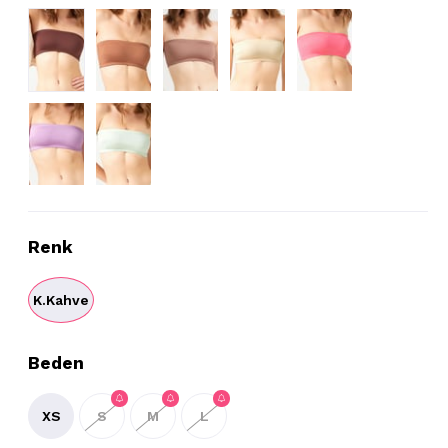
Renk
K.Kahve
Beden
XS
S
M
L