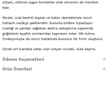
sütyen, stilinize uygun kombinler elde etmenizi de mümkün
kılar.
Model, oval kesimli kupları ve balen destekleriyle vücut
hatlarını nazikçe şekillendirir. Bununla birlikte toparlayıcı
özelliği ve yandan sağlanan ekstra sıkılaştırma sayesinde
göğüslerin kıyafet sınırlarından taşmasını önler. Dik tutma
fonksiyonuyla da vücut hatlarında kusursuz bir form oluşturur.
Esnek sırt bandına sahip olan sütyen modeli, olası kayma
riskini önleyerek vücuda sabit şekilde oturur. Straplez
Ödeme Seçenekleri
formuyla abiye ve gelinlik gibi özel tasarımlı elbiselerle ideal
bir kullanım sunar. Ayrıca askılı bluz ve askısız üst kıyafetlerle
Ürün Önerileri
zahmetsizce kombinlenebilir. Bununla birlikte pürüzsüz
dokusu ve dikişsiz özelliğiyle de iz bırakmadan kusursuz bir
siluet oluşturur.
%90 polyester ve %10 elastan içeren model, terlemeyi
önleyerek sağladığı yumuşak hisle tenle uyumlu bir kullanım
sunar. Bununla birlikte üretim materyalleri sayesinde
elastikiyeti yüksektir ve göğüsleri yumuşak bir dokuyla sarar.