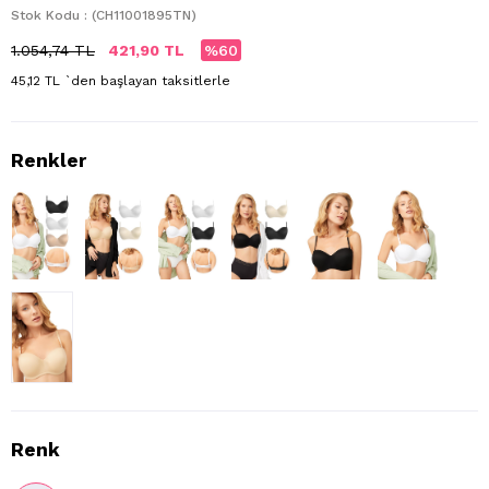
Stok Kodu
(CH11001895TN)
1.054,74 TL
421,90 TL
60
45,12 TL
`den başlayan taksitlerle
Renk