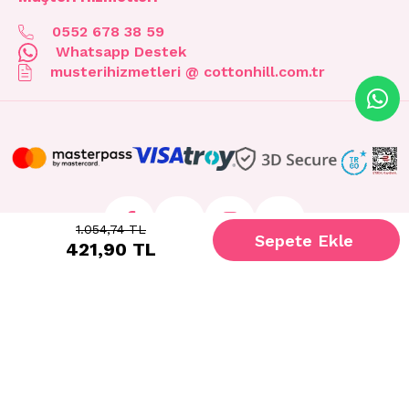
0552 678 38 59
Whatsapp Destek
musterihizmetleri @ cottonhill.com.tr
1.054,74 TL
421,90 TL
© 2026 cottonhill.com.tr Tüm Hakları Saklıdır.