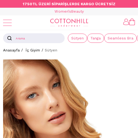
1750TL ÜZERİ SİPARİŞLERDE KARGO ÜCRETSİZ
Women’s
Beauty
Sütyen
Tanga
Seamless Bra
Anasayfa
İç Giyim
Sütyen