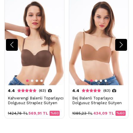
- 30 derecede elde yıkayınız
- Klorlu beyazlatma ve leke giderilmesi yapılamaz
- Ütülenemez. Buharlı işlemler yapılamaz
- Kuru temizleme işlemine izin verilemez.
- Lekelerin çözücülerle giderilmesine izin verilmez
- Tamburlu kurutma yapılmaz.
4.4
4.4
(63)
(63)
Kahverengi Balenli Toparlayıcı
Bej Balenli Toparlayıcı
Dolgusuz Straplez Sütyen
Dolgusuz Straplez Sütyen
1424,76 TL
569,91 TL
%60
1085,23 TL
434,09 TL
%60