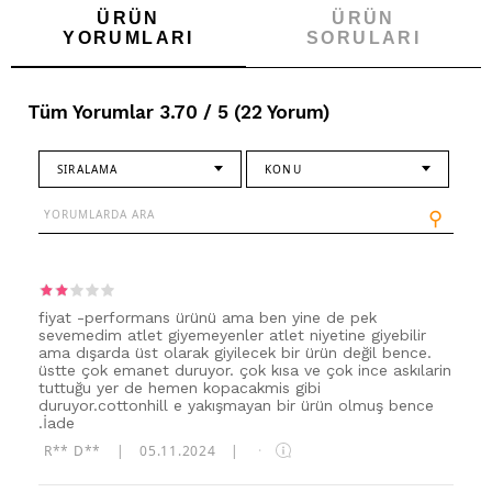
ÜRÜN
ÜRÜN
YORUMLARI
SORULARI
Tüm Yorumlar 3.70 / 5 (22 Yorum)
SIRALAMA
KONU
⚲
fiyat -performans ürünü ama ben yine de pek
sevemedim atlet giyemeyenler atlet niyetine giyebilir
ama dışarda üst olarak giyilecek bir ürün değil bence.
üstte çok emanet duruyor. çok kısa ve çok ince askılarin
tuttuğu yer de hemen kopacakmis gibi
duruyor.cottonhill e yakışmayan bir ürün olmuş bence
.İade
R** D**
|
05.11.2024
|
·