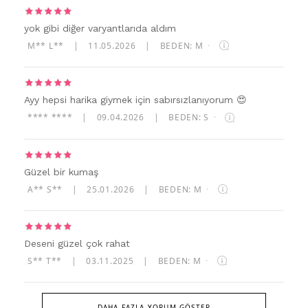
yok gibi diğer varyantlarıda aldım
M** L**
|
11.05.2026
|
BEDEN: M
·
Ayy hepsi harika giymek için sabırsızlanıyorum 😍
**** ****
|
09.04.2026
|
BEDEN: S
·
Güzel bir kumaş
A** S**
|
25.01.2026
|
BEDEN: M
·
Deseni güzel çok rahat
S** T**
|
03.11.2025
|
BEDEN: M
·
DAHA FAZLA YORUM GÖSTER