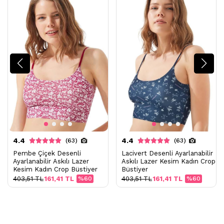
4.4
4.4
(63)
(63)
Pembe Çiçek Desenli
Lacivert Desenli Ayarlanabilir
Ayarlanabilir Askılı Lazer
Askılı Lazer Kesim Kadın Crop
Kesim Kadın Crop Büstiyer
Büstiyer
403,51 TL
161,41 TL
%60
403,51 TL
161,41 TL
%60