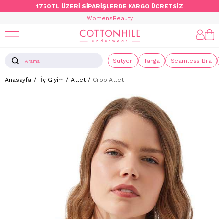
1750TL ÜZERİ SİPARİŞLERDE KARGO ÜCRETSİZ
Women’s
Beauty
Sütyen
Tanga
Seamless Bra
Anasayfa
İç Giyim
Atlet
Crop Atlet