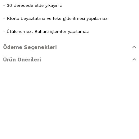
- 30 derecede elde yıkayınız
- Klorlu beyazlatma ve leke giderilmesi yapılamaz
- Ütülenemez. Buharlı işlemler yapılamaz
- Kuru temizleme işlemine izin verilemez.
Ödeme Seçenekleri
- Lekelerin çözücülerle giderilmesine izin verilmez
Ürün Önerileri
- Tamburlu kurutma yapılmaz.