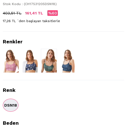
Stok Kodu
(CH17531205DSN18)
403,51 TL
161,41 TL
60
17,26 TL
`den başlayan taksitlerle
Renk
DSN18
Beden