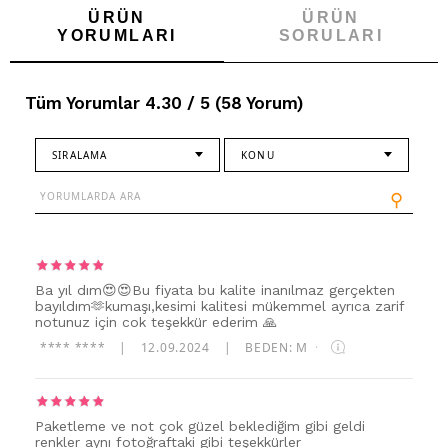
ÜRÜN
ÜRÜN
YORUMLARI
SORULARI
Tüm Yorumlar 4.30 / 5 (58 Yorum)
SIRALAMA
KONU
⚲
Ba yıl dım😍😍Bu fiyata bu kalite inanılmaz gerçekten
bayıldım🫶kumaşı,kesimi kalitesi mükemmel ayrıca zarif
notunuz için cok teşekkür ederim 🙏
**** ****
|
12.09.2024
|
BEDEN: M
·
Paketleme ve not çok güzel beklediğim gibi geldi
renkler aynı fotoğraftaki gibi teşekkürler