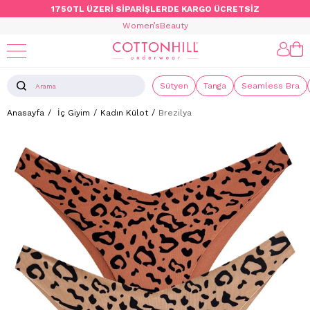
1750TL ÜZERİ SİPARİŞLERDE KARGO ÜCRETSİZ
Women’s
Beauty
Sütyen
Tanga
Seamless Bra
Anasayfa
İç Giyim
Kadın Külot
Brezilya