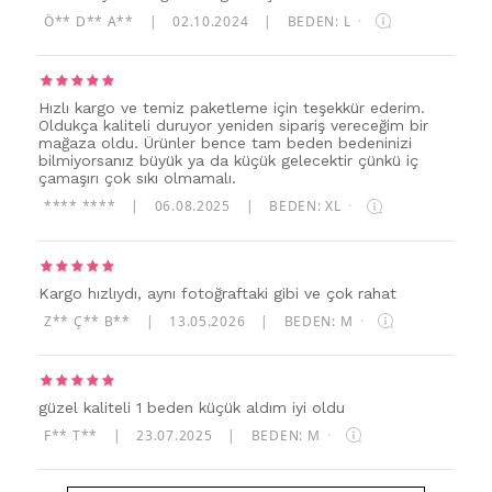
Ö** D** A**
|
02.10.2024
|
BEDEN: L
·
Hızlı kargo ve temiz paketleme için teşekkür ederim.
Oldukça kaliteli duruyor yeniden sipariş vereceğim bir
mağaza oldu. Ürünler bence tam beden bedeninizi
bilmiyorsanız büyük ya da küçük gelecektir çünkü iç
çamaşırı çok sıkı olmamalı.
**** ****
|
06.08.2025
|
BEDEN: XL
·
Kargo hızlıydı, aynı fotoğraftaki gibi ve çok rahat
Z** Ç** B**
|
13.05.2026
|
BEDEN: M
·
güzel kaliteli 1 beden küçük aldım iyi oldu
F** T**
|
23.07.2025
|
BEDEN: M
·