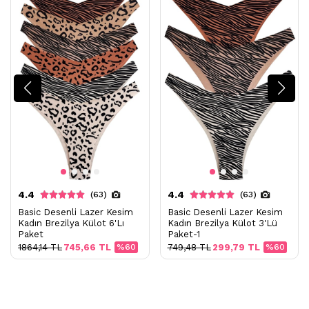
4.4
4.4
(63)
(63)
Basic Desenli Lazer Kesim
Basic Desenli Lazer Kesim
Kadın Brezilya Külot 6'Lı
Kadın Brezilya Külot 3'Lü
Paket
Paket-1
1864,14 TL
745,66 TL
%60
749,48 TL
299,79 TL
%60