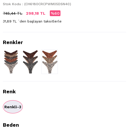
Stok Kodu
(CH6180CRCPWM05DSN40)
745,44 TL
298,18 TL
60
31,89 TL
`den başlayan taksitlerle
Renk
Renkli-3
Beden