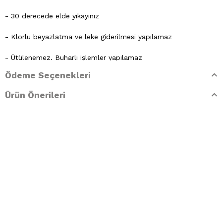
- 30 derecede elde yıkayınız
- Klorlu beyazlatma ve leke giderilmesi yapılamaz
- Ütülenemez. Buharlı işlemler yapılamaz
Ödeme Seçenekleri
- Kuru temizleme işlemine izin verilemez.
Ürün Önerileri
- Lekelerin çözücülerle giderilmesine izin verilmez
- Tamburlu kurutma yapılmaz.