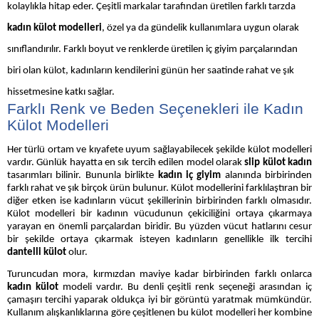
kolaylıkla hitap eder. Çeşitli markalar tarafından üretilen farklı tarzda
kadın külot modelleri
, özel ya da gündelik kullanımlara uygun olarak
sınıflandırılır. Farklı boyut ve renklerde üretilen iç giyim parçalarından
biri olan külot, kadınların kendilerini günün her saatinde rahat ve şık
hissetmesine katkı sağlar.
Farklı Renk ve Beden Seçenekleri ile Kadın
Külot Modelleri
Her türlü ortam ve kıyafete uyum sağlayabilecek şekilde külot modelleri
vardır. Günlük hayatta en sık tercih edilen model olarak
slip külot kadın
tasarımları bilinir. Bununla birlikte
kadın iç giyim
alanında birbirinden
farklı rahat ve şık birçok ürün bulunur. Külot modellerini farklılaştıran bir
diğer etken ise kadınların vücut şekillerinin birbirinden farklı olmasıdır.
Külot modelleri bir kadının vücudunun çekiciliğini ortaya çıkarmaya
yarayan en önemli parçalardan biridir. Bu yüzden vücut hatlarını cesur
bir şekilde ortaya çıkarmak isteyen kadınların genellikle ilk tercihi
dantelli külot
olur.
Turuncudan mora, kırmızdan maviye kadar birbirinden farklı onlarca
kadın külot
modeli vardır. Bu denli çeşitli renk seçeneği arasından iç
çamaşırı tercihi yaparak oldukça iyi bir görüntü yaratmak mümkündür.
Kullanım alışkanlıklarına göre çeşitlenen bu külot modelleri her kombine