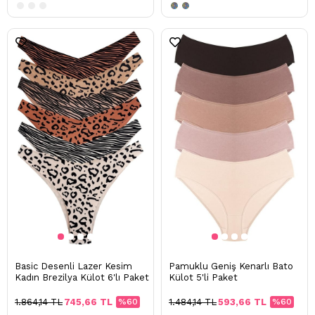
Basic Desenli Lazer Kesim
Pamuklu Geniş Kenarlı Bato
Kadın Brezilya Külot 6'lı Paket
Külot 5'li Paket
1.864,14 TL
745,66 TL
%60
1.484,14 TL
593,66 TL
%60