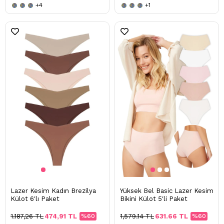
+4
+1
Lazer Kesim Kadın Brezilya
Yüksek Bel Basic Lazer Kesim
Külot 6'lı Paket
Bikini Külot 5'li Paket
1.187,26 TL
474,91 TL
%60
1,579.14 TL
631.66 TL
%60