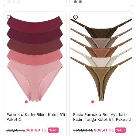
Pamuklu Kadın Bikini Külot 5'li
Basic Pamuklu Beli Ayarlanır
Paket-2
Kadın Tanga Külot 5'li Paket-2
921,50 TL
368,60 TL
%60
1.591,01 TL
636,41 TL
%60