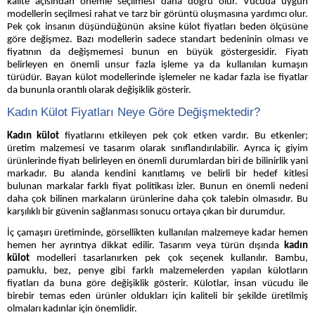
kalite açısından önemle seçilmesi daha doğru olur. Vücuda uygun
modellerin seçilmesi rahat ve tarz bir görüntü oluşmasına yardımcı olur.
Pek çok insanın düşündüğünün aksine külot fiyatları beden ölçüsüne
göre değişmez. Bazı modellerin sadece standart bedeninin olması ve
fiyatının da değişmemesi bunun en büyük göstergesidir. Fiyatı
belirleyen en önemli unsur fazla işleme ya da kullanılan kumaşın
türüdür. Bayan külot modellerinde işlemeler ne kadar fazla ise fiyatlar
da bununla orantılı olarak değişiklik gösterir.
Kadın Külot Fiyatları Neye Göre Değişmektedir?
Kadın külot
fiyatlarını etkileyen pek çok etken vardır. Bu etkenler;
üretim malzemesi ve tasarım olarak sınıflandırılabilir. Ayrıca iç giyim
ürünlerinde fiyatı belirleyen en önemli durumlardan biri de bilinirlik yani
markadır. Bu alanda kendini kanıtlamış ve belirli bir hedef kitlesi
bulunan markalar farklı fiyat politikası izler. Bunun en önemli nedeni
daha çok bilinen markaların ürünlerine daha çok talebin olmasıdır. Bu
karşılıklı bir güvenin sağlanması sonucu ortaya çıkan bir durumdur.
İç çamaşırı üretiminde, görsellikten kullanılan malzemeye kadar hemen
hemen her ayrıntıya dikkat edilir. Tasarım veya türün dışında
kadın
külot
modelleri tasarlanırken pek çok seçenek kullanılır. Bambu,
pamuklu, bez, penye gibi farklı malzemelerden yapılan külotların
fiyatları da buna göre değişiklik gösterir. Külotlar, insan vücudu ile
birebir temas eden ürünler oldukları için kaliteli bir şekilde üretilmiş
olmaları kadınlar için önemlidir.