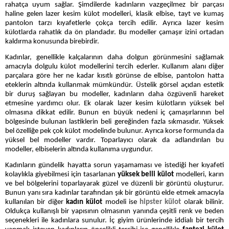
rahatça uyum sağlar. Şimdilerde kadınların vazgeçilmez bir parçası
haline gelen lazer kesim külot modelleri, klasik elbise, tayt ve kumaş
pantolon tarzı kıyafetlerle çokça tercih edilir. Ayrıca lazer kesim
külotlarda rahatlık da ön plandadır. Bu modeller çamaşır izini ortadan
kaldırma konusunda birebirdir.
Kadınlar, genellikle kalçalarının daha dolgun görünmesini sağlamak
amacıyla dolgulu külot modellerini tercih ederler. Kullanım alanı diğer
parçalara göre her ne kadar kısıtlı görünse de elbise, pantolon hatta
eteklerin altında kullanmak mümkündür. Üstelik görsel açıdan estetik
bir duruş sağlayan bu modeller, kadınların daha özgüvenli hareket
etmesine yardımcı olur. Ek olarak lazer kesim külotların yüksek bel
olmasına dikkat edilir. Bunun en büyük nedeni iç çamaşırlarının bel
bölgesinde bulunan lastiklerin beli gereğinden fazla sıkmasıdır. Yüksek
bel özelliğe pek çok külot modelinde bulunur. Ayrıca korse formunda da
yüksel bel modeller vardır. Toparlayıcı olarak da adlandırılan bu
modeller, elbiselerin altında kullanıma uygundur.
Kadınların gündelik hayatta sorun yaşamaması ve istediği her kıyafeti
kolaylıkla giyebilmesi için tasarlanan
yüksek belli külot
modelleri, karın
ve bel bölgelerini toparlayarak güzel ve düzenli bir görüntü oluşturur.
Bunun yanı sıra kadınlar tarafından şık bir görüntü elde etmek amacıyla
kullanılan bir diğer
kadın külot
modeli ise
hipster külot
olarak bilinir.
Oldukça kullanışlı bir yapısının olmasının yanında çeşitli renk ve beden
seçenekleri ile kadınlara sunulur. İç giyim ürünlerinde iddialı bir tercih