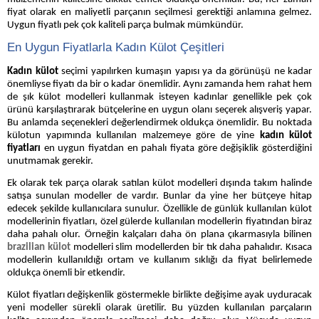
fiyat olarak en maliyetli parçanın seçilmesi gerektiği anlamına gelmez.
Uygun fiyatlı pek çok kaliteli parça bulmak mümkündür.
En Uygun Fiyatlarla Kadın Külot Çeşitleri
Kadın külot
seçimi yapılırken kumaşın yapısı ya da görünüşü ne kadar
önemliyse fiyatı da bir o kadar önemlidir. Aynı zamanda hem rahat hem
de şık külot modelleri kullanmak isteyen kadınlar genellikle pek çok
ürünü karşılaştırarak bütçelerine en uygun olanı seçerek alışveriş yapar.
Bu anlamda seçenekleri değerlendirmek oldukça önemlidir. Bu noktada
külotun yapımında kullanılan malzemeye göre de yine
kadın külot
fiyatları
en uygun fiyatdan en pahalı fiyata göre değişiklik gösterdiğini
unutmamak gerekir.
Ek olarak tek parça olarak satılan külot modelleri dışında takım halinde
satışa sunulan modeller de vardır. Bunlar da yine her bütçeye hitap
edecek şekilde kullanıcılara sunulur. Özellikle de günlük kullanılan külot
modellerinin fiyatları, özel gülerde kullanılan modellerin fiyatından biraz
daha pahalı olur. Örneğin kalçaları daha ön plana çıkarmasıyla bilinen
brazilian külot
modelleri slim modellerden bir tık daha pahalıdır. Kısaca
modellerin kullanıldığı ortam ve kullanım sıklığı da fiyat belirlemede
oldukça önemli bir etkendir.
Külot fiyatları değişkenlik göstermekle birlikte değişime ayak uyduracak
yeni modeller sürekli olarak üretilir. Bu yüzden kullanılan parçaların