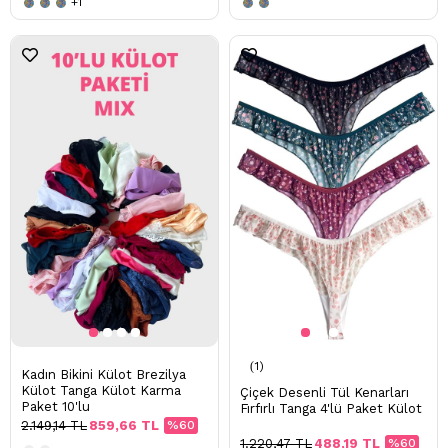
+1
1
Kadın Bikini Külot Brezilya
Külot Tanga Külot Karma
Çiçek Desenli Tül Kenarları
Paket 10'lu
Fırfırlı Tanga 4'lü Paket Külot
2.149,14 TL
859,66 TL
%60
1.220,47 TL
488,19 TL
%60