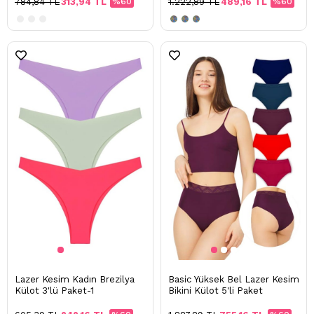
784,84 TL
313,94 TL
%60
1.222,89 TL
489,16 TL
%60
Lazer Kesim Kadın Brezilya
Basic Yüksek Bel Lazer Kesim
Külot 3'lü Paket-1
Bikini Külot 5'li Paket