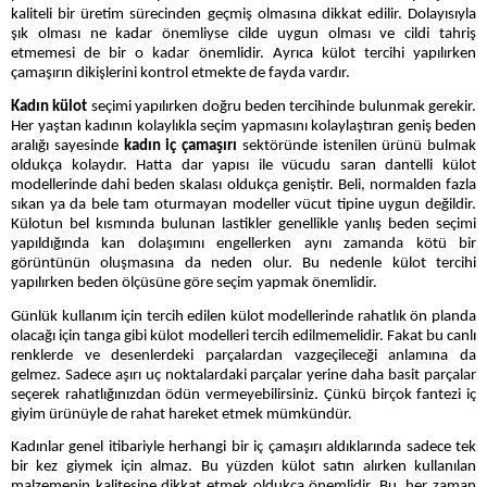
kaliteli bir üretim sürecinden geçmiş olmasına dikkat edilir. Dolayısıyla
şık olması ne kadar önemliyse cilde uygun olması ve cildi tahriş
etmemesi de bir o kadar önemlidir. Ayrıca külot tercihi yapılırken
çamaşırın dikişlerini kontrol etmekte de fayda vardır.
Kadın külot
seçimi yapılırken doğru beden tercihinde bulunmak gerekir.
Her yaştan kadının kolaylıkla seçim yapmasını kolaylaştıran geniş beden
aralığı sayesinde
kadın iç çamaşırı
sektöründe istenilen ürünü bulmak
oldukça kolaydır. Hatta dar yapısı ile vücudu saran dantelli külot
modellerinde dahi beden skalası oldukça geniştir. Beli, normalden fazla
sıkan ya da bele tam oturmayan modeller vücut tipine uygun değildir.
Külotun bel kısmında bulunan lastikler genellikle yanlış beden seçimi
yapıldığında kan dolaşımını engellerken aynı zamanda kötü bir
görüntünün oluşmasına da neden olur. Bu nedenle külot tercihi
yapılırken beden ölçüsüne göre seçim yapmak önemlidir.
Günlük kullanım için tercih edilen külot modellerinde rahatlık ön planda
olacağı için tanga gibi külot modelleri tercih edilmemelidir. Fakat bu canlı
renklerde ve desenlerdeki parçalardan vazgeçileceği anlamına da
gelmez. Sadece aşırı uç noktalardaki parçalar yerine daha basit parçalar
seçerek rahatlığınızdan ödün vermeyebilirsiniz. Çünkü birçok fantezi iç
giyim ürünüyle de rahat hareket etmek mümkündür.
Kadınlar genel itibariyle herhangi bir iç çamaşırı aldıklarında sadece tek
bir kez giymek için almaz. Bu yüzden külot satın alırken kullanılan
malzemenin kalitesine dikkat etmek oldukça önemlidir. Bu, her zaman