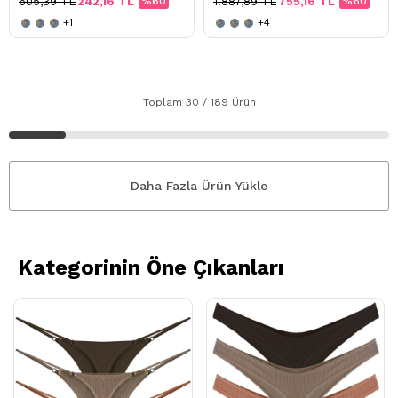
605,39 TL
242,16 TL
%60
1.887,89 TL
755,16 TL
%60
+1
+4
Toplam
30
/
189
Ürün
Daha Fazla Ürün Yükle
Kategorinin Öne Çıkanları