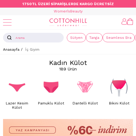
1750TL ÜZERİ SİPARİŞLERDE KARGO ÜCRETSİZ
Women’s
Beauty
Sütyen
Tanga
Seamless Bra
Anasayfa
İç Giyim
Kadın Külot
189 Ürün
Lazer Kesim
Pamuklu Külot
Dantelli Külot
Bikini Külot
Külot