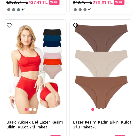
1,068.51 TL
427.41 TL
%60
949,76 TL
379,91 TL
%60
+4
+1
Basic Yüksek Bel Lazer Kesim
Lazer Kesim Kadın Bikini Külot
Bikini Külot 7'li Paket
3'lü Paket-3