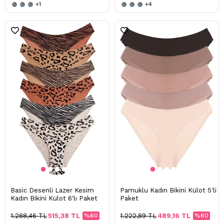
+1
+4
Basic Desenli Lazer Kesim
Pamuklu Kadın Bikini Külot 5'li
Kadın Bikini Külot 6'lı Paket
Paket
1.288,46 TL
515,38 TL
%60
1.222,89 TL
489,16 TL
%60