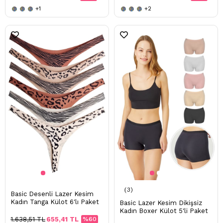
+1
+2
3
Basic Desenli Lazer Kesim
Kadın Tanga Külot 6'lı Paket
Basic Lazer Kesim Dikişsiz
Kadın Boxer Külot 5'li Paket
1.638,51 TL
655,41 TL
%60