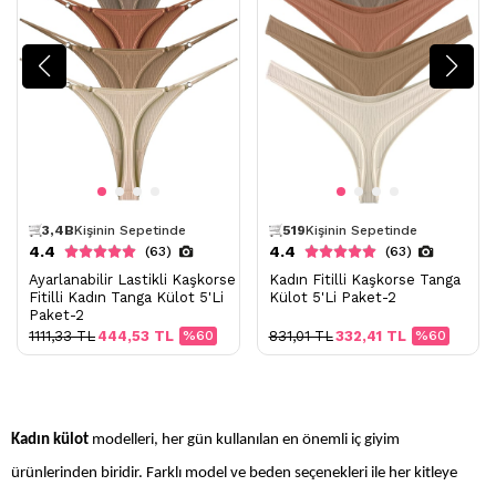
562,1B
Kişi Favoriledi
109,7B
Kişi Favoriledi
3,4B
Kişinin Sepetinde
519
Kişinin Sepetinde
Bugün
5,7B
Kişi Görüntüledi
Bugün
874
Kişi Görüntüledi
4.4
4.4
(63)
(63)
Ayarlanabilir Lastikli Kaşkorse
Kadın Fitilli Kaşkorse Tanga
Fitilli Kadın Tanga Külot 5'Li
Külot 5'Li Paket-2
Paket-2
1111,33 TL
444,53 TL
%60
831,01 TL
332,41 TL
%60
Kadın külot
modelleri, her gün kullanılan en önemli iç giyim
ürünlerinden biridir. Farklı model ve beden seçenekleri ile her kitleye