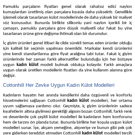
Pamuklu parçaların fiyatları genel olarak rahatsız edici naylon
kumaşlardan üretilmiş olan parçalara kıyasla daha yüksektir. Genellikle
işlemeli olarak tasarlanan külot modellerinde de daha yüksek bir maliyet
söz konusudur. Bununla birlikte silikonlu yani naylon içerikli bir iç
çamaşırı, pamuklu parçalara göre düşük maliyetli olur fakat bu yine
tasarlanan ürüne göre değişme ihtimali olan bir durumdur.
İç giyim ürünleri genel itibari ile cilde sürekli temas eden ürünler olduğu
için kaliteli bir seçimin yapılması önemlidir. Markalar kendi ürünlerini
yine kendi standartlarına göre fiyat aralığına tabi tutar. Fakat iç giyim
ürünlerinde her zaman farklı alternatifler bulunduğu için her bütçeye
uygun
kadın külot
modeli bulmak oldukça kolaydır. Farklı amaçlara
uygun olarak üretilen modellerin fiyatları da yine kullanım alanına göre
değişir.
Cottonhill Her Zevke Uygun Kadın Külot Modelleri
Kadınların hayatın her anında kendilerini daha özgüvenli ve konforlu
hissetmelerini sağlayan Cottonhill
kadın külot
modelleri, her ortama
uyum sağlamaya yardımcı olur. Geçmişte, iç giyim ürünlerinin sadece
kıyafetlerin altına giyilmesi gerektiği algısını bozan Cottonhill, farklı renk
ve desenlerde çok çeşitli külot modelleri ile kadınların hem konforunu
hem de tarzını ön planda tutar. Bununla birlikte her koşula uygun külot
modelleri sunar. İşe, akşam yemeğine, alışverişe ve bunun gibi pek çok
yere giderken tereddüt etmeden Cottonhill
kadın külot
modelleri tercih