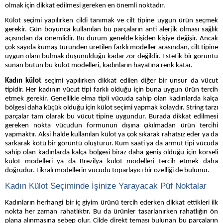
olmak için dikkat edilmesi gereken en önemli noktadır.
Külot seçimi yapılırken cildi tanımak ve cilt tipine uygun ürün seçmek
gerekir. Gün boyunca kullanılan bu parçaların anti alerjik olması sağlık
açısından da önemlidir. Bu durum genelde kişiden kişiye değişir. Ancak
çok sayıda kumaş türünden üretilen farklı modeller arasından, cilt tipine
uygun olanı bulmak düşünüldüğü kadar zor değildir. Estetik bir görüntü
sunan bütün bu külot modelleri, kadınların hayatına renk katar.
Kadın külot
seçimi yapılırken dikkat edilen diğer bir unsur da vücut
tipidir. Her kadının vücut tipi farklı olduğu için buna uygun ürün tercih
etmek gerekir. Genellikle elma tipli vücuda sahip olan kadınlarda kalça
bölgesi daha küçük olduğu için külot seçimi yapmak kolaydır. String tarzı
parçalar tam olarak bu vücut tipine uygundur. Burada dikkat edilmesi
gereken nokta vücudun formunun dışına çıkılmadan ürün tercihi
yapmaktır. Aksi halde kullanılan külot ya çok sıkarak rahatsız eder ya da
sarkarak kötü bir görüntü oluşturur. Kum saati ya da armut tipi vücuda
sahip olan kadınlarda kalça bölgesi biraz daha geniş olduğu için korseli
külot modelleri ya da Brezilya külot modelleri tercih etmek daha
doğrudur. Likralı modellerin vücudu toparlayıcı bir özelliği de bulunur.
Kadın Külot Seçiminde İşinize Yarayacak Püf Noktalar
Kadınların herhangi bir iç giyim ürünü tercih ederken dikkat ettikleri ilk
nokta her zaman rahatlıktır. Bu da ürünler tasarlanırken rahatlığın ön
plana alınmasına sebep olur. Cilde direkt teması bulunan bu parçaların