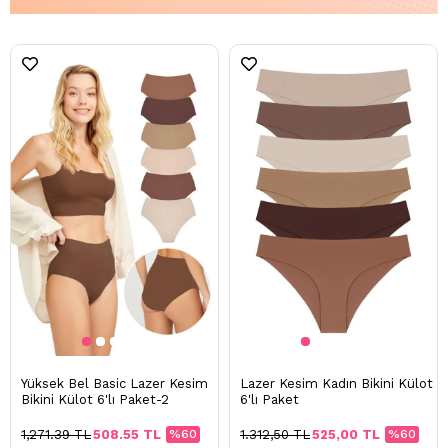
Yüksek Bel Basic Lazer Kesim
Lazer Kesim Kadın Bikini Külot
Bikini Külot 6'lı Paket-2
6'lı Paket
1,271.39 TL
508.55 TL
%60
1.312,50 TL
525,00 TL
%60