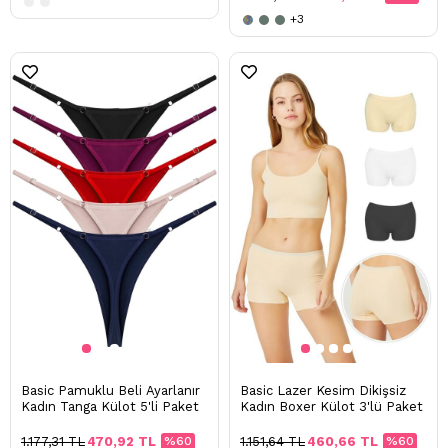
+3
Basic Pamuklu Beli Ayarlanır
Basic Lazer Kesim Dikişsiz
Kadın Tanga Külot 5'li Paket
Kadın Boxer Külot 3'lü Paket
1.177,31 TL
470,92 TL
%60
1.151,64 TL
460,66 TL
%60