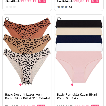
749,48 TL
299,79 TL
%60
1.484,14 TL
593,66 TL
%60
+2
Basic Desenli Lazer Kesim
Basic Pamuklu Kadın Bikini
Kadın Bikini Külot 3'lü Paket-2
Külot 5'li Paket