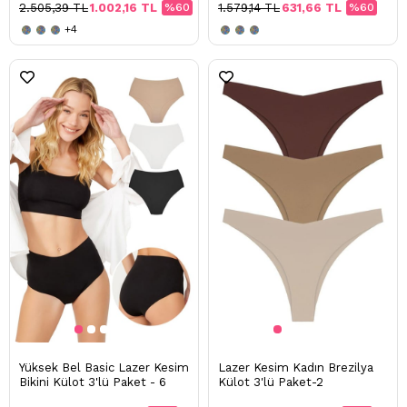
2.505,39 TL
1.002,16 TL
%60
1.579,14 TL
631,66 TL
%60
+4
Yüksek Bel Basic Lazer Kesim
Lazer Kesim Kadın Brezilya
Bikini Külot 3'lü Paket - 6
Külot 3'lü Paket-2