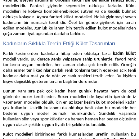
yapmak isteyen kadınların öncelikli tercihi ise genellikle
fantezi külot
modelleridir. Fantezi giyimde seçenekler oldukça fazladır. Külot
modelleri ile kolayca kombinlenebilecek sütyen ya da gecelik bulmak
oldukça kolaydır. Ayrıca fantezi külot modelleri iddialı giyinmeyi seven
kadınların bir numaralı tercihidir. Özel bir günde giyilmek için tercih
edilen modeller, günlük kullanım için tercih edilen külot modellerinden
çoğu zaman fiyat açısından da daha farklıdır.
Kadınların Sıklıkla Tercih Ettiği Külot Tasarımları
Farklı kesimlerden kadınlara hitap eden oldukça fazla
kadın külot
modeli vardır. Bu derece geniş yelpazeye sahip ürünlerde, favori renk
tonlarına uygun modeller, her zaman daha çok tercih edilir. Örneğin
daha esmer tenli kadınlar parlak renk tonlarını tercih ederken açık tenli
kadınlar daha mat ya da nötr ve canlı renkleri tercih eder. Bu kişiden
kişiye değişiklik gösteren tercihe bağlı bir durumdur.
Bunun yanı sıra pek çok kadın hem günlük hayatta hem de özel
günlerde boxer tercih eder. Boxer modelleri de kıyafetin içerisinde iz
yapmayan modeller olduğu için en az lazer kesim külot modelleri kadar
çok kullanılır. Üstelik kullanımı da oldukça basit olan bu modelde her
bedene uygun model bulmak mümkündür. Gündelik yaşamda
kullanılan slim veya spor külotlar da hemen hemen her beden ölçüsüne
uygun olacak şekilde uygun fiyatlı bir şekilde bulunabilir.
Külot modelleri birbirinden farklı kumaşlardan üretilir. Kullanılan bu