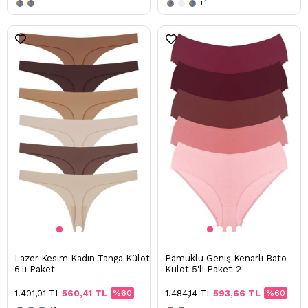
+1
Lazer Kesim Kadın Tanga Külot
Pamuklu Geniş Kenarlı Bato
6'lı Paket
Külot 5'li Paket-2
1.401,01 TL
560,41 TL
%60
1.484,14 TL
593,66 TL
%60