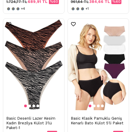
1.724,77 TL
689,91 TL
%60
961,64 TL
384,66 TL
%60
+4
+1
Basic Desenli Lazer Kesim
Basic Klasik Pamuklu Geniş
Kadın Brezilya Külot 3'lü
Kenarlı Bato Külot 5'li Paket
Paket-1