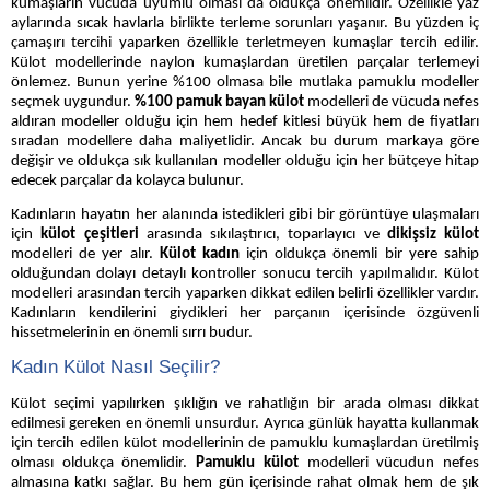
kumaşların vücuda uyumlu olması da oldukça önemlidir. Özellikle yaz
aylarında sıcak havlarla birlikte terleme sorunları yaşanır. Bu yüzden iç
çamaşırı tercihi yaparken özellikle terletmeyen kumaşlar tercih edilir.
Külot modellerinde naylon kumaşlardan üretilen parçalar terlemeyi
önlemez. Bunun yerine %100 olmasa bile mutlaka pamuklu modeller
seçmek uygundur.
%
100 pamuk bayan külot
modelleri de vücuda nefes
aldıran modeller olduğu için hem hedef kitlesi büyük hem de fiyatları
sıradan modellere daha maliyetlidir. Ancak bu durum markaya göre
değişir ve oldukça sık kullanılan modeller olduğu için her bütçeye hitap
edecek parçalar da kolayca bulunur.
Kadınların hayatın her alanında istedikleri gibi bir görüntüye ulaşmaları
için
külot çeşitleri
arasında sıkılaştırıcı, toparlayıcı ve
dikişsiz külot
modelleri de yer alır.
Külot kadın
için oldukça önemli bir yere sahip
olduğundan dolayı detaylı kontroller sonucu tercih yapılmalıdır. Külot
modelleri arasından tercih yaparken dikkat edilen belirli özellikler vardır.
Kadınların kendilerini giydikleri her parçanın içerisinde özgüvenli
hissetmelerinin en önemli sırrı budur.
Kadın Külot Nasıl Seçilir?
Külot seçimi yapılırken şıklığın ve rahatlığın bir arada olması dikkat
edilmesi gereken en önemli unsurdur. Ayrıca günlük hayatta kullanmak
için tercih edilen külot modellerinin de pamuklu kumaşlardan üretilmiş
olması oldukça önemlidir.
Pamuklu külot
modelleri vücudun nefes
almasına katkı sağlar. Bu hem gün içerisinde rahat olmak hem de şık