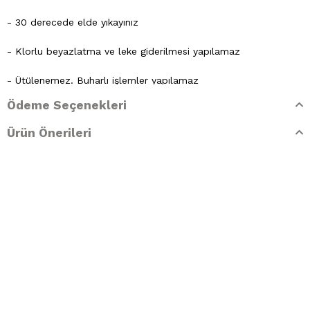
- 30 derecede elde yıkayınız
- Klorlu beyazlatma ve leke giderilmesi yapılamaz
- Ütülenemez. Buharlı işlemler yapılamaz
Ödeme Seçenekleri
- Kuru temizleme işlemine izin verilemez.
Ürün Önerileri
- Lekelerin çözücülerle giderilmesine izin verilmez
- Tamburlu kurutma yapılmaz.