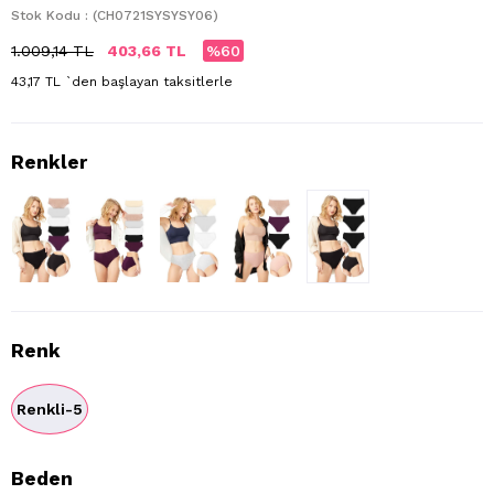
Stok Kodu
(CH0721SYSYSY06)
1.009,14 TL
403,66 TL
60
43,17 TL
`den başlayan taksitlerle
Renk
Renkli-5
Beden