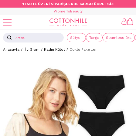
1750TL ÜZERİ SİPARİŞLERDE KARGO ÜCRETSİZ
Women’s
Beauty
Sütyen
Tanga
Seamless Bra
Anasayfa
İç Giyim
Kadın Külot
Çoklu Paketler