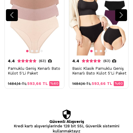
4.4
4.4
(63)
(63)
Pamuklu Geniş Kenarlı Bato
Basic Klasik Pamuklu Geniş
Külot 5'Li Paket
Kenarlı Bato Külot 5'Li Paket
1484,14 TL
593,66 TL
%60
1484,14 TL
593,66 TL
%60
Güvenli Alışveriş
Kredi kartı alışverişlerinde 128 bit SSL Güvenlik sistemini
kullanmaktayız