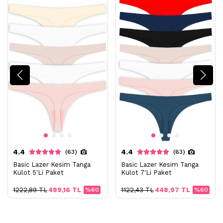
4.4
4.4
(63)
(63)
Basic Lazer Kesim Tanga
Basic Lazer Kesim Tanga
Külot 5'Li Paket
Külot 7'Li Paket
1222,89 TL
489,16 TL
%60
1122,43 TL
448,97 TL
%60