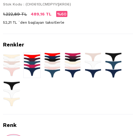
Stok Kodu
(CH0610LCMDPYVŞKR06)
1.222,89 TL
489,16 TL
60
52,31 TL
`den başlayan taksitlerle
Renk