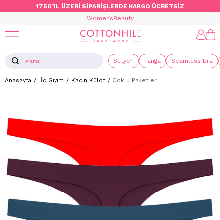
1750TL ÜZERİ SİPARİŞLERDE KARGO ÜCRETSİZ
Women’s
Beauty
Sütyen
Tanga
Seamless Bra
Anasayfa
İç Giyim
Kadın Külot
Çoklu Paketler