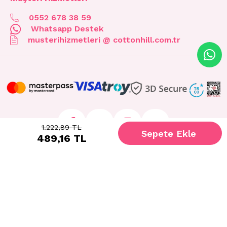
0552 678 38 59
Whatsapp Destek
musterihizmetleri @ cottonhill.com.tr
1.222,89 TL
489,16 TL
© 2026 cottonhill.com.tr Tüm Hakları Saklıdır.