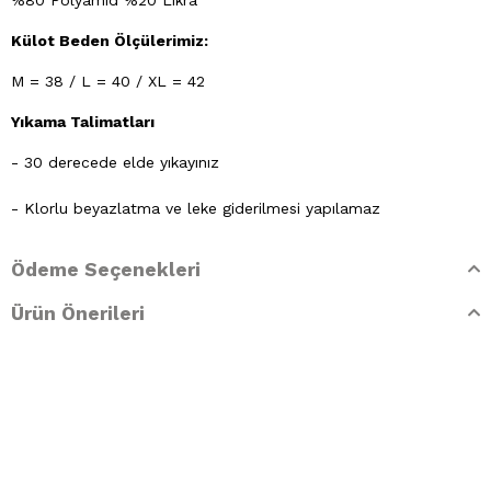
%80 Polyamid %20 Likra
Külot Beden Ölçülerimiz:
M = 38 / L = 40 / XL = 42
Yıkama Talimatları
- 30 derecede elde yıkayınız
- Klorlu beyazlatma ve leke giderilmesi yapılamaz
- Ütülenemez. Buharlı işlemler yapılamaz
Ödeme Seçenekleri
- Kuru temizleme işlemine izin verilemez.
Ürün Önerileri
- Lekelerin çözücülerle giderilmesine izin verilmez
- Tamburlu kurutma yapılmaz.