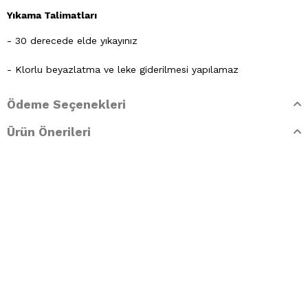
Yıkama Talimatları
- 30 derecede elde yıkayınız
- Klorlu beyazlatma ve leke giderilmesi yapılamaz
- Ütülenemez. Buharlı işlemler yapılamaz
Ödeme Seçenekleri
- Kuru temizleme işlemine izin verilemez.
Ürün Önerileri
- Lekelerin çözücülerle giderilmesine izin verilmez
- Tamburlu kurutma yapılmaz.