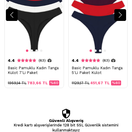
4.4
4.4
(63)
(63)
Basic Pamuklu Kadın Tanga
Basic Pamuklu Kadın Tanga
Külot 7'Li Paket
5'Li Paket Külot
1959,14 TL
783,66 TL
%60
1129,17 TL
451,67 TL
%60
Güvenli Alışveriş
Kredi kartı alışverişlerinde 128 bit SSL Güvenlik sistemini
kullanmaktayız