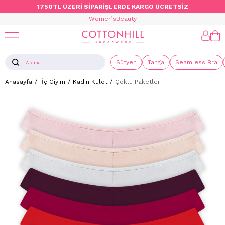
1750TL ÜZERİ SİPARİŞLERDE KARGO ÜCRETSİZ
Women’s
Beauty
Sütyen
Tanga
Seamless Bra
Anasayfa
İç Giyim
Kadın Külot
Çoklu Paketler