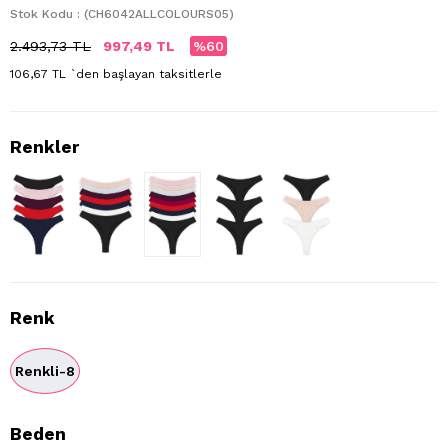
Stok Kodu
(CH6042ALLCOLOURS05)
2.493,73 TL
997,49 TL
60
106,67 TL
`den başlayan taksitlerle
Renk
Renkli-8
Beden