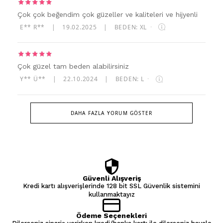
Çok çok beğendim çok güzeller ve kaliteleri ve hijyenli
E** R**
|
19.02.2025
|
BEDEN: XL
·
Çok güzel tam beden alabilirsiniz
Y** Ü**
|
22.10.2024
|
BEDEN: L
·
DAHA FAZLA YORUM GÖSTER
Güvenli Alışveriş
Kredi kartı alışverişlerinde 128 bit SSL Güvenlik sistemini
kullanmaktayız
Ödeme Seçenekleri