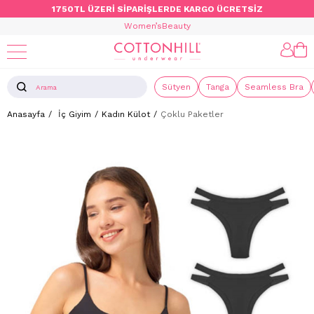
1750TL ÜZERİ SİPARİŞLERDE KARGO ÜCRETSİZ
Women’s
Beauty
Sütyen
Tanga
Seamless Bra
Anasayfa
İç Giyim
Kadın Külot
Çoklu Paketler