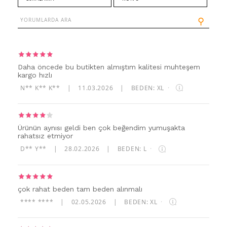
⚲
Daha öncede bu butikten almıştım kalitesi muhteşem
kargo hızlı
N** K** K**
|
11.03.2026
|
BEDEN: XL
·
Ürünün aynısı geldi ben çok beğendim yumuşakta
rahatsız etmiyor
D** Y**
|
28.02.2026
|
BEDEN: L
·
çok rahat beden tam beden alınmalı
**** ****
|
02.05.2026
|
BEDEN: XL
·