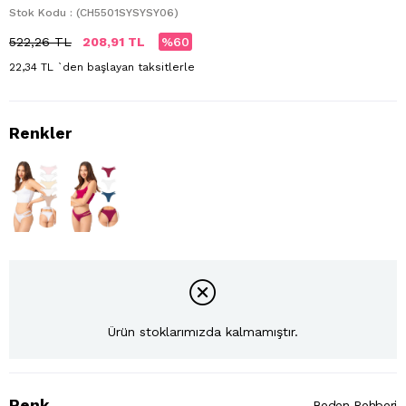
Stok Kodu
(CH5501SYSYSY06)
522,26 TL
208,91 TL
60
22,34 TL
`den başlayan taksitlerle
Ürün stoklarımızda kalmamıştır.
Renk
Beden Rehberi