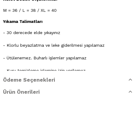
M = 36 / L = 38 / XL = 40
Yıkama Talimatları
- 30 derecede elde yıkayınız
- Klorlu beyazlatma ve leke giderilmesi yapılamaz
- Ütülenemez. Buharlı işlemler yapılamaz
- Kuru temizleme işlemine izin verilemez.
Ödeme Seçenekleri
- Lekelerin çözücülerle giderilmesine izin verilmez
Ürün Önerileri
- Tamburlu kurutma yapılmaz.