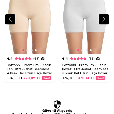
4.4
4.4
(63)
(63)
Cottonhill Premium - Kadın
Cottonhill Premium - Kadın
Ten Ultra-Rahat Seamless
Beyaz Ultra-Rahat Seamless
Yüksek Bel Uzun Paça Boxer
Yüksek Bel Uzun Paça Boxer
684,55 TL
273,82 TL
%60
926,01 TL
370,41 TL
%60
Güvenli Alışveriş