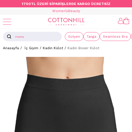
1750TL ÜZERİ SİPARİŞLERDE KARGO ÜCRETSİZ
Women’s
Beauty
Sütyen
Tanga
Seamless Bra
Anasayfa
İç Giyim
Kadın Külot
Kadın Boxer Külot