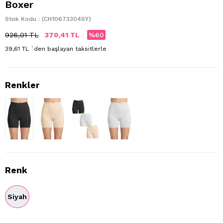
Boxer
Stok Kodu
(CH10673304SY)
926,01 TL
370,41 TL
60
39,61 TL
`den başlayan taksitlerle
Renk
Siyah