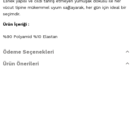
Esnek yapısı ve cildi tahriş etmeyen yumuşak dokusu ile her
vücut tipine mükemmel uyum sağlayarak, her gün için ideal bir
seçimdir.
Ürün İçeriği :
%90 Polyamid %10 Elastan
Külot Beden Ölçülerimiz :
Ödeme Seçenekleri
XS
: 34 -
S
: 36 -
M
: 38 -
L
: 40
Ürün Önerileri
Yıkama Talimatları
- 30 derecede elde yıkayınız
- Klorlu beyazlatma ve leke giderilmesi yapılamaz
- Ütülenemez. Buharlı işlemler yapılamaz