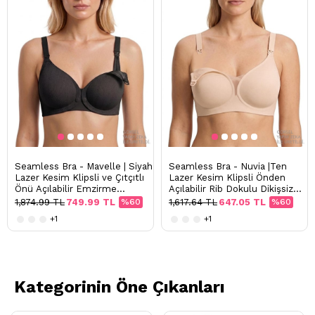
Seamless Bra - Mavelle | Siyah
Seamless Bra - Nuvia |Ten
Lazer Kesim Klipsli ve Çıtçıtlı
Lazer Kesim Klipsli Önden
Önü Açılabilir Emzirme
Açılabilir Rib Dokulu Dikişsiz
Sütyeni
Emzirme Sütyeni
1,874.99 TL
749.99 TL
%60
1,617.64 TL
647.05 TL
%60
+1
+1
Kategorinin Öne Çıkanları