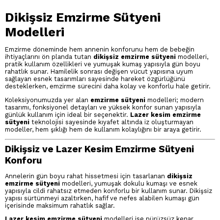
Dikişsiz Emzirme Sütyeni
Modelleri
Emzirme döneminde hem annenin konforunu hem de bebeğin
ihtiyaçlarını ön planda tutan
dikişsiz emzirme sütyeni
modelleri,
pratik kullanım özellikleri ve yumuşak kumaş yapısıyla gün boyu
rahatlık sunar. Hamilelik sonrası değişen vücut yapısına uyum
sağlayan esnek tasarımları sayesinde hareket özgürlüğünü
desteklerken, emzirme sürecini daha kolay ve konforlu hale getirir.
Koleksiyonumuzda yer alan
emzirme sütyeni
modelleri; modern
tasarımı, fonksiyonel detayları ve yüksek konfor sunan yapısıyla
günlük kullanım için ideal bir seçenektir.
Lazer kesim emzirme
sütyeni
teknolojisi sayesinde kıyafet altında iz oluşturmayan
modeller, hem şıklığı hem de kullanım kolaylığını bir araya getirir.
Dikişsiz ve Lazer Kesim Emzirme Sütyeni
Konforu
Annelerin gün boyu rahat hissetmesi için tasarlanan
dikişsiz
emzirme sütyeni
modelleri, yumuşak dokulu kumaşı ve esnek
yapısıyla cildi rahatsız etmeden konforlu bir kullanım sunar. Dikişsiz
yapısı sürtünmeyi azaltırken, hafif ve nefes alabilen kumaşı gün
içerisinde maksimum rahatlık sağlar.
Lazer kesim emzirme sütyeni
modelleri ise pürüzsüz kenar