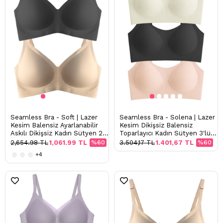
Seamless Bra - Soft | Lazer
Seamless Bra - Solena | Lazer
Kesim Balensiz Ayarlanabilir
Kesim Dikişsiz Balensiz
Askılı Dikişsiz Kadın Sütyen 2'li
Toparlayıcı Kadın Sütyen 3'lü
Paket-2
Paket-2
2,654.98 TL
1,061.99 TL
%60
3.504,17 TL
1.401,67 TL
%60
+4