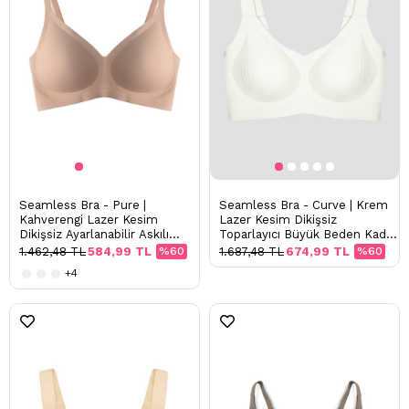
Seamless Bra - Pure |
Seamless Bra - Curve | Krem
Kahverengi Lazer Kesim
Lazer Kesim Dikişsiz
Dikişsiz Ayarlanabilir Askılı
Toparlayıcı Büyük Beden Kadın
Balensiz Kadın Sütyen
Sütyen
1.462,48 TL
584,99 TL
%60
1.687,48 TL
674,99 TL
%60
+4