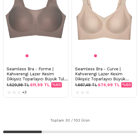
Seamless Bra - Forme |
Seamless Bra - Curve |
Kahverengi Lazer Kesim
Kahverengi Lazer Kesim
Dikişsiz Toparlayıcı Büyük Tüllü
Dikişsiz Toparlayıcı Büyük
Beden Kadın Sütyen
Beden Kadın Sütyen
1.529,98 TL
611,99 TL
%60
1.687,48 TL
674,99 TL
%60
+3
Toplam
30
/
103
Ürün