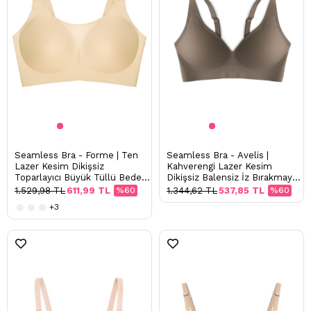
Seamless Bra - Forme | Ten
Seamless Bra - Avelis |
Lazer Kesim Dikişsiz
Kahverengi Lazer Kesim
Toparlayıcı Büyük Tüllü Beden
Dikişsiz Balensiz İz Bırakmayan
Kadın Sütyen
Kadın Sütyen
1.529,98 TL
611,99 TL
%60
1.344,62 TL
537,85 TL
%60
+3