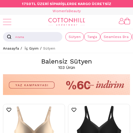
1750TL ÜZERİ SİPARİŞLERDE KARGO ÜCRETSİZ
Women’s
Beauty
Sütyen
Tanga
Seamless Bra
Anasayfa
İç Giyim
Sütyen
Balensiz Sütyen
103 Ürün