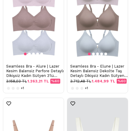
Seamless Bra - Alure | Lazer
Seamless Bra - Elune | Lazer
Kesim Balensiz Perfore Detaylı
Kesim Balensiz Dekolte Taş
Dikişsiz Kadın Sütyen 3'lü
Detaylı Dikişsiz Kadın Sütyen
Paket
3'lü Paket
3.158,03 TL
1.263,21 TL
%60
3.712,48 TL
1.484,99 TL
%60
+1
+1