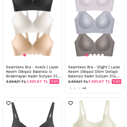
Seamless Bra - Avelis | Lazer
Seamless Bra - Slight | Lazer
Kesim Dikişsiz Balensiz İz
Kesim Dikişsiz Dilim Detaylı
Bırakmayan Kadın Sütyen 3'lü
Balensiz Kadın Sütyen 3'lü
Paket-2
Paket-2
3.504,17 TL
1.401,67 TL
%60
3.504,17 TL
1.401,67 TL
%60
+4