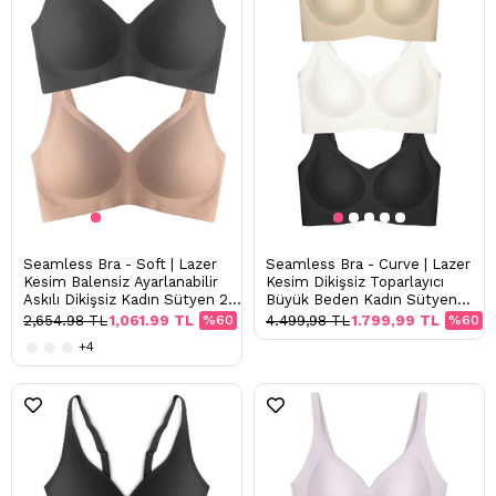
Seamless Bra - Soft | Lazer
Seamless Bra - Curve | Lazer
Kesim Balensiz Ayarlanabilir
Kesim Dikişsiz Toparlayıcı
Askılı Dikişsiz Kadın Sütyen 2'li
Büyük Beden Kadın Sütyen
Paket
3'lü Paket-2
2,654.98 TL
1,061.99 TL
%60
4.499,98 TL
1.799,99 TL
%60
+4