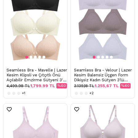
Seamless Bra - Mavelle | Lazer
Seamless Bra - Velour | Lazer
Kesim Klipsli ve Çıtçıtlı Önü
Kesim Balensiz Üçgen Form
Açılabilir Emzirme Sütyeni 3'lü
Dikişsiz Kadın Sütyen 3'lü
Paket
Paket
4,499.98 TL
1,799.99 TL
%60
3.139,18 TL
1.255,67 TL
%60
+1
+2