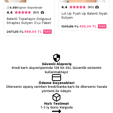
9,8B
Kişinin Sepetinde
4.4
(63)
Bugün
13,9B
Kişi Görüntüledi
4.4
(63)
Lol Up Push Up Balenli Siyah
Sütyen
Balenli Toparlayıcı Dolgusuz
Straplez Sütyen 3'Lü Paket
1005,86 TL
402,34 TL
%60
2471,35 TL
988,54 TL
%60
Güvenli Alışveriş
Kredi kartı alışverişlerinde 128 bit SSL Güvenlik sistemini
kullanmaktayız
Ödeme Seçenekleri
Dilerseniz sipariş verirken kredi/banka kartı ile dilerseniz havale
yöntemi ile ödeyin.
Hızlı Teslimat
1-3 İş Günü Kargoda