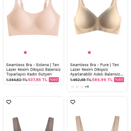
Seamless Bra - Solena | Ten
Seamless Bra - Pure | Ten
Lazer Kesim Dikişsiz Balensiz
Lazer Kesim Dikişsiz
Toparlayıcı Kadın Sütyen
Ayarlanabilir Askılı Balensiz
Kadın Sütyen
1.344,62 TL
537,85 TL
%60
1.462,48 TL
584,99 TL
%60
+4