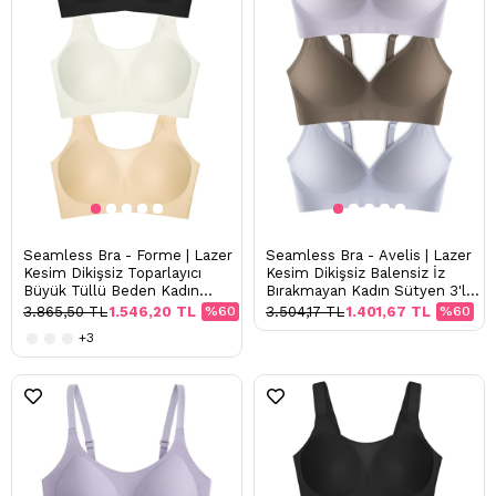
Seamless Bra - Forme | Lazer
Seamless Bra - Avelis | Lazer
Kesim Dikişsiz Toparlayıcı
Kesim Dikişsiz Balensiz İz
Büyük Tüllü Beden Kadın
Bırakmayan Kadın Sütyen 3'lü
Sütyen 3'lü Paket
Paket
3.865,50 TL
1.546,20 TL
%60
3.504,17 TL
1.401,67 TL
%60
+3