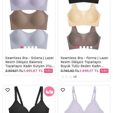
Seamless Bra - Solena | Lazer
Seamless Bra - Forme | Lazer
Kesim Dikişsiz Balensiz
Kesim Dikişsiz Toparlayıcı
Toparlayıcı Kadın Sütyen 3'lü
Büyük Tüllü Beden Kadın
Paket
Sütyen 3'lü Paket-2
3.504,17 TL
1.401,67 TL
%60
3.740,42 TL
1.496,17 TL
%60
+3