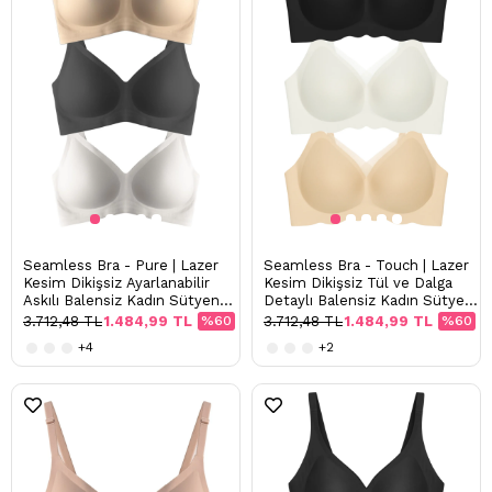
Seamless Bra - Pure | Lazer
Seamless Bra - Touch | Lazer
Kesim Dikişsiz Ayarlanabilir
Kesim Dikişsiz Tül ve Dalga
Askılı Balensiz Kadın Sütyen
Detaylı Balensiz Kadın Sütyen
3'lü Paket
3'lü Paket
3.712,48 TL
1.484,99 TL
%60
3.712,48 TL
1.484,99 TL
%60
+4
+2