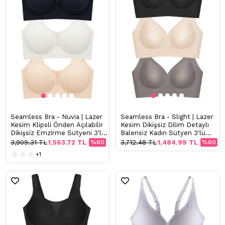
Seamless Bra - Nuvia | Lazer
Seamless Bra - Slight | Lazer
Kesim Klipsli Önden Açılabilir
Kesim Dikişsiz Dilim Detaylı
Dikişsiz Emzirme Sütyeni 3'lü
Balensiz Kadın Sütyen 3'lü
Paket
Paket-3
3,909.31 TL
1,563.72 TL
%60
3,712.48 TL
1,484.99 TL
%60
+1