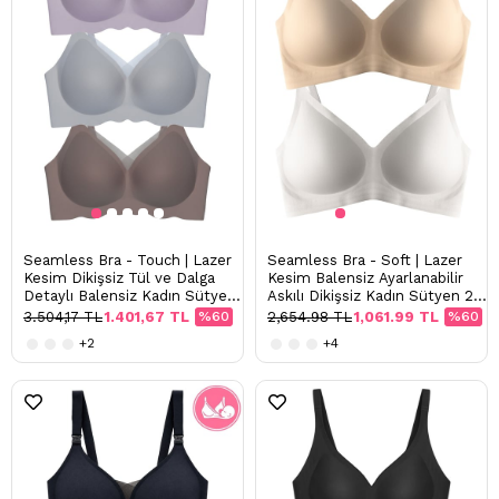
Seamless Bra - Touch | Lazer
Seamless Bra - Soft | Lazer
Kesim Dikişsiz Tül ve Dalga
Kesim Balensiz Ayarlanabilir
Detaylı Balensiz Kadın Sütyen
Askılı Dikişsiz Kadın Sütyen 2'li
3'lü Paket-2
Paket-5
3.504,17 TL
1.401,67 TL
%60
2,654.98 TL
1,061.99 TL
%60
+2
+4