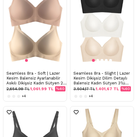
Seamless Bra - Soft | Lazer
Seamless Bra - Slight | Lazer
Kesim Balensiz Ayarlanabilir
Kesim Dikişsiz Dilim Detaylı
Askılı Dikişsiz Kadın Sütyen 2'li
Balensiz Kadın Sütyen 3'lü
Paket-3
Paket
2,654.98 TL
1,061.99 TL
%60
3.504,17 TL
1.401,67 TL
%60
+4
+4