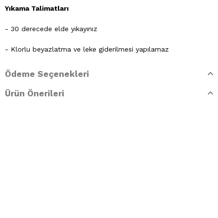
Yıkama Talimatları
- 30 derecede elde yıkayınız
- Klorlu beyazlatma ve leke giderilmesi yapılamaz
- Ütülenemez. Buharlı işlemler yapılamaz
Ödeme Seçenekleri
- Kuru temizleme işlemine izin verilemez.
Ürün Önerileri
- Lekelerin çözücülerle giderilmesine izin verilmez
- Tamburlu kurutma yapılmaz.
"