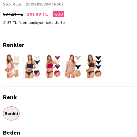
Stok Kodu
(CH0963LCKMTN06)
504,21 TL
201,69 TL
60
21,57 TL
`den başlayan taksitlerle
Renk
Renkli
Beden