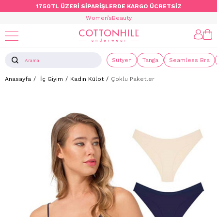
1750TL ÜZERİ SİPARİŞLERDE KARGO ÜCRETSİZ
Women’s
Beauty
Sütyen
Tanga
Seamless Bra
Anasayfa
İç Giyim
Kadın Külot
Çoklu Paketler