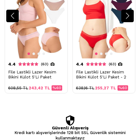
4.4
4.4
(63)
(63)
File Lastikli Lazer Kesim
File Lastikli Lazer Kesim
Bikini Külot 5'Li Paket
Bikini Külot 5'Li Paket - 2
608,55 TL
243,42 TL
%60
638,16 TL
255,27 TL
%60
Güvenli Alışveriş
Kredi kartı alışverişlerinde 128 bit SSL Güvenlik sistemini
kullanmaktayız