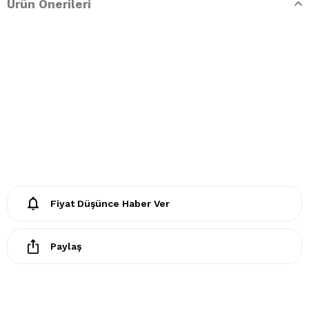
Ürün Önerileri
- Ütülenemez. Buharlı işlemler yapılamaz
- Kuru temizleme işlemine izin verilemez.
- Lekelerin çözücülerle giderilmesine izin verilmez
- Tamburlu kurutma yapılmaz.
Fiyat Düşünce Haber Ver
Paylaş