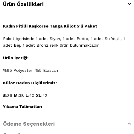
Ürün Özellikleri
Kadın Fitilli Kaşkorse Tanga Külot 5'li Paket
Paket içerisinde 1 adet Siyah, 1 adet Pudra, 1 adet Su Yeşili, 1
adet Bej, 1 adet Bronz renk ürün bulunmaktadır.
Ürün İçeriği:
%95 Polyester %5 Elastan
Külot Beden Ölçülerimiz:
S
:36
M
:38
L
:40
XL
:42
Yıkama Talimatları
- 30 derecede elde yıkayınız
Ödeme Seçenekleri
- Klorlu beyazlatma yapılamaz