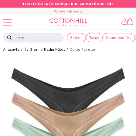
1750TL ÜZERİ SİPARİŞLERDE KARGO ÜCRETSİZ
Women’s
Beauty
Sütyen
Tanga
Seamless Bra
Anasayfa
İç Giyim
Kadın Külot
Çoklu Paketler