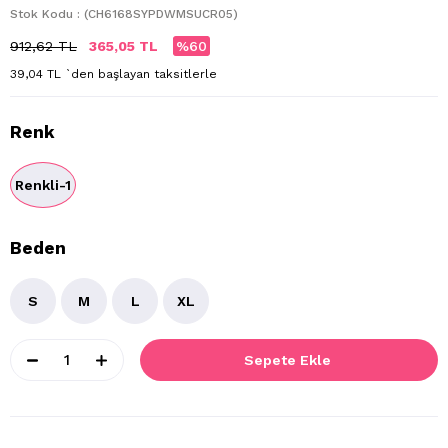
Stok Kodu
(CH6168SYPDWMSUCR05)
912,62 TL
365,05 TL
60
39,04 TL
`den başlayan taksitlerle
Renk
Renkli-1
Beden
S
M
L
XL