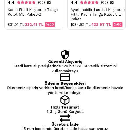
4.4
4.4
(63)
(63)
Kadın Fitilli Kaşkorse Tanga
Ayarlanabilir Lastikli Kaşkorse
Külot 5'Li Paket-2
Fitilli Kadın Tanga Külot 5'Li
Paket
831,01 TL
332,41 TL
%60
1084,92 TL
433,97 TL
%60
Güvenli Alışveriş
Kredi kartı alışverişlerinde 128 bit SSL Güvenlik sistemini
kullanmaktayız
Ödeme Seçenekleri
Dilerseniz sipariş verirken kredi/banka kartı ile dilerseniz havale
yöntemi ile ödeyin.
Hızlı Teslimat
1-3 İş Günü Kargoda
Ücretsiz İade
15 gün içerisinde ücretsiz iade hakkı sunuyoruz