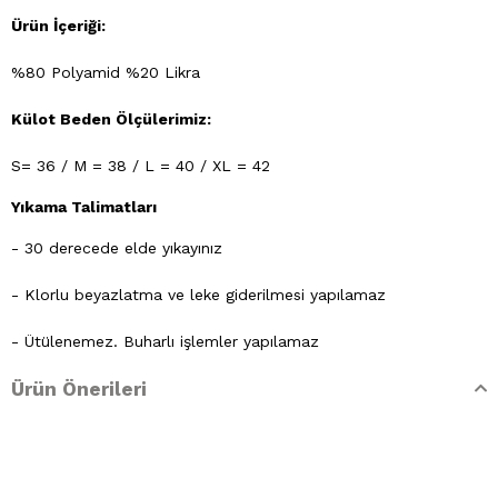
Ürün İçeriği:
%80 Polyamid %20 Likra
Külot Beden Ölçülerimiz:
S= 36 / M = 38 / L = 40 / XL = 42
Yıkama Talimatları
- 30 derecede elde yıkayınız
- Klorlu beyazlatma ve leke giderilmesi yapılamaz
- Ütülenemez. Buharlı işlemler yapılamaz
Ürün Önerileri
- Kuru temizleme işlemine izin verilemez.
- Lekelerin çözücülerle giderilmesine izin verilmez
- Tamburlu kurutma yapılmaz.