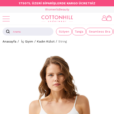
1750TL ÜZERİ SİPARİŞLERDE KARGO ÜCRETSİZ
Women’s
Beauty
Sütyen
Tanga
Seamless Bra
Anasayfa
İç Giyim
Kadın Külot
String