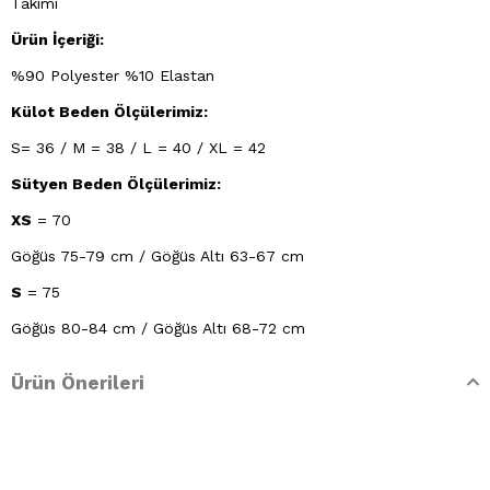
Takımı
Ürün İçeriği:
%90 Polyester %10 Elastan
Külot Beden Ölçülerimiz:
S= 36 / M = 38 / L = 40 / XL = 42
Sütyen Beden Ölçülerimiz:
XS
= 70
Göğüs 75-79 cm / Göğüs Altı 63-67 cm
S
= 75
Göğüs 80-84 cm / Göğüs Altı 68-72 cm
M
= 80
Ürün Önerileri
Göğüs 85-89 cm / Göğüs Altı 73-77 cm
L
= 85
Göğüs 90-94 cm / Göğüs Altı 78-82 cm