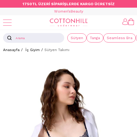
1750TL ÜZERİ SİPARİŞLERDE KARGO ÜCRETSİZ
Women’s
Beauty
Sütyen
Tanga
Seamless Bra
Anasayfa
İç Giyim
Sütyen Takımı