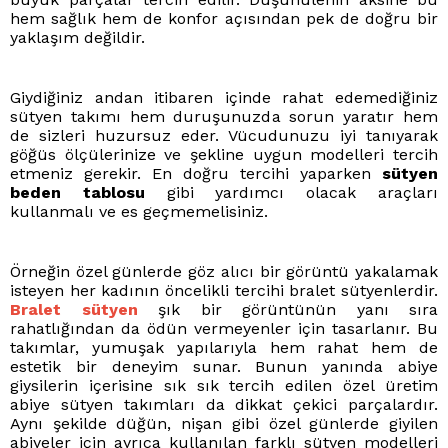
hem sağlık hem de konfor açısından pek de doğru bir
yaklaşım değildir.
Giydiğiniz andan itibaren içinde rahat edemediğiniz
sütyen takımı hem duruşunuzda sorun yaratır hem
de sizleri huzursuz eder. Vücudunuzu iyi tanıyarak
göğüs ölçülerinize ve şekline uygun modelleri tercih
etmeniz gerekir. En doğru tercihi yaparken
sütyen
beden tablosu
gibi yardımcı olacak araçları
kullanmalı ve es geçmemelisiniz.
Örneğin özel günlerde göz alıcı bir görüntü yakalamak
isteyen her kadının öncelikli tercihi bralet sütyenlerdir.
Bralet sütyen
şık bir görüntünün yanı sıra
rahatlığından da ödün vermeyenler için tasarlanır. Bu
takımlar, yumuşak yapılarıyla hem rahat hem de
estetik bir deneyim sunar.
Bunun yanında abiye
giysilerin içerisine sık sık tercih edilen özel üretim
abiye sütyen takımları da dikkat çekici parçalardır.
Aynı şekilde düğün, nişan gibi özel günlerde giyilen
abiyeler için ayrıca kullanılan farklı sütyen modelleri