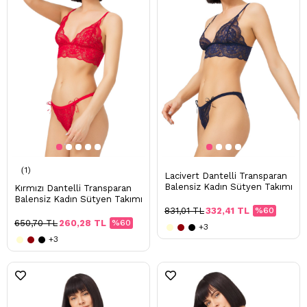
1
Lacivert Dantelli Transparan
Balensiz Kadın Sütyen Takımı
Kırmızı Dantelli Transparan
Balensiz Kadın Sütyen Takımı
831,01 TL
332,41 TL
%60
650,70 TL
260,28 TL
%60
+3
+3