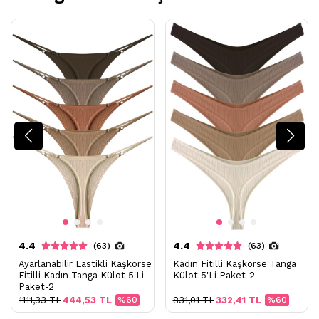
4.4
4.4
(63)
(63)
Ayarlanabilir Lastikli Kaşkorse
Kadın Fitilli Kaşkorse Tanga
Fitilli Kadın Tanga Külot 5'Li
Külot 5'Li Paket-2
Paket-2
1111,33 TL
444,53 TL
%60
831,01 TL
332,41 TL
%60