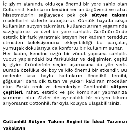
İç giyim alanında oldukça önemli bir yere sahip olan
Cottonhill, kadınların kendini her an özgüvenli ve rahat
hissetmelerini sağlayacak pek çok
sütyen takımı
modellerini sizlerle buluşturur. Günlük hayatta sıkça
kullanılan sütyen takımları, kullanıcılarının yaşamında
vazgeçilmez ve özel bir yere sahiptir. Görünümünde
estetik bir fark yaratmak isteyen her kadının tereddüt
etmeden koleksiyonuna ekleyebildiği bu parçalar,
yumuşak dokularıyla da konforlu bir kullanım sunar.
Her kadın, kendine özgü bir vücut yapısına sahiptir.
Vücut yapısındaki bu farklılıklar ve değişimler, çeşitli
iç giyim ürünlerinin seçim aşamasına da yön verir.
Burada özellikle de boy ve kilo önemli bir etkendir. Bu
nedenle kısa boylu kadınların öncelikli tercihi,
göğüsleri daha dik tutan ve yukarı kaldıran modeller
olur. Farklı renk ve desenleriyle Cohttonhill
sütyen
çeşitleri
, rahat, estetik ve şık kombinler yapmanıza
yardımcı olur. Sizler de ayrıcalıklı bir sütyen takımı
arıyorsanız Cottonhill farkıyla kolayca ulaşabilirsiniz.
Cottonhill Sütyen Takımı Seçimi ile İdeal Tarzınızı
Yakalayın