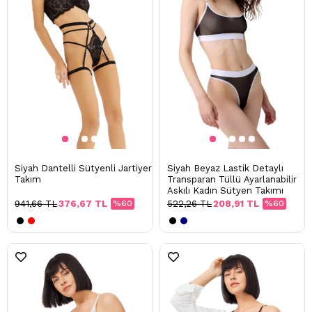
Siyah Dantelli Sütyenli Jartiyer
Siyah Beyaz Lastik Detaylı
Takım
Transparan Tüllü Ayarlanabilir
Askılı Kadın Sütyen Takımı
941,66 TL
376,67 TL
%60
522,26 TL
208,91 TL
%60