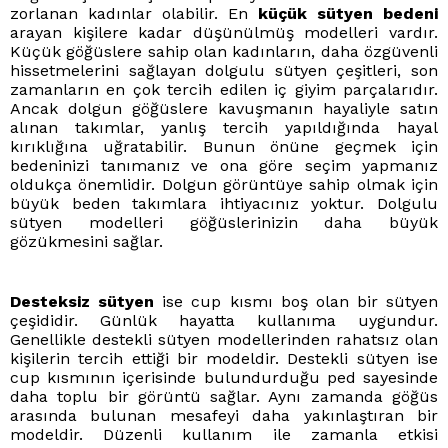
zorlanan kadınlar olabilir. En
küçük sütyen bedeni
arayan kişilere kadar düşünülmüş modelleri vardır.
Küçük göğüslere sahip olan kadınların, daha özgüvenli
hissetmelerini sağlayan dolgulu sütyen çeşitleri, son
zamanların en çok tercih edilen iç giyim parçalarıdır.
Ancak dolgun göğüslere kavuşmanın hayaliyle satın
alınan takımlar, yanlış tercih yapıldığında hayal
kırıklığına uğratabilir. Bunun önüne geçmek için
bedeninizi tanımanız ve ona göre seçim yapmanız
oldukça önemlidir. Dolgun görüntüye sahip olmak için
büyük beden takımlara ihtiyacınız yoktur. Dolgulu
sütyen modelleri göğüslerinizin daha büyük
gözükmesini sağlar.
Desteksiz sütyen
ise cup kısmı boş olan bir sütyen
çeşididir. Günlük hayatta kullanıma uygundur.
Genellikle destekli sütyen modellerinden rahatsız olan
kişilerin tercih ettiği bir modeldir. Destekli sütyen ise
cup kısmının içerisinde bulundurduğu ped sayesinde
daha toplu bir görüntü sağlar. Aynı zamanda göğüs
arasında bulunan mesafeyi daha yakınlaştıran bir
modeldir. Düzenli kullanım ile zamanla etkisi