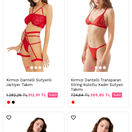
Kırmızı Dantelli Sütyenli
Kırmızı Dantelli Transparan
Jartiyer Takım
String Külotlu Kadın Sütyen
Takımı
1.282,26 TL
512,91 TL
%60
724,64 TL
289,85 TL
%60