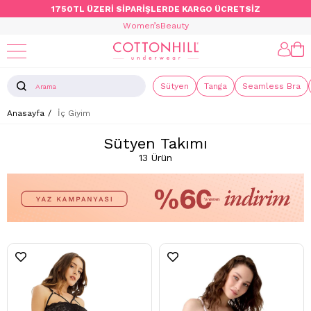
1750TL ÜZERİ SİPARİŞLERDE KARGO ÜCRETSİZ
Women’s
Beauty
Sütyen
Tanga
Seamless Bra
Anasayfa
İç Giyim
Sütyen Takımı
13 Ürün