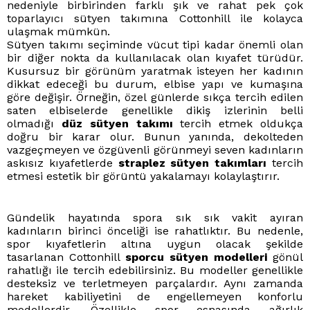
nedeniyle birbirinden farklı şık ve rahat pek çok
toparlayıcı sütyen takımına Cottonhill ile kolayca
ulaşmak mümkün.
Sütyen takımı seçiminde vücut tipi kadar önemli olan
bir diğer nokta da kullanılacak olan kıyafet türüdür.
Kusursuz bir görünüm yaratmak isteyen her kadının
dikkat edeceği bu durum, elbise yapı ve kumaşına
göre değişir. Örneğin, özel günlerde sıkça tercih edilen
saten elbiselerde genellikle dikiş izlerinin belli
olmadığı
düz sütyen takımı
tercih etmek oldukça
doğru bir karar olur. Bunun yanında, dekolteden
vazgeçmeyen ve özgüvenli görünmeyi seven kadınların
askısız kıyafetlerde
straplez sütyen takımları
tercih
etmesi estetik bir görüntü yakalamayı kolaylaştırır.
Gündelik hayatında spora sık sık vakit ayıran
kadınların birinci önceliği ise rahatlıktır. Bu nedenle,
spor kıyafetlerin altına uygun olacak şekilde
tasarlanan Cottonhill
sporcu sütyen modelleri
gönül
rahatlığı ile tercih edebilirsiniz. Bu modeller genellikle
desteksiz ve terletmeyen parçalardır. Aynı zamanda
hareket kabiliyetini de engellemeyen konforlu
modellerdir. Özellikle spor esnasında ağırlık