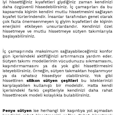
iyi hissettiğiniz kıyafetleri giydiğiniz zaman kendinizi
daha özgüvenli hissedebilirsiniz. İç çamaşırları da bu
kapsamda kişinin kendini mutlu hissetmesini sağlayan
kıyafet türlerindendir. İnsanlar tarafından genel olarak
çok fazla önemsenmeyen iç giyim kıyafetleri de kişinin
enerjisini etkileyen unsurlardandır. Kendinizi özel
hissetmeye ve mutlu hissetmeye sütyen takımlarıyla
başlayabilirsiniz.
İç çamaşırında maksimum sağlayabileceğimiz konfor
gün içerisindeki aktifliğinizi artırmanıza yardım eder.
Sütyen takımı modellerinin vücudunuzu sıkmamasını,
kaşındırmamasını ya da yok gibi hissettirmesini
isteyebilirsiniz. Örneğin, sütyen takmaktan hoşlanmıyor
ya da rahatsız hissediyor olabilirsiniz. Yok gibi
hissettiren
silikon sütyen çeşitleri
bu isteklerinizi
karşılayabilen kullanışlı bir modeldir. Hatta kendi
içerisindeki farklı çeşitleriyle kendinizi daha rahat
hissettirecek modeli kolaylıkla bulabilirsiniz.
Penye sütyen
ise herhangi bir kaşıntıya yol açmadan