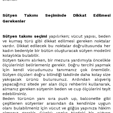
Sütyen Takımı Seçiminde Dikkat Edilmesi
Gerekenler
Sütyen takımı seçimi
yapılırken; vücut yapısı, beden
ve kumaş türü gibi dikkat edilmesi gereken noktalar
vardır. Dikkat edilecek bu noktalar doğrultusunda her
kadın bedeniyle bir bütün oluşturacak sütyen modelini
kolaylıkla bulabilir.
Sütyen takımı alırken, bir mezura yardımıyla öncelikle
ölçülerinizi belirlemeniz gerekir. Doğru tercihi yapmak
için kendi vücudunuzu tanımanız çok önemlidir.
Sütyen ölçüleri doğru bilindiği takdirde daha kolay size
yakışacak ürünü bulursunuz. Ardından alışveriş
yapacağınız sitede yer alan ölçü rehberini kullanarak,
almanız gereken sütyenin beden ve cup ölçülerini teyit
edebilirsiniz.
Beden türünün yanı sıra push up, balconette gibi
çeşitlenen sütyenler arasından da kendinize uygun
olanı bulabilmeniz için vücut ve göğüs yapınıza hâkim
olmanız gerekir. Çünkü yanlış türdeki bir sütyen