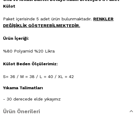
Külot
Paket içerisinde 5 adet ürün bulunmaktadır.
RENKLER
DEĞİŞİKLİK GÖSTEREBİLMEKTEDİR.
Ürün İçeriği:
%80 Polyamid %20 Likra
Külot Beden Ölçülerimiz:
S= 36 / M = 38 / L = 40 / XL = 42
Yıkama Talimatları
- 30 derecede elde yıkayınız
Ürün Önerileri
- Klorlu beyazlatma ve leke giderilmesi yapılamaz
- Ütülenemez. Buharlı işlemler yapılamaz