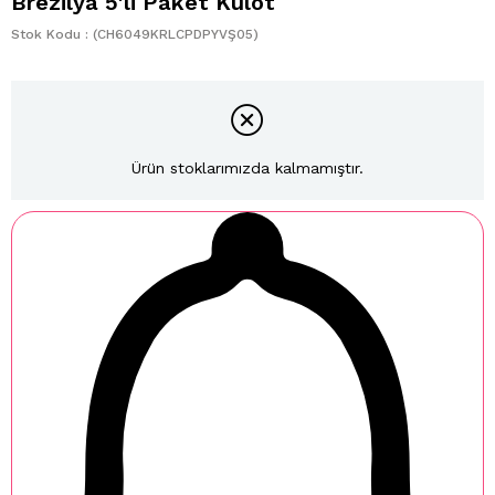
Brezilya 5'li Paket Külot
Stok Kodu
(CH6049KRLCPDPYVŞ05)
Ürün stoklarımızda kalmamıştır.