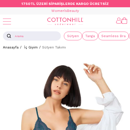
1750TL ÜZERİ SİPARİŞLERDE KARGO ÜCRETSİZ
Women’s
Beauty
Sütyen
Tanga
Seamless Bra
Anasayfa
İç Giyim
Sütyen Takımı