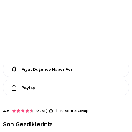
- 30 derecede elde yıkayınız
- Klorlu beyazlatma ve leke giderilmesi yapılamaz
- Ütülenemez. Buharlı işlemler yapılamaz
- Kuru temizleme işlemine izin verilemez.
- Lekelerin çözücülerle giderilmesine izin verilmez
Fiyat Düşünce Haber Ver
- Tamburlu kurutma yapılmaz.
Paylaş
4.5
(326+)
10 Soru & Cevap
Son Gezdikleriniz