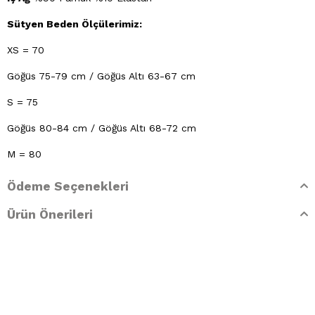
Sütyen Beden Ölçülerimiz:
XS = 70
Göğüs 75-79 cm / Göğüs Altı 63-67 cm
S = 75
Göğüs 80-84 cm / Göğüs Altı 68-72 cm
M = 80
Göğüs 85-89 cm / Göğüs Altı 73-77 cm
Ödeme Seçenekleri
L = 85
Ürün Önerileri
Göğüs 90-94 cm / Göğüs Altı 78-82 cm
XL = 90
Göğüs 95-99 cm / Göğüs Altı 83-87 cm
Yıkama Talimatları: