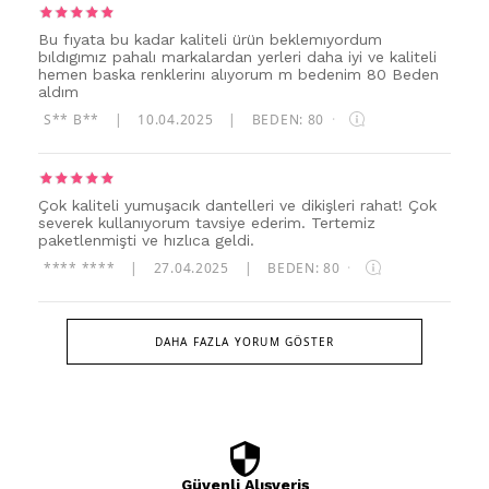
Bu fıyata bu kadar kaliteli ürün beklemıyordum
bıldıgımız pahalı markalardan yerleri daha iyi ve kaliteli
hemen baska renklerinı alıyorum m bedenim 80 Beden
aldım
S** B**
|
10.04.2025
|
BEDEN: 80
·
Çok kaliteli yumuşacık dantelleri ve dikişleri rahat! Çok
severek kullanıyorum tavsiye ederim. Tertemiz
paketlenmişti ve hızlıca geldi.
**** ****
|
27.04.2025
|
BEDEN: 80
·
DAHA FAZLA YORUM GÖSTER
Güvenli Alışveriş