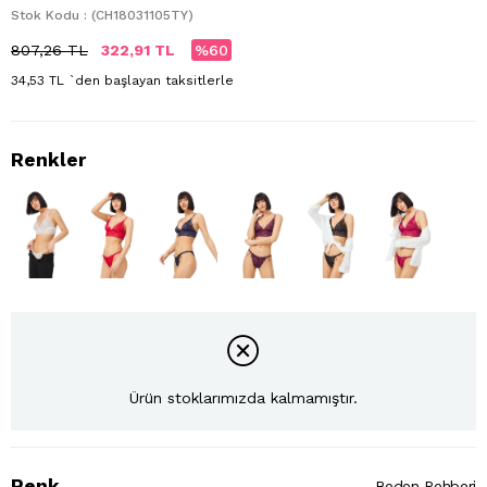
Stok Kodu
(CH18031105TY)
807,26 TL
322,91 TL
60
34,53 TL
`den başlayan taksitlerle
Ürün stoklarımızda kalmamıştır.
Renk
Beden Rehberi