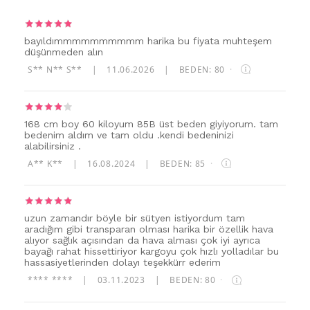
bayıldımmmmmmmmmm harika bu fiyata muhteşem
düşünmeden alın
S** N** S**
|
11.06.2026
|
BEDEN: 80
·
168 cm boy 60 kiloyum 85B üst beden giyiyorum. tam
bedenim aldım ve tam oldu .kendi bedeninizi
alabilirsiniz .
A** K**
|
16.08.2024
|
BEDEN: 85
·
uzun zamandır böyle bir sütyen istiyordum tam
aradığım gibi transparan olması harika bir özellik hava
alıyor sağlık açısından da hava alması çok iyi ayrıca
bayağı rahat hissettiriyor kargoyu çok hızlı yolladılar bu
hassasiyetlerinden dolayı teşekkürr ederim
**** ****
|
03.11.2023
|
BEDEN: 80
·