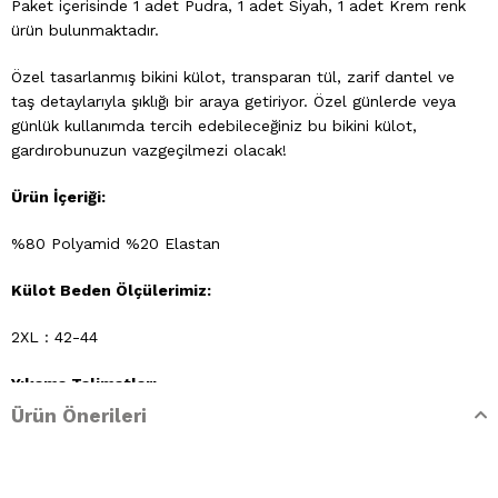
Paket içerisinde 1 adet Pudra, 1 adet Siyah, 1 adet Krem renk
ürün bulunmaktadır.
Özel tasarlanmış bikini külot, transparan tül, zarif dantel ve
taş detaylarıyla şıklığı bir araya getiriyor. Özel günlerde veya
günlük kullanımda tercih edebileceğiniz bu bikini külot,
gardırobunuzun vazgeçilmezi olacak!
Ürün İçeriği:
%80 Polyamid %20 Elastan
Külot Beden Ölçülerimiz:
2XL : 42-44
Yıkama Talimatları
Ürün Önerileri
- 30 derecede elde yıkayınız
- Klorlu beyazlatma yapılamaz