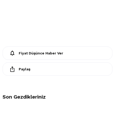
- Ütülenemez. Buharlı işlemler yapılamaz
- Kuru temizleme işlemine izin verilemez.
- Lekelerin çözücülerle giderilmesine izin verilmez
- Tamburlu kurutma yapılmaz.
Fiyat Düşünce Haber Ver
Paylaş
Son Gezdikleriniz