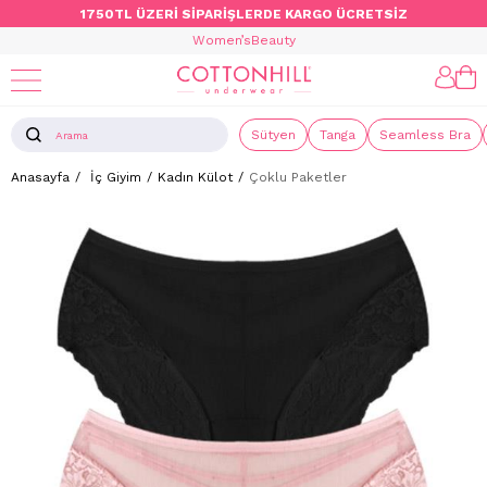
1750TL ÜZERİ SİPARİŞLERDE KARGO ÜCRETSİZ
Women’s
Beauty
Sütyen
Tanga
Seamless Bra
Anasayfa
İç Giyim
Kadın Külot
Çoklu Paketler