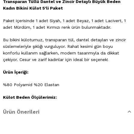
Transparan Tüllü Dantel ve Zincir Detaylı Büyük Beden
Kadın Bikini Külot 5'li Paket
Paket içerisinde 1 adet Siyah, 1 adet Beyaz, 1 adet Lacivert, 1
adet Mürdüm, 1 adet Kırmızı renk ürün bulunmaktadır.
Bu bikini külotumuz, transparan tül, dantel detayları ve zincir
süslemeleriyle şıklığı vurguluyor. Rahat kesimi gün boyu
konforlu kullanım sağlarken, modern tasarımıyla da dikkat
çekiyor. Cesur ve zarif kadınlar için ideal bir seçenek!
Ürün İçeriği:
%80 Polyamid %20 Elastan
Külot Beden Ölçülerimiz:
2XL : 42-44
Ürün Önerileri
Yıkama Talimatları
- 30 derecede elde yıkayınız