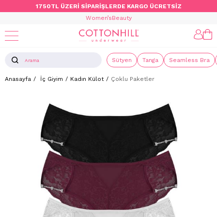
1750TL ÜZERİ SİPARİŞLERDE KARGO ÜCRETSİZ
Women’s
Beauty
Sütyen
Tanga
Seamless Bra
Anasayfa
İç Giyim
Kadın Külot
Çoklu Paketler