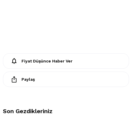
- Klorlu beyazlatma yapılamaz
- Ütülenemez. Buharlı işlemler yapılamaz
- Kuru temizleme işlemine izin verilemez.
- Lekelerin çözücülerle giderilmesine izin verilmez
- Tamburlu kurutma yapılmaz.
Fiyat Düşünce Haber Ver
Paylaş
Son Gezdikleriniz