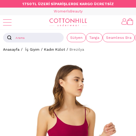
1750TL ÜZERİ SİPARİŞLERDE KARGO ÜCRETSİZ
Women’s
Beauty
Sütyen
Tanga
Seamless Bra
Anasayfa
İç Giyim
Kadın Külot
Brezilya