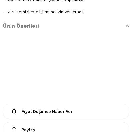
- Kuru temizleme işlemine izin verilemez.
- Lekelerin çözücülerle giderilmesine izin verilmez
Ürün Önerileri
- Tamburlu kurutma yapılmaz.
Fiyat Düşünce Haber Ver
Paylaş