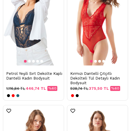
Petrol Yeşili Sırt Dekolte Kaplı
Kırmızı Dantelli Çıtçıtlı
Dantelli Kadın Bodysuit
Dekolteli Tül Detaylı Kadın
Bodysuit
1.116,84 TL
446,74 TL
%60
938,74 TL
375,50 TL
%60