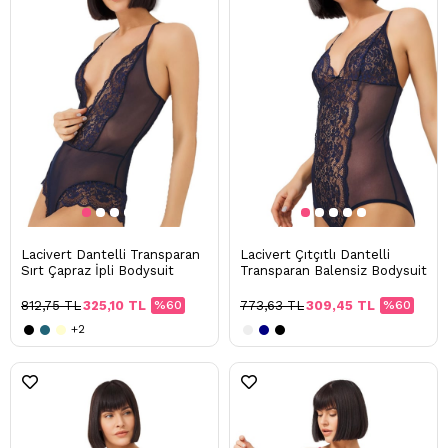
Lacivert Dantelli Transparan
Lacivert Çıtçıtlı Dantelli
Sırt Çapraz İpli Bodysuit
Transparan Balensiz Bodysuit
812,75 TL
325,10 TL
%60
773,63 TL
309,45 TL
%60
+2