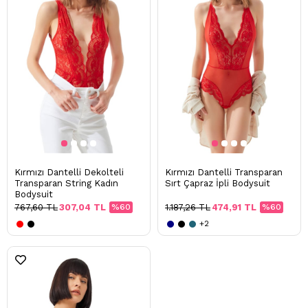
Kırmızı Dantelli Dekolteli
Kırmızı Dantelli Transparan
Transparan String Kadın
Sırt Çapraz İpli Bodysuit
Bodysuit
767,60 TL
307,04 TL
%60
1.187,26 TL
474,91 TL
%60
+2