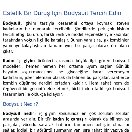
Estetik Bir Duruş İçin Bodysuit Tercih Edin
Bodysuit
, giyim tarzıyla cesaretini ortaya koymak isteyen
kadınların bir numaralı tercihidir. Şimdilerde pek çok kişinin
tercih ettiği bu ürün, farklı renk ve model seçenekleriyle kadınlar
tarafından yoğun ilgi ile karşılaşır. Bunun yanı sıra, şık kombinler
yapmayı kolaylaştıran tamamlayıcı bir parça olarak ön plana
çıkar.
Kadın iç giyim
ürünleri arasında büyük ilgi gören bodysuit
modelleri, hemen hemen her ortama uyum sağlar. Günlük
hayatın koşturmacasında ne giyeceğine karar veremeyen
kadınların, joker elemanı olarak da bilinen bu parçalar, saatlerce
kombin düşünme derdini ortadan kaldırır. Hem rahat hem de
özgüvenli bir görüntü elde etmek, birbirinden farklı şık bodysuit
tasarımları ile oldukça kolaydır.
Bodysuit Nedir?
Bodysuit nedir
? iç giyim konusunda en çok sorulan sorular
arasında yer alır. Bir tür
kadın iç çamaşırı
olarak da bilinen
bu
parçalar,
vücudu sararak hatların tamamen belirgin olmasını
sağlar. İddialı bir görüntü sunmanın yanı sıra rahat bir yapıya da