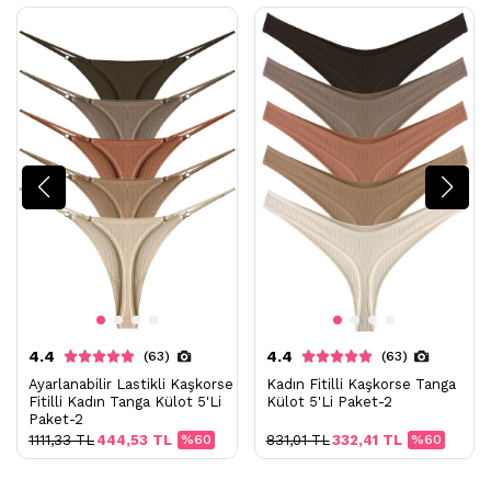
4.4
4.4
(63)
(63)
Ayarlanabilir Lastikli Kaşkorse
Kadın Fitilli Kaşkorse Tanga
Fitilli Kadın Tanga Külot 5'Li
Külot 5'Li Paket-2
Paket-2
1111,33 TL
444,53 TL
%60
831,01 TL
332,41 TL
%60