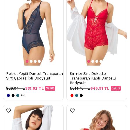
Petrol Yeşili Dantel Transparan
Kırmızı Sırt Dekolte
Sırt Çapraz İpli Bodysuit
Transparan Kaplı Dantelli
Bodysuit
829,04 TL
331,62 TL
%60
1.614,76 TL
645,91 TL
%60
+2