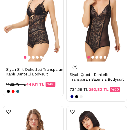
2
Siyah Sırt Dekolteli Transparan
Kaplı Dantelli Bodysuit
Siyah Çıtçıtlı Dantelli
Transparan Balensiz Bodysuit
1.122,78 TL
449,11 TL
%60
734,56 TL
293,83 TL
%60