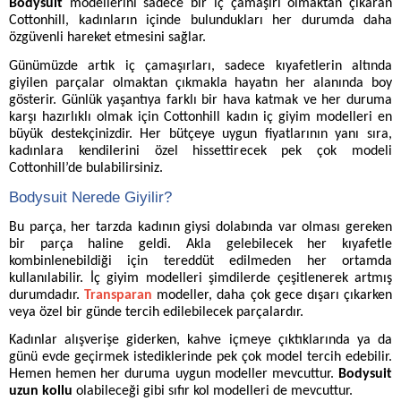
Bodysuit
modellerini sadece bir iç çamaşırı olmaktan çıkaran
Cottonhill, kadınların içinde bulundukları her durumda daha
özgüvenli hareket etmesini sağlar.
Günümüzde artık iç çamaşırları, sadece kıyafetlerin altında
giyilen parçalar olmaktan çıkmakla hayatın her alanında boy
gösterir. Günlük yaşantıya farklı bir hava katmak ve her duruma
karşı hazırlıklı olmak için Cottonhill kadın iç giyim modelleri en
büyük destekçinizdir. Her bütçeye uygun fiyatlarının yanı sıra,
kadınlara kendilerini özel hissettirecek pek çok modeli
Cottonhill’de bulabilirsiniz.
Bodysuit Nerede Giyilir?
Bu parça, her tarzda kadının giysi dolabında var olması gereken
bir parça haline geldi. Akla gelebilecek her kıyafetle
kombinlenebildiği için tereddüt edilmeden her ortamda
kullanılabilir.
İç giyim modelleri
şimdilerde çeşitlenerek artmış
durumdadır.
Transparan
modeller, daha çok gece dışarı çıkarken
veya özel bir günde tercih edilebilecek parçalardır.
Kadınlar alışverişe giderken, kahve içmeye çıktıklarında ya da
günü evde geçirmek istediklerinde pek çok model tercih edebilir.
Hemen hemen her duruma uygun modeller mevcuttur.
Bodysuit
uzun kollu
olabileceği gibi sıfır kol modelleri de mevcuttur.