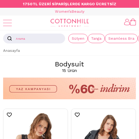
1750TL ÜZERİ SİPARİŞLERDE KARGO ÜCRETSİZ
Women’s
Beauty
Sütyen
Tanga
Seamless Bra
Anasayfa
Bodysuit
15 Ürün