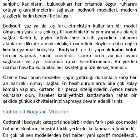
sahiptir. Kadınların, bulundukları her ortamda özgür ruhlarını
ortaya çıkarabilmelerini sağlayan bodysuit modelleri, modern
çizgilerle kadın bedeni ile buluşur.
Bodysuit, yaz ya da kış fark etmeksizin kullanılan bir model
olmasının yanı sıra çok çeşitli kombinlerin yapılmasına da olanak
sağlar. Kadın iç giyim ürünlerinde tercih yaparken kullanım
alanlarını dikkate almak oldukça önemlidir. Böylece daha doğru
kombin yapmak kolaylaşır.
Bodysuit
tercihi yapmak
kadın külot
tercihi yapmak kadar önemlidir. Çünkü ürün vücuda uyum
sağlamalı ve aynı zamanda rahat hissettirmelidir
.
Bu yüzden
normal hayatta kullanılan her kıyafet gibi özenle seçilmelidir.
Özenle tasarlanan modeller, çağın getirdiği durumlara karşı her
an hazırlıklı olmayı sağlar. En basit durumlarda bile çok kolay
kombin yapılan, kurtarıcı bir parça niteliğindedir. Ayrıca nerde
olursanız olun, hareket kabiliyetinizi kısıtlamadan rahat bir
şekilde günlük aktivitelerinizi yapmaya devam edebilirsiniz.
Cottonhill Bodysuit Modelleri
Cottonhill bodysuit kategorisinde birbirinden farklı pek çok model
bulunur. Bunların hepsini farklı yerlerde kullanmak mümkündür.
En çok bilinen modellerden biri halter yani sportif modellerdir.