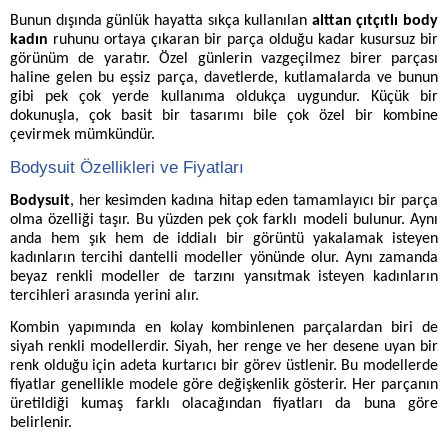
Bunun dışında günlük hayatta sıkça kullanılan
alttan çıtçıtlı body
kadın
ruhunu ortaya çıkaran bir parça olduğu kadar kusursuz bir
görünüm de yaratır. Özel günlerin vazgeçilmez birer parçası
haline gelen bu eşsiz parça, davetlerde, kutlamalarda ve bunun
gibi pek çok yerde kullanıma oldukça uygundur. Küçük bir
dokunuşla, çok basit bir tasarımı bile çok özel bir kombine
çevirmek mümkündür.
Bodysuit Özellikleri ve Fiyatları
Bodysuit
, her kesimden kadına hitap eden tamamlayıcı bir parça
olma özelliği taşır. Bu yüzden pek çok farklı modeli bulunur. Aynı
anda hem şık hem de iddialı bir görüntü yakalamak isteyen
kadınların tercihi dantelli modeller yönünde olur. Aynı zamanda
beyaz renkli modeller de tarzını yansıtmak isteyen kadınların
tercihleri arasında yerini alır.
Kombin yapımında en kolay kombinlenen parçalardan biri de
siyah renkli
modellerdir.
Siyah, her renge ve her desene uyan bir
renk olduğu için adeta kurtarıcı bir görev üstlenir. Bu modellerde
fiyatlar genellikle modele göre değişkenlik gösterir. Her parçanın
üretildiği kumaş farklı olacağından fiyatları da buna göre
belirlenir.