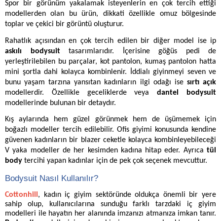
Spor bir görünüm yakalamak isteyenlerin en çok tercih ettiği
modellerden olan bu ürün, dikkati özellikle omuz bölgesinde
toplar ve çekici bir görüntü oluşturur.
Rahatlık açısından en çok tercih edilen bir diğer model ise ip
askılı bodysuit
tasarımlarıdır. İçerisine göğüs pedi de
yerleştirilebilen bu parçalar, kot pantolon, kumaş pantolon hatta
mini şortla dahi kolayca kombinlenir. İddialı giyinmeyi seven ve
bunu yaşam tarzına yansıtan kadınların ilgi odağı ise
sırtı açık
modellerdir. Özellikle geceliklerde veya
dantel bodysuit
modellerinde
bulunan bir detaydır.
Kış aylarında hem güzel görünmek hem de üşümemek için
boğazlı modeller tercih edilebilir. Ofis giyimi konusunda kendine
güvenen kadınların bir blazer ceketle kolayca kombinleyebileceği
V yaka modeller de her kesimden kadına hitap eder. Ayrıca
tül
body
tercihi yapan kadınlar için de pek çok seçenek mevcuttur.
Bodysuit Nasıl Kullanılır?
Cottonhill
, kadın iç giyim sektöründe oldukça önemli bir yere
sahip olup, kullanıcılarına sunduğu farklı tarzdaki iç giyim
modelleri ile hayatın her alanında imzanızı atmanıza imkan tanır.