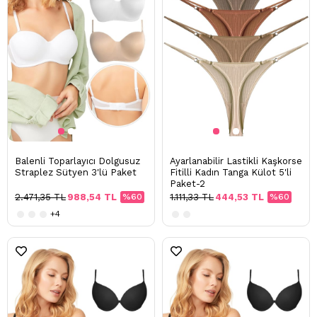
Balenli Toparlayıcı Dolgusuz
Ayarlanabilir Lastikli Kaşkorse
Straplez Sütyen 3'lü Paket
Fitilli Kadın Tanga Külot 5'li
Paket-2
2.471,35 TL
988,54 TL
%60
1.111,33 TL
444,53 TL
%60
+4