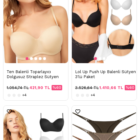
Ten Balenli Toparlayıcı
Lol Up Push Up Balenli Sütyen
Dolgusuz Straplez Sütyen
3'lü Paket
1.054,74 TL
421,90 TL
%60
3.526,64 TL
1.410,66 TL
%60
+4
+4