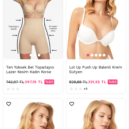
Ten Yüksek Bel Toparlayıcı
Lol Up Push Up Balenli Krem
Lazer Kesim Kadın Korse
Sütyen
742,97 TL
297,19 TL
%60
828,88 TL
331,55 TL
%60
+4