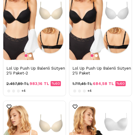
Lol Up Push Up Balenli Sütyen
Lol Up Push Up Balenli Sütyen
2'li Paket-2
2'li Paket
2.457,89 TL
983,16 TL
%60
1.711,45 TL
684,58 TL
%60
+4
+4