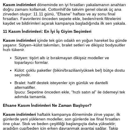
Kasım indirimleri
döneminde en iyi fırsatları yakalamanın anahtarı
doğru zamanı kollamak. Cottonhill'de takvim genel olarak üç ana
zirveden oluşur: 11.11 günü, “Efsane” haftası ve ay sonu final
fırsatları. Favorilerini önceden sepete ekle, beden/renk filtrelerini
kaydet ve bildirimleri açarak kampanya başladığında ilk sen yakala.
11 Kasım İndirimleri: En İyi İç Giyim Seçimleri
Kasım indirimleri
içinde tek gün odaklı en yoğun hareket bu günde
yaşanır. Sütyen–külot takımları, bralet setleri ve dikişsiz bodysuitler
hızlı tükenir.
Sütyen: tişört altı iz bırakmayan dikişsiz modeller ve
toparlayıcı formlar.
Külot: çoklu paketler (bikini/brazilian/yüksek bel) bütçe dostu
seçimdir.
Bralet: hafif destek isteyenler için günlük ve dantelli
alternatifler.
İpucu: Sepetine önceden ekle, “hızlı satın al” ile ödemeyi tek
adımda tamamla.
Efsane Kasım İndirimleri Ne Zaman Başlıyor?
Kasım indirimleri
haftalık kampanya döneminde zirve yapar; ilk
günlerde yeni yüklenen modeller, son günlerde ise final fırsatları
öne çıkar. Stok ve beden çeşitliliği başlangıçta daha yüksektir;
aradığın cup/beden için erken davranmak avantaj sağlar. Takip