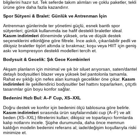
bilgilerini hazır tut. Tek seferde takım alımları ve çoklu paketler, tekli
ürüne göre daha fazla kazandırır.
Spor Sütyeni & Bralet: Günlük ve Antrenman İçin
Antrenman günlerinde ter yönetimi güçlü, esnek bantlı spor
sütyenleri; günlük kullanımda ise hafif destekli braletler ideal.
Kasım indirimleri
döneminde yüksek, orta ve düşük destek
seçeneklerini etkinliğine göre filtrele. İnce askılı, çıkarılabilir pedli ve
dikişsiz braletler tişört altında iz bırakmaz; koşu veya HIIT için geniş
askı ve kompresyon destekli modelleri tercih et.
Bodysuit & Gecelik: Şık Gece Kombinleri
Akşam planların için minimal ve şık bir siluet arıyorsan, saten/dantel
detaylı bodysuitleri blazer veya yüksek bel pantolonla tamamla.
Rahat ev şıklığı için nefes alan kumaşlı gecelikler öne çıkar.
Kasım
indirimleri
ile şekillendirici bodysuitler bel hattını toparlarken, çıtçıtlı
tasarımlar gün boyu konfor sağlar.
Bedenini Hızlı Bul: A–F Cup, XS–XXL
Doğru destek ve konfor için bedenini ölçü tablosuna göre belirle.
Kasım indirimleri
sırasında ürün sayfalarındaki cup (A–F) ve alt
beden (XS–XXL) filtrelerini kullan; dikişsiz ve toparlayıcı formlarda
kalıp notlarını incele. Şüphe durumunda, daha önce memnun
kaldığın modelin bedenini referans al; iade/değişim koşullarıyla riski
minimize et.