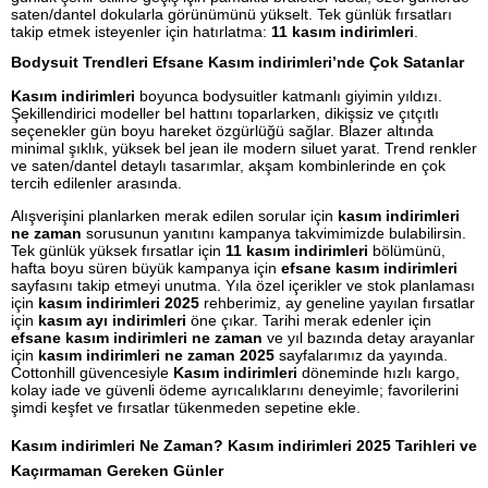
saten/dantel dokularla görünümünü yükselt. Tek günlük fırsatları
takip etmek isteyenler için hatırlatma:
11 kasım indirimleri
.
Bodysuit Trendleri Efsane Kasım indirimleri’nde Çok Satanlar
Kasım indirimleri
boyunca bodysuitler katmanlı giyimin yıldızı.
Şekillendirici modeller bel hattını toparlarken, dikişsiz ve çıtçıtlı
seçenekler gün boyu hareket özgürlüğü sağlar. Blazer altında
minimal şıklık, yüksek bel jean ile modern siluet yarat. Trend renkler
ve saten/dantel detaylı tasarımlar, akşam kombinlerinde en çok
tercih edilenler arasında.
Alışverişini planlarken merak edilen sorular için
kasım indirimleri
ne zaman
sorusunun yanıtını kampanya takvimimizde bulabilirsin.
Tek günlük yüksek fırsatlar için
11 kasım indirimleri
bölümünü,
hafta boyu süren büyük kampanya için
efsane kasım indirimleri
sayfasını takip etmeyi unutma. Yıla özel içerikler ve stok planlaması
için
kasım indirimleri 2025
rehberimiz, ay geneline yayılan fırsatlar
için
kasım ayı indirimleri
öne çıkar. Tarihi merak edenler için
efsane kasım indirimleri ne zaman
ve yıl bazında detay arayanlar
için
kasım indirimleri ne zaman 2025
sayfalarımız da yayında.
Cottonhill güvencesiyle
Kasım indirimleri
döneminde hızlı kargo,
kolay iade ve güvenli ödeme ayrıcalıklarını deneyimle; favorilerini
şimdi keşfet ve fırsatlar tükenmeden sepetine ekle.
Kasım indirimleri Ne Zaman? Kasım indirimleri 2025 Tarihleri ve
Kaçırmaman Gereken Günler