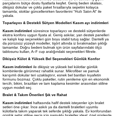
parçalarını bütçe dostu fiyatlarla keşfet. Geniş beden skalası,
dikişsiz dokular ve çoklu paket fırsatlarıyla sepetini kolayca
tamamla; stoklar güncellenirken favorilerini “Hızlı Satın Al” ile
yakala.
Toparlayıcı & Destekli Sütyen Modelleri Kasım ayı indirimleri
Kasım indirimleri
süresince toparlayıcı ve destekli sütyenlerde
ekstra konforu uygun fiyata al. Geniş askılar, yan destek panelleri
ve kalıplı kap seçenekleri gün boyu stabil tutuş sağlar. Dantelli ya
da pürüzsüz yüzeyli modeller, tişört altında iz bırakmadan şıklığı
tamamlar. Doğru bedeni bulmak için ürün sayfalarındaki ölçü
tablosunu kullan, A–F cup aralığındaki seçenekleri filtrele.
Dikişsiz Külot & Yüksek Bel Seçenekleri Günlük Konfor
Kasım indirimleri
ile dikişsiz ve yüksek bel külotlar günlük
kombinlerde görünmez rahatlık sunar. Mikrofiber ve pamuk
karışımlı dokular teri uzaklaştırır, esnek bel bantları kıyafetin
formunu bozmaz. Çoklu paketler, rutin yenileme için en ekonomik
tercih; bikini, brazilian ve tam kaplama kesimler arasından stiline
uygun modeli seç.
Bralet & Takım Önerileri Şık ve Rahat
Kasım indirimleri
haftasında hafif destek isteyenler için bralet
setleri öne çıkar. İnce askılı ya da dantelli braletleri uyumlu
külotlarla takım yaparak tek seferde şıklığı yakala. Ev konforundan
günlük şehir stiline geçiş için pamuklu braletler ideal; özel günlerde