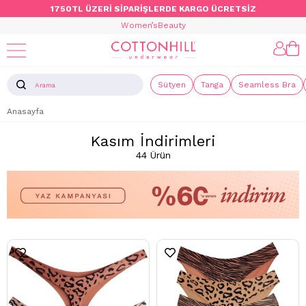
1750TL ÜZERİ SİPARİŞLERDE KARGO ÜCRETSİZ
Women’s
Beauty
Sütyen
Tanga
Seamless Bra
Anasayfa
Kasım İndirimleri
44 Ürün