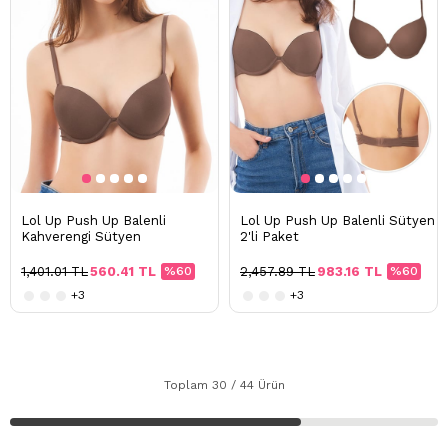
Lol Up Push Up Balenli
Lol Up Push Up Balenli Sütyen
Kahverengi Sütyen
2'li Paket
1,401.01 TL
560.41 TL
%60
2,457.89 TL
983.16 TL
%60
+3
+3
Toplam
30
/
44
Ürün