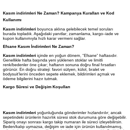
Kasım indirimleri Ne Zaman? Kampanya Kuralları ve Kod
Kullanımı
Kasım indirimleri
boyunca aklına gelebilecek temel soruları
burada topladık. Aşağıdaki yanıtlar; zamanlama, kargo–iade ve
kupon kullanımıyla hızlı karar vermeni sağlar.
Efsane Kasım İndirimleri Ne Zaman?
Kasım indirimleri
içinde en yoğun dönem, “Efsane” haftasıdır.
Genellikle hafta başında yeni yüklenen stoklar ve limitli
renk/bedenler öne çıkar; haftanın sonuna doğru final fırsatları
görünür. En doğru strateji: favori sütyen, külot, bralet ve
bodysuit’lerini önceden sepete eklemek, bildirimleri açmak ve
ödeme bilgilerini hazır tutmak.
Kargo Süresi ve Değişim Koşulları
Kasım indirimleri
yoğunluğunda gönderimler hızlandırılır; ancak
sepetindeki ürünlerin hazırlık süresi stok durumuna göre değişebilir.
Sipariş onayı sonrası kargo takip numaran ile süreci izleyebilirsin.
Beden/kalıp uymazsa, değişim ve iade için ürünün kullanılmamış,