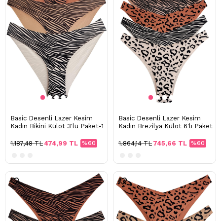
Basic Desenli Lazer Kesim
Basic Desenli Lazer Kesim
Kadın Bikini Külot 3'lü Paket-1
Kadın Brezilya Külot 6'lı Paket
1.187,48 TL
474,99 TL
%60
1.864,14 TL
745,66 TL
%60