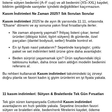
listene sütyen bedenini (A–F cup) ve alt bedenini (XS–XXL) kaydet;
bildirim geldiğinde saniyeler içindeki değişiklikleri kaçırmazsın.
Kasım İndirimleri Ne Zaman 2025? Sık Sorulan Sorular
Kasım indirimleri
2025’te de ayın ilk yarısında 11.11, ortasında
“Efsane” dönemi ve ay sonuna yakın final fırsatlarıyla ilerler.
Ne zaman alışveriş yapmalı? İhtiyaç listeni çıkar; temel
ürünleri (dikişsiz külot, tişört sütyeni) ilk günlerde, özel
parçaları (dantel bodysuit, setler) finalde kontrol et.
En iyi fiyatı nasıl yakalarım? Sepetinde karşılaştır; çoklu
paket ve set indirimleri tekli ürüne göre daha avantajlıdır.
Beden sürprizi yaşamamak için? Ürün sayfasındaki ölçü
tablosunu kullan, daha önce satın aldığın modelin bedenini
referans al.
Bu rehberi kullanarak
Kasım indirimleri
takvimindeki üç zirveyi
doğru planla ve favori kadın iç giyim ürünlerini en iyi fiyata yakala.
11 kasım indirimleri: Sütyen & Braletlerde Tek Gün Fırsatları
Tek gün süren kampanyada Cottonhill
Kasım indirimleri
avantajlarını en hızlı şekilde yakala. Sepetine önceden favori
sütyen ve braletleri ekle, beden/renk filtrelerini kaydet, ödeme