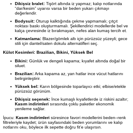
Dikişsiz bralet:
Tişört altında iz yapmaz; kalıp notlarında
“dar/kesim” uyarısı varsa bir beden yukarı çıkmayı
değerlendir.
Bodysuit:
Oturup kalktığında çekme yapmamalı; çıtçıt
noktası baskı oluşturmamalı. Şekillendirici modellerde bel ve
kalça çevresinde iz bırakmayan, nefes alan kumaş tercih et.
Katmanlama:
Blazer/gömlek altı için pürüzsüz yüzeyli; gece
stili için dantel/saten dokulu alternatifleri seç.
Külot Kesimleri: Brazilian, Bikini, Yüksek Bel
Bikini:
Günlük ve dengeli kapama; kıyafet altında doğal bir
siluet.
Brazilian:
Arka kapama az, yan hatlar ince vücut hatlarını
belirginleştirir.
Yüksek bel:
Karın bölgesinde toparlayıcı etki; elbise/etekle
pürüzsüz görünüm.
Dikişsiz seçenek:
İnce kumaşlı kıyafetlerde iz riskini azaltır;
Kasım indirimleri
sırasında çoklu paketler ekonomik
yenileme sağlar.
İpucu:
Kasım indirimleri
süresince favori modellerini beden–renk
filtreleriyle kaydet; ürün sayfasındaki beden yorumlarını ve kalıp
notlarını oku, böylece ilk sepette doğru fit’e ulaşırsın.