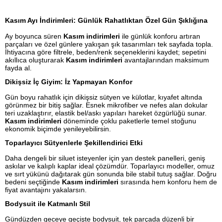
Kasım Ayı İndirimleri: Günlük Rahatlıktan Özel Gün Şıklığına
Ay boyunca süren
Kasım indirimleri
ile günlük konforu artıran
parçaları ve özel günlere yakışan şık tasarımları tek sayfada topla.
İhtiyacına göre filtrele, beden/renk seçeneklerini kaydet; sepetini
akıllıca oluşturarak
Kasım indirimleri
avantajlarından maksimum
fayda al.
Dikişsiz İç Giyim: İz Yapmayan Konfor
Gün boyu rahatlık için dikişsiz sütyen ve külotlar, kıyafet altında
görünmez bir bitiş sağlar. Esnek mikrofiber ve nefes alan dokular
teri uzaklaştırır, elastik bel/askı yapıları hareket özgürlüğü sunar.
Kasım indirimleri
döneminde çoklu paketlerle temel stoğunu
ekonomik biçimde yenileyebilirsin.
Toparlayıcı Sütyenlerle Şekillendirici Etki
Daha dengeli bir siluet isteyenler için yan destek panelleri, geniş
askılar ve kalıplı kaplar ideal çözümdür. Toparlayıcı modeller, omuz
ve sırt yükünü dağıtarak gün sonunda bile stabil tutuş sağlar. Doğru
bedeni seçtiğinde
Kasım indirimleri
sırasında hem konforu hem de
fiyat avantajını yakalarsın.
Bodysuit ile Katmanlı Stil
Gündüzden geceye geçişte bodysuit, tek parçada düzenli bir