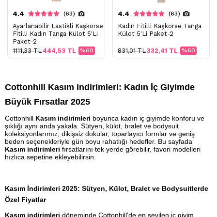
4.4
4.4
(63)
(63)
Ayarlanabilir Lastikli Kaşkorse
Kadın Fitilli Kaşkorse Tanga
Fitilli Kadın Tanga Külot 5'Li
Külot 5'Li Paket-2
Paket-2
1111,33 TL
444,53 TL
%60
831,01 TL
332,41 TL
%60
Cottonhill Kasım indirimleri: Kadın İç Giyimde
Büyük Fırsatlar 2025
Cottonhill
Kasım indirimleri
boyunca kadın iç giyimde konforu ve
şıklığı aynı anda yakala. Sütyen, külot, bralet ve bodysuit
koleksiyonlarımız; dikişsiz dokular, toparlayıcı formlar ve geniş
beden seçenekleriyle gün boyu rahatlığı hedefler. Bu sayfada
Kasım indirimleri
fırsatlarını tek yerde görebilir, favori modelleri
hızlıca sepetine ekleyebilirsin.
Kasım İndirimleri 2025: Sütyen, Külot, Bralet ve Bodysuitlerde
Özel Fiyatlar
Kasım indirimleri
döneminde Cottonhill'de en sevilen iç giyim