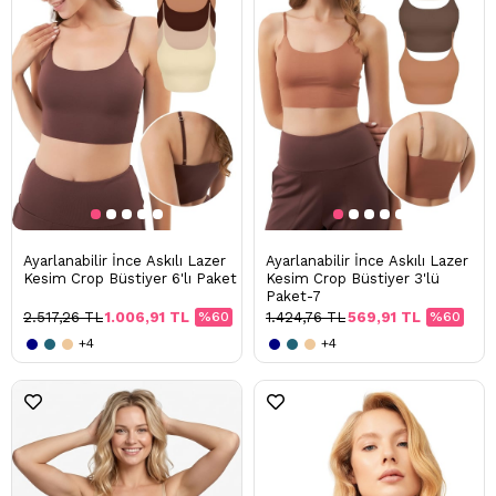
Ayarlanabilir İnce Askılı Lazer
Ayarlanabilir İnce Askılı Lazer
Kesim Crop Büstiyer 6'lı Paket
Kesim Crop Büstiyer 3'lü
Paket-7
2.517,26 TL
1.006,91 TL
%60
1.424,76 TL
569,91 TL
%60
+4
+4