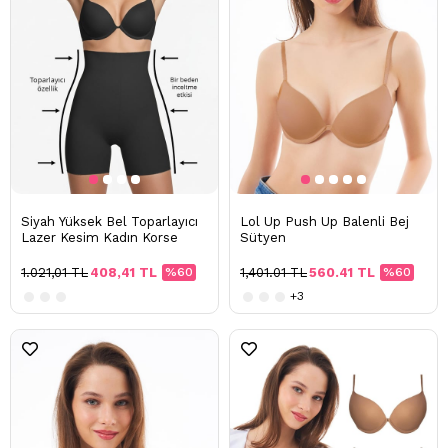
Siyah Yüksek Bel Toparlayıcı
Lol Up Push Up Balenli Bej
Lazer Kesim Kadın Korse
Sütyen
1.021,01 TL
408,41 TL
%60
1,401.01 TL
560.41 TL
%60
+3