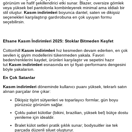
görünüm ve hafif şekillendirici etki sunar. Blazer, oversize gömlek
veya yüksek bel pantolonla kombinleyerek minimal ama iddialı bir
stil oluştur.
Kasım indirimleri
boyunca dantel, saten ve dikişsiz
seçenekleri karşılaştırıp gardırobuna en çok uyuyan formu
seçebilirsin.
Efsane Kasım İndirimleri 2025: Stoklar Bitmeden Keşfet
Cottonhill
Kasım indirimleri
hız kesmeden devam ederken, en çok
sevilen iç giyim modellerini tükenmeden yakala. Favori
beden/renklerini kaydet, ürünleri karşılaştır ve sepetini hazır
tut
Kasım indirimleri
esnasında en iyi fiyat–performans dengesini
böyle yakalarsın.
En Çok Satanlar
Kasım indirimleri
döneminde kullanıcı puanı yüksek, tekrarlı satın
alınan parçalar öne çıkar:
Dikişsiz tişört sütyenleri ve toparlayıcı formlar, gün boyu
pürüzsüz görünüm sağlar.
Çoklu paket külotlar (bikini, brazilian, yüksek bel) bütçe dostu
yenileme için idealdir.
Bralet külot setleri pratik şıklık sunar; bodysuitler ise tek
parçada düzenli siluet oluşturur.