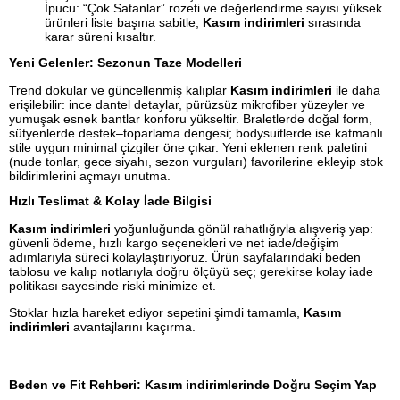
İpucu: “Çok Satanlar” rozeti ve değerlendirme sayısı yüksek
ürünleri liste başına sabitle;
Kasım indirimleri
sırasında
karar süreni kısaltır.
Yeni Gelenler: Sezonun Taze Modelleri
Trend dokular ve güncellenmiş kalıplar
Kasım indirimleri
ile daha
erişilebilir: ince dantel detaylar, pürüzsüz mikrofiber yüzeyler ve
yumuşak esnek bantlar konforu yükseltir. Braletlerde doğal form,
sütyenlerde destek–toparlama dengesi; bodysuitlerde ise katmanlı
stile uygun minimal çizgiler öne çıkar. Yeni eklenen renk paletini
(nude tonlar, gece siyahı, sezon vurguları) favorilerine ekleyip stok
bildirimlerini açmayı unutma.
Hızlı Teslimat & Kolay İade Bilgisi
Kasım indirimleri
yoğunluğunda gönül rahatlığıyla alışveriş yap:
güvenli ödeme, hızlı kargo seçenekleri ve net iade/değişim
adımlarıyla süreci kolaylaştırıyoruz. Ürün sayfalarındaki beden
tablosu ve kalıp notlarıyla doğru ölçüyü seç; gerekirse kolay iade
politikası sayesinde riski minimize et.
Stoklar hızla hareket ediyor sepetini şimdi tamamla,
Kasım
indirimleri
avantajlarını kaçırma.
Beden ve Fit Rehberi: Kasım indirimlerinde Doğru Seçim Yap