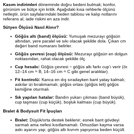
Kasım indirimleri
döneminde doğru bedeni bulmak; konfor,
görünüm ve bütçe için kritik. Aşağıdaki kısa rehberle ölçünü
netleştir, ürün sayfalarındaki beden tablosu ve kalıp notlarını
referans al, iade riskini en aza indir.
Sütyen Ölçüsü Nasıl Alınır?
Göğüs altı (band) ölçüsü:
Yumuşak mezurayı göğsün
altından, yere paralel ve sıkı olacak şekilde dola. Çıkan cm
değeri band numaranı belirler.
Göğüs çevresi (cup) ölçüsü:
Mezurayı göğsün en dolgun
noktasından, rahat olacak şekilde ölç.
Cup hesabı:
Göğüs çevresi − göğüs altı farkı cup’ı verir (ör.
12–14 cm ≈ B, 14–16 cm ≈ C gibi genel aralıklar).
Fit kontrolü:
Kanca en dış sıradayken bant yatay kalmalı;
askılar izi bırakmamalı; göğüs ortası (göğüs teli) göğüs
kemiğine oturmalı.
Sık yapılan hatalar:
Bandın yukarı çıkması (band büyük),
cup taşması (cup küçük), boşluk kalması (cup büyük).
Bralet & Bodysuit Fit İpuçları
Bralet:
Düşük/orta destek beklenir; esnek bant gövdeyi
sarmalı ama nefesi kısıtlamamalı. Omuzdan kayma varsa
askı ayarını yap; göğüs altı kıvrım yapıyorsa beden küçült.