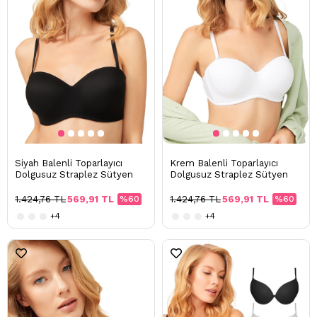
Siyah Balenli Toparlayıcı
Krem Balenli Toparlayıcı
Dolgusuz Straplez Sütyen
Dolgusuz Straplez Sütyen
1.424,76 TL
569,91 TL
%60
1.424,76 TL
569,91 TL
%60
+4
+4