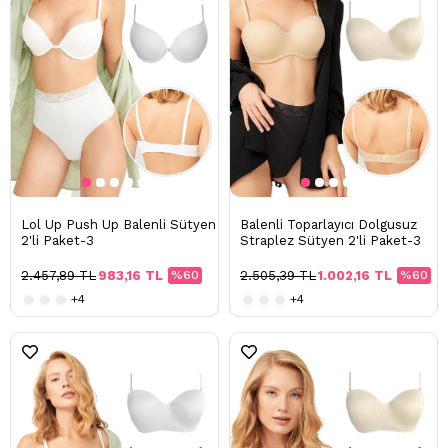
Lol Up Push Up Balenli Sütyen
Balenli Toparlayıcı Dolgusuz
2'li Paket-3
Straplez Sütyen 2'li Paket-3
2.457,89 TL
983,16 TL
%60
2.505,39 TL
1.002,16 TL
%60
+4
+4