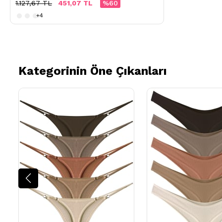
1.127,67 TL
451,07 TL
%60
+4
Kategorinin Öne Çıkanları