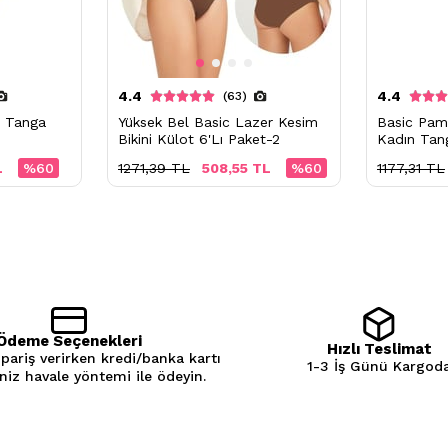
4.4
4.4
(63)
e Tanga
Yüksek Bel Basic Lazer Kesim
Basic Pamu
Bikini Külot 6'Lı Paket-2
Kadın Tang
L
%60
1271,39 TL
508,55 TL
%60
1177,31 TL
Ödeme Seçenekleri
Hızlı Teslimat
ipariş verirken kredi/banka kartı
1-3 İş Günü Kargod
eniz havale yöntemi ile ödeyin.