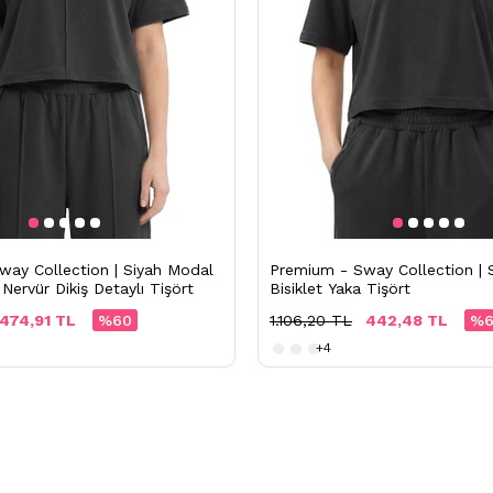
Premium - Sway Collection | 
way Collection | Siyah Modal
Bisiklet Yaka Tişört
 Nervür Dikiş Detaylı Tişört
1.106,20 TL
442,48 TL
%6
474,91 TL
%60
+4