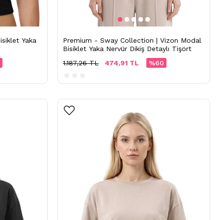
siklet Yaka
Premium - Sway Collection | Vizon Modal
Bisiklet Yaka Nervür Dikiş Detaylı Tişört
1.187,26 TL
474,91 TL
%60