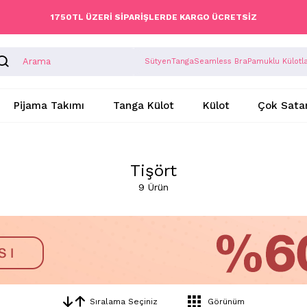
1750TL ÜZERİ SİPARİŞLERDE KARGO ÜCRETSİZ
Sütyen
Tanga
Seamless Bra
Pamuklu Külotl
Pijama Takımı
Tanga Külot
Külot
Çok Sata
Tişört
9 Ürün