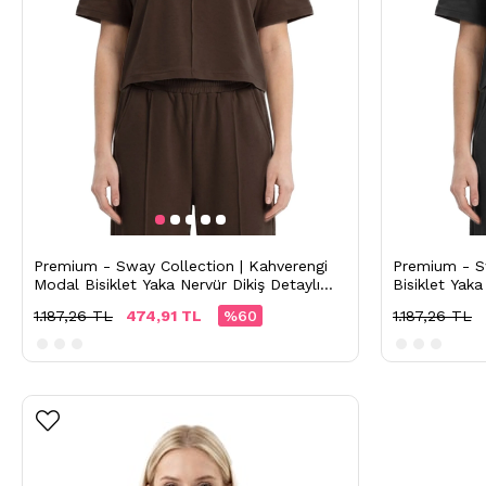
Premium - Sway Collection | Kahverengi
Premium - S
Modal Bisiklet Yaka Nervür Dikiş Detaylı
Bisiklet Yaka
Tişört
1.187,26 TL
474,91 TL
%60
1.187,26 TL