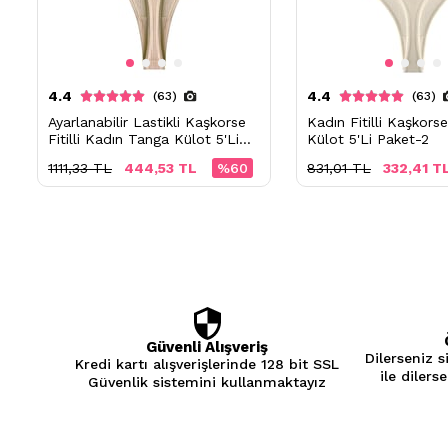
4.4
4.4
(63)
(63)
Ayarlanabilir Lastikli Kaşkorse
Kadın Fitilli Kaşkors
Fitilli Kadın Tanga Külot 5'Li
Külot 5'Li Paket-2
Paket-2
1111,33 TL
444,53 TL
%60
831,01 TL
332,41 T
Güvenli Alışveriş
Dilerseniz s
Kredi kartı alışverişlerinde 128 bit SSL
ile dilers
Güvenlik sistemini kullanmaktayız