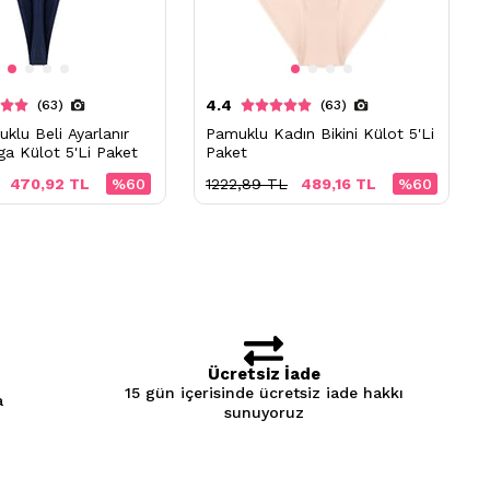
4.4
(63)
(63)
klu Beli Ayarlanır
Pamuklu Kadın Bikini Külot 5'Li
a Külot 5'Li Paket
Paket
470,92 TL
%60
1222,89 TL
489,16 TL
%60
Ücretsiz İade
15 gün içerisinde ücretsiz iade hakkı
a
sunuyoruz