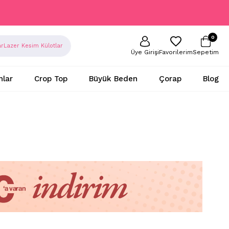
0
ar
Lazer Kesim Külotlar
Sepetim
Favorilerim
Üye Girişi
nlar
Crop Top
Büyük Beden
Çorap
Blog