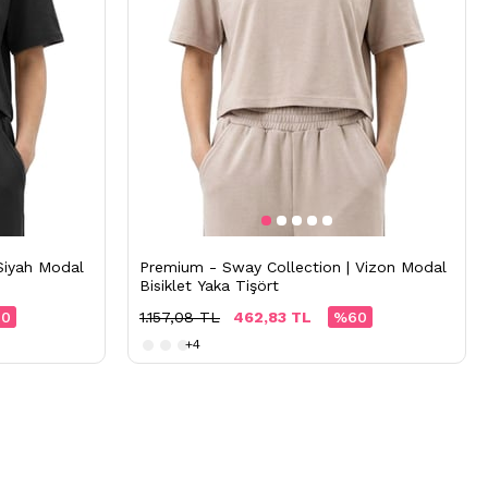
Siyah Modal
Premium - Sway Collection | Vizon Modal
Bisiklet Yaka Tişört
0
1.157,08 TL
462,83 TL
%60
+4