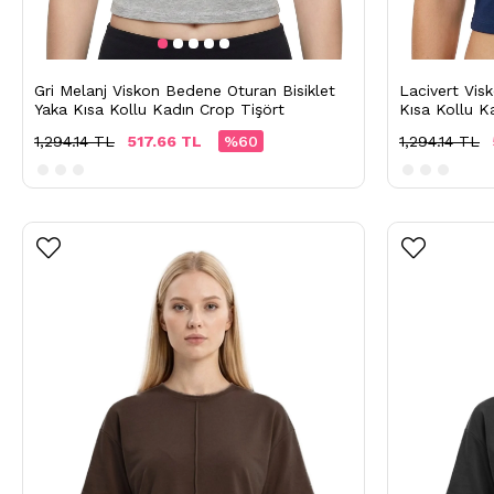
Gri Melanj Viskon Bedene Oturan Bisiklet
Lacivert Vis
Yaka Kısa Kollu Kadın Crop Tişört
Kısa Kollu K
1,294.14 TL
517.66 TL
%60
1,294.14 TL