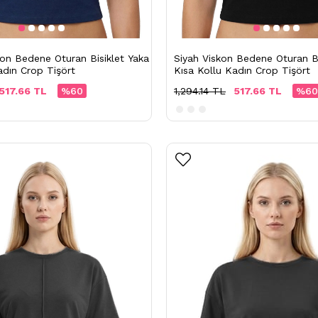
kon Bedene Oturan Bisiklet Yaka
Siyah Viskon Bedene Oturan Bi
adın Crop Tişört
Kısa Kollu Kadın Crop Tişört
517.66 TL
%60
1,294.14 TL
517.66 TL
%60