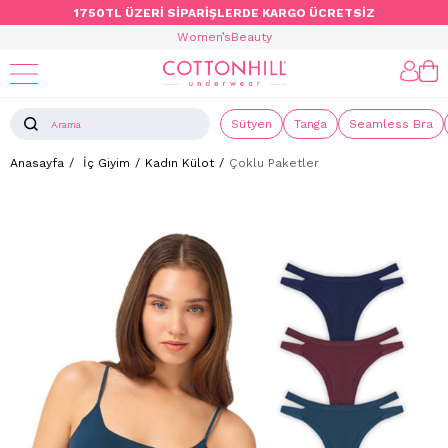
1750TL ÜZERİ SİPARİŞLERDE KARGO ÜCRETSİZ
Women’s
Beauty
Sütyen
Tanga
Seamless Bra
Anasayfa
İç Giyim
Kadın Külot
Çoklu Paketler