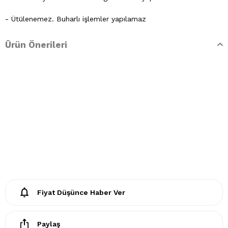
- Ütülenemez. Buharlı işlemler yapılamaz
- Kuru temizleme işlemine izin verilemez.
Ürün Önerileri
- Lekelerin çözücülerle giderilmesine izin verilmez
- Tamburlu kurutma yapılmaz.
Fiyat Düşünce Haber Ver
Paylaş