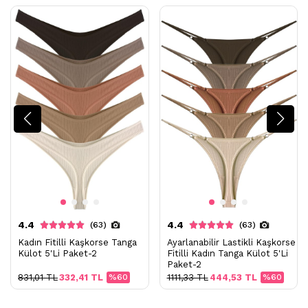
4.4
4.4
(63)
(63)
Kadın Fitilli Kaşkorse Tanga
Ayarlanabilir Lastikli Kaşkorse
Külot 5'Li Paket-2
Fitilli Kadın Tanga Külot 5'Li
Paket-2
831,01 TL
332,41 TL
%60
1111,33 TL
444,53 TL
%60