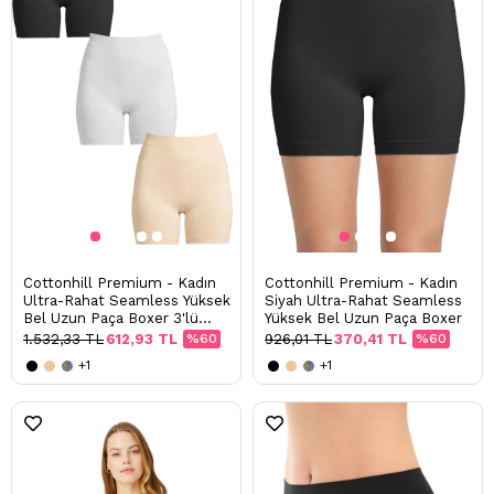
Cottonhill Premium - Kadın
Cottonhill Premium - Kadın
Ultra-Rahat Seamless Yüksek
Siyah Ultra-Rahat Seamless
Bel Uzun Paça Boxer 3'lü
Yüksek Bel Uzun Paça Boxer
Paket
1.532,33 TL
612,93 TL
%60
926,01 TL
370,41 TL
%60
+1
+1