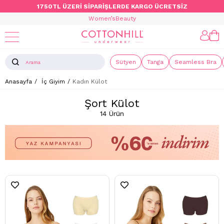
1750TL ÜZERİ SİPARİŞLERDE KARGO ÜCRETSİZ
Women’s
Beauty
Sütyen
Tanga
Seamless Bra
Anasayfa
İç Giyim
Kadın Külot
Şort Külot
14 Ürün