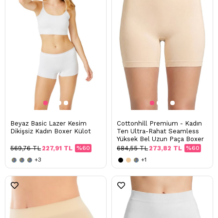
Beyaz Basic Lazer Kesim
Cottonhill Premium - Kadın
Dikişsiz Kadın Boxer Külot
Ten Ultra-Rahat Seamless
Yüksek Bel Uzun Paça Boxer
569,76 TL
227,91 TL
%60
684,55 TL
273,82 TL
%60
+3
+1