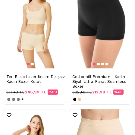
Ten Basic Lazer Kesim Dikişsiz
Cottonhill Premium - Kadın
Kadın Boxer Külot
Siyah Ultra-Rahat Seamless
Boxer
617,48 TL
246,99 TL
%60
532,48 TL
212,99 TL
%60
+3