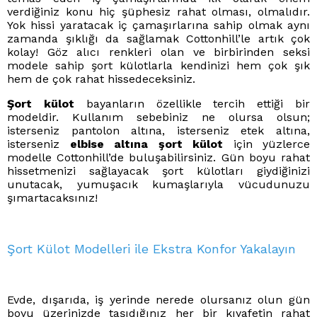
verdiğiniz konu hiç şüphesiz rahat olması, olmalıdır.
Yok hissi yaratacak iç çamaşırlarına sahip olmak aynı
zamanda şıklığı da sağlamak Cottonhill’le artık çok
kolay! Göz alıcı renkleri olan ve birbirinden seksi
modele sahip şort külotlarla kendinizi hem çok şık
hem de çok rahat hissedeceksiniz.
Şort külot
bayanların özellikle tercih ettiği bir
modeldir. Kullanım sebebiniz ne olursa olsun;
isterseniz pantolon altına, isterseniz etek altına,
isterseniz
elbise altına şort külot
için yüzlerce
modelle Cottonhill’de buluşabilirsiniz. Gün boyu rahat
hissetmenizi sağlayacak şort külotları giydiğinizi
unutacak, yumuşacık kumaşlarıyla vücudunuzu
şımartacaksınız!
Şort Külot Modelleri ile Ekstra Konfor Yakalayın
Evde, dışarıda, iş yerinde nerede olursanız olun gün
boyu üzerinizde taşıdığınız her bir kıyafetin rahat