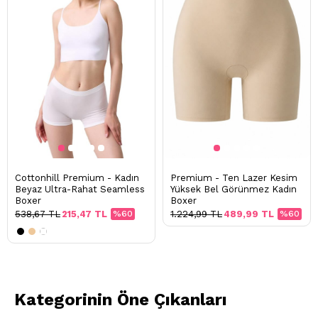
Cottonhill Premium - Kadın
Premium - Ten Lazer Kesim
Beyaz Ultra-Rahat Seamless
Yüksek Bel Görünmez Kadın
Boxer
Boxer
538,67 TL
215,47 TL
%60
1.224,99 TL
489,99 TL
%60
Kategorinin Öne Çıkanları