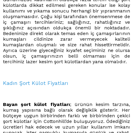
külotlarda dikkat edilmesi gereken konular ise kolay
kullanımı ve yıkama sonucu herhangi bir yıpranmanın
oluşmamasıdır. Çoğu kişi tarafından önemsenmese de
iç çamaşırı tercihleriniz; sağlığınız, rahatlığınız ve
şıklığınız açısından oldukça önemli bir noktadadır.
Bedeninize direkt olarak temas eden iç çamaşırlarının
kumaşları cildinize zarar vermeyecek kaliteli
kumaşlardan oluşmalı ve size rahat hissettirmelidir.
Ayrıca üzerine giyeceğiniz kıyafet seçiminiz ne olursa
olsun, iç çamaşırınızın belli olmaması için de
tercihiniz lazer kesim şort külotlardan yana olmalıdır.
Kadın Şort Külot Fiyatları
Bayan şort külot fiyatları
; ürünün kesim tarzına,
kumaş yapısına bağlı olarak değişiklik gösterir. Her
bütçeye uygun birbirinden farklı ve birbirinden çekici
şort külotlar için Cottonhill’de buluşuyoruz. Ödediğiniz
ücretleri hak edecek ve uzun yıllar kullanım imkanı
sunacak, ister pamuklu kumaşıyla günlük ve rahat,