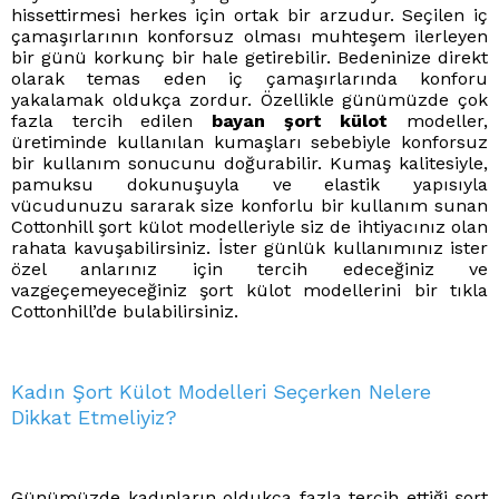
hissettirmesi herkes için ortak bir arzudur. Seçilen iç
çamaşırlarının konforsuz olması muhteşem ilerleyen
bir günü korkunç bir hale getirebilir. Bedeninize direkt
olarak temas eden iç çamaşırlarında konforu
yakalamak oldukça zordur. Özellikle günümüzde çok
fazla tercih edilen
bayan şort külot
modeller,
üretiminde kullanılan kumaşları sebebiyle konforsuz
bir kullanım sonucunu doğurabilir. Kumaş kalitesiyle,
pamuksu dokunuşuyla ve elastik yapısıyla
vücudunuzu sararak size konforlu bir kullanım sunan
Cottonhill şort külot modelleriyle siz de ihtiyacınız olan
rahata kavuşabilirsiniz. İster günlük kullanımınız ister
özel anlarınız için tercih edeceğiniz ve
vazgeçemeyeceğiniz şort külot modellerini bir tıkla
Cottonhill’de bulabilirsiniz.
Kadın Şort Külot Modelleri Seçerken Nelere
Dikkat Etmeliyiz?
Günümüzde kadınların oldukça fazla tercih ettiği şort