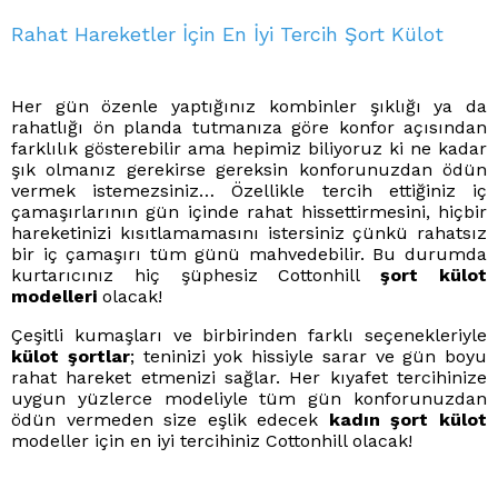
Rahat Hareketler İçin En İyi Tercih Şort Külot
Her gün özenle yaptığınız kombinler şıklığı ya da
rahatlığı ön planda tutmanıza göre konfor açısından
farklılık gösterebilir ama hepimiz biliyoruz ki ne kadar
şık olmanız gerekirse gereksin konforunuzdan ödün
vermek istemezsiniz… Özellikle tercih ettiğiniz iç
çamaşırlarının gün içinde rahat hissettirmesini, hiçbir
hareketinizi kısıtlamamasını istersiniz çünkü rahatsız
bir iç çamaşırı tüm günü mahvedebilir. Bu durumda
kurtarıcınız hiç şüphesiz Cottonhill
şort külot
modelleri
olacak!
Çeşitli kumaşları ve birbirinden farklı seçenekleriyle
külot şortlar
; teninizi yok hissiyle sarar ve gün boyu
rahat hareket etmenizi sağlar. Her kıyafet tercihinize
uygun yüzlerce modeliyle tüm gün konforunuzdan
ödün vermeden size eşlik edecek
kadın şort külot
modeller için en iyi tercihiniz Cottonhill olacak!