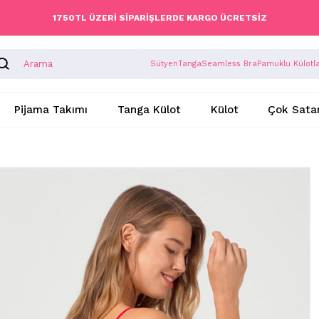
1750TL ÜZERİ SİPARİŞLERDE KARGO ÜCRETSİZ
Sütyen
Tanga
Seamless Bra
Pamuklu Külotl
Pijama Takımı
Tanga Külot
Külot
Çok Sata