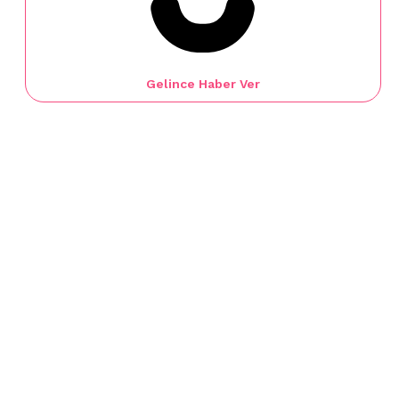
Gelince Haber Ver
Ürün Özellikleri
Kırmızı Transparan Dantelli Kadın Tanga Şort Külot
Ürün İçeriği:
%80 Polyamid %20 Elastan
Külot Beden Ölçülerimiz:
M = 36 / L = 38 / XL = 40
Yıkama Talimatları
- 30 derecede elde yıkayınız