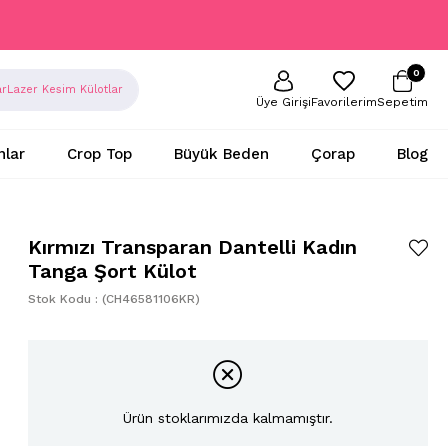
0
ar
Lazer Kesim Külotlar
Sepetim
Favorilerim
Üye Girişi
nlar
Crop Top
Büyük Beden
Çorap
Blog
Kırmızı Transparan Dantelli Kadın
Tanga Şort Külot
Stok Kodu
(CH46581106KR)
Ürün stoklarımızda kalmamıştır.