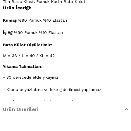
Ten Basic Klasik Pamuk Kadın Bato Külot
Ürün İçeriği:
Kumaş
%90 Pamuk %10 Elastan
İç Ağ
%90 Pamuk %10 Elastan
Bato Külot Ölçülerimiz:
M = 38 / L = 40 / XL = 42
Yıkama Talimatları:
- 30 derecede elde yıkayınız
- Klorlu beyazlatma ve leke giderilmesi yapılamaz
- Ütülenemez. Buharlı işlemler yapılamaz
Ürün Önerileri
- Kuru temizleme işlemine izin verilemez.
- Lekelerin çözücülerle giderilmesine izin verilmez