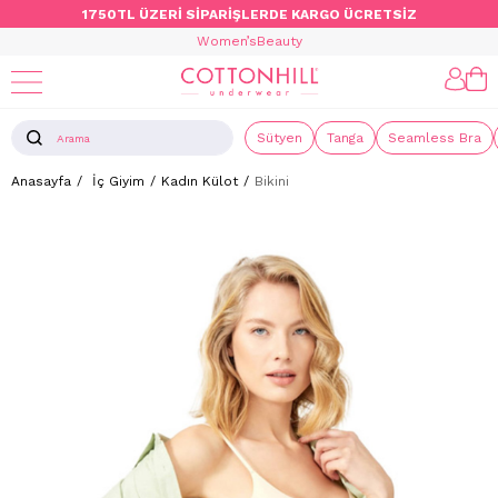
1750TL ÜZERİ SİPARİŞLERDE KARGO ÜCRETSİZ
Women’s
Beauty
Sütyen
Tanga
Seamless Bra
Anasayfa
İç Giyim
Kadın Külot
Bikini